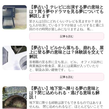
【夢占い】テレビに出演する夢の意味と
は？買う夢やドラマを見る夢についても
解説します
皆さんは1日にどれくらいテレビを見ますか？ 好き
な人が出演しているドラマが始まったりすると週に1
回のその時間が楽しみになりますよね。 私...
記事を読む
【夢占い】ビルから落ちる、崩れる、屋
上に登る夢の意味とは？体験談を交えて
解説
首都圏の至る所に立ち並ぶ、ビル。 オフィス以外に
商業施設や飲食店、屋上には庭園が入っていたり
と、馴染み深い建物です。 し...
記事を読む
【夢占い】地下室へ降りる夢の意味と
は？閉じ込められる・逃げる意味も解
説！
地下室に降りる経験は誰でもできるものではありま
せんね。 閉じ込められるなど、ほとんどないことで