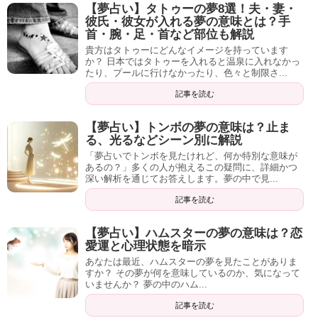
【夢占い】タトゥーの夢8選！夫・妻・
彼氏・彼女が入れる夢の意味とは？手
首・腕・足・首など部位も解説
貴方はタトゥーにどんなイメージを持っています
か？ 日本ではタトゥーを入れると温泉に入れなかっ
たり、プールに行けなかったり、色々と制限さ...
記事を読む
【夢占い】トンボの夢の意味は？止ま
る、光るなどシーン別に解説
「夢占いでトンボを見たけれど、何か特別な意味が
あるの？」多くの人が抱えるこの疑問に、詳細かつ
深い解析を通じてお答えします。夢の中で見...
記事を読む
【夢占い】ハムスターの夢の意味は？恋
愛運と心理状態を暗示
あなたは最近、ハムスターの夢を見たことがありま
すか？ その夢が何を意味しているのか、気になって
いませんか？ 夢の中のハム...
記事を読む