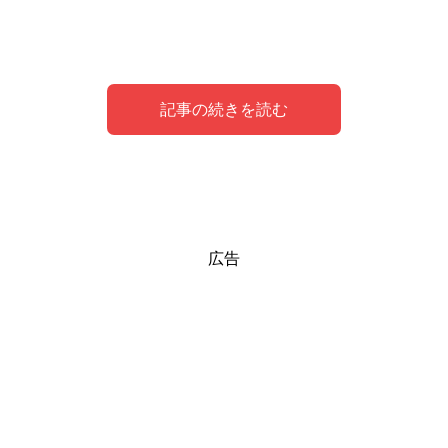
記事の続きを読む
電話占いデスティニー最大の特徴！初回１０分
電話占いデスティニーの料金は？10分無料を超
広告
無料！
えても安い！
電話占いデスティニーの最大にして最強の特徴、それが
さて、気になるのはその
料金
ですよね。
初
回１０分の無料通話
です。
電話占いデスティニーの料金設定は、以下の通りです。
無料会員登録後、初回の通話は、なんと
「どの占い師で