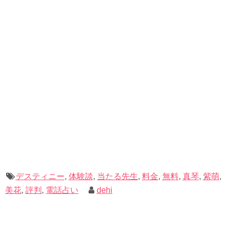
大変落ち込んでいた悩みが解決したのでしょうか。
さらに
対面の霊視占いの相場は「５０００円/２０分」（＝
利用して気持ちが晴れやかになっている
のが良いですね。
２５０円/１分）
と言われていますので、実際に会いに行く
ための電車代や時間・手間を考えると、遥かに安いことが
わかるかと思います。
デスティニー暦そこそこありますが、浪費しましたが診
断した結果、不思議なことにストレスがかなり軽減され
＼デスティニーの無料会員登録はコチラのバナーから！／
ました。
いろんな先生に愚痴や弱音や不安を聞いてもらった結
果、メンタルが強くなるとは…。
電話占いデスティニー
デスティニー
,
体験談
,
当たる先生
,
料金
,
無料
,
真琴
,
紫萌
,
美花
,
評判
,
電話占い
dehi
やはり心理カウンセラーの資格保有者が多いからこその
結果だったのかもしれません。
＜新規登録手順の解説はこちら！＞