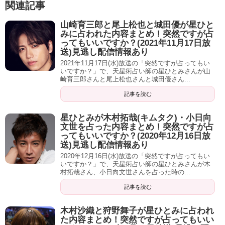
今も時々、強い思い込みに支配されノイローゼ気味にな
関連記事
るのですが、本当不思議なことに話を聞いてもらうだけ
山崎育三郎と尾上松也と城田優が星ひと
【電話占い】デスティニーの新規登録手
で違うんですよね。
みに占われた内容まとめ！突然ですが占
順を写真付きで完全解説！10分無料特典
ってもいいですか？(2021年11月17日放
を受ける方法も
（出典：
ウラスピ
）
送)見逃し配信情報あり
どの占い師でも、初回10分無料で通話できる電話占
2021年11月17日(水)放送の「突然ですが占ってもい
いデスティニー。 初回特典がかなりお得な内容なの
で、初めて電話占いを利用する方におすす...
いですか？」で、天星術占い師の星ひとみさんが山
崎育三郎さんと尾上松也さんと城田優さん...
2020-10-29 11:21
dehi2.com
占いだけではなく、カウンセリング的な意味でも
心が軽く
記事を読む
なる効果が見込める
ということですね。
星ひとみが木村拓哉(キムタク)・小日向
文世を占った内容まとめ！突然ですが占
ってもいいですか？(2020年12月16日放
送)見逃し配信情報あり
私も時折利用していますが一番的を得ているのがこちら
2020年12月16日(水)放送の「突然ですが占ってもい
電話占いデスティニーの当たる先生は？【真
いですか？」で、天星術占い師の星ひとみさんが木
のサイトですね。
琴・美花・紫萌】
村拓哉さん、小日向文世さんを占った時の...
記事を読む
安定して鑑定してくれる先生方が多い印象です。
「どんなに能力が優れていると評判な先生でも、必ず相性
木村沙織と狩野舞子が星ひとみに占われ
色んなサイトを経て感じたことです。
というものが存在し、 逆に日頃あまりスポットの当たらな
た内容まとめ！突然ですが占ってもいい