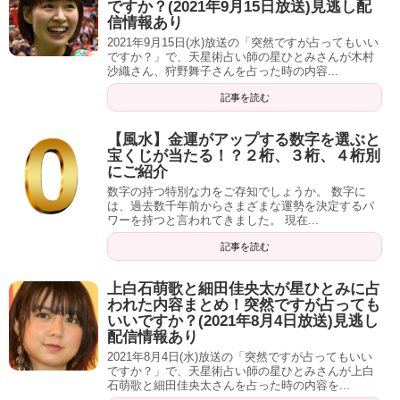
ですか？(2021年9月15日放送)見逃し配
い先生が、そのお客様にとって最良の結果を導いてくれる
（出典：
レディスピ
）
信情報あり
ケースがある」
2021年9月15日(水)放送の「突然ですが占ってもいい
ですか？」で、天星術占い師の星ひとみさんが木村
という考えのもと、電話占いデスティニーでは
公式に占い
沙織さん、狩野舞子さんを占った時の内容...
師ランキングを作成していません
。
記事を読む
＼デスティニーの無料会員登録はコチラのバナーから！／
【風水】金運がアップする数字を選ぶと
宝くじが当たる！？２桁、３桁、４桁別
にご紹介
…とはいえ、７０名を超える占い師さんの中からいきなり
数字の持つ特別な力をご存知でしょうか。 数字に
選べと言われても、困ってしまいますよね。
電話占いデスティニー
は、過去数千年前からさまざまな運勢を決定するパ
ワーを持つと言われてきました。 現在...
中にはTV出演をされていた先生も数名いらっしゃるようで
記事を読む
すし。
上白石萌歌と細田佳央太が星ひとみに占
というわけで、私がネット上で調査した結果、当たる！と
われた内容まとめ！突然ですが占っても
いいですか？(2021年8月4日放送)見逃し
いう口コミが多かった占い師を３名に厳選してご紹介しま
配信情報あり
記事の続きを読む
す！
2021年8月4日(水)放送の「突然ですが占ってもいい
ですか？」で、天星術占い師の星ひとみさんが上白
石萌歌と細田佳央太さんを占った時の内容を...