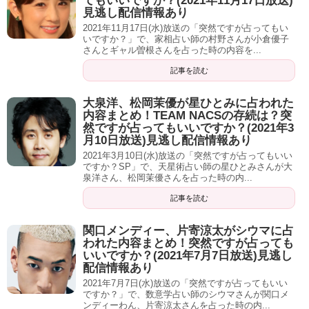
てもいいですか？(2021年11月17日放送)
見逃し配信情報あり
公式プロフィールによると、「
芸能業界に携わり、人生の
2021年11月17日(水)放送の「突然ですが占ってもい
荒波を経験され、霊感霊視がより強く備わった先生
」。
いですか？」で、家相占い師の村野さんが小倉優子
さんとギャル曽根さんを占った時の内容を...
電話占いデスティニーの大看板です。
記事を読む
大泉洋、松岡茉優が星ひとみに占われた
内容まとめ！TEAM NACSの存続は？突
然ですが占ってもいいですか？(2021年3
鑑定料は
２４５円／１分
。
月10日放送)見逃し配信情報あり
2021年3月10日(水)放送の「突然ですが占ってもいい
得意な占術は
霊感・霊視・タロット・数秘術
。
ですか？SP」で、天星術占い師の星ひとみさんが大
泉洋さん、松岡茉優さんを占った時の内...
相談内容も
恋愛全般親子関係、ママ友のお付き合い、お子
記事を読む
様の受験、人間関係、職場環境、仕事面など
に至るまで幅
広く相談できます。
関口メンディー、片寄涼太がシウマに占
われた内容まとめ！突然ですが占っても
いいですか？(2021年7月7日放送)見逃し
配信情報あり
ママ友のお付き合い、を前面に出している占い師さんはな
2021年7月7日(水)放送の「突然ですが占ってもいい
ですか？」で、数意学占い師のシウマさんが関口メ
かなかいらっしゃらないですね。
ンディーわん、片寄涼太さんを占った時の内...