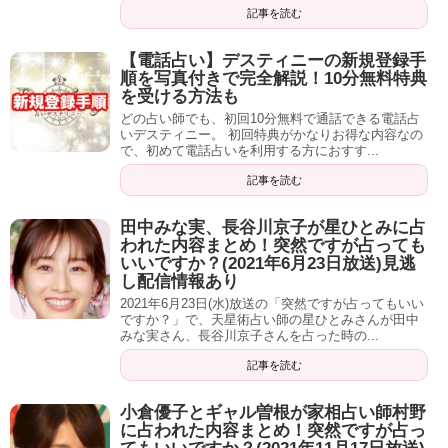
真琴（まこと）先生
記事を読む
【電話占い】デスティニーの新規登録手
順を写真付きで完全解説！10分無料特典
を受ける方法も
どの占い師でも、初回10分無料で通話できる電話占
いデスティニー。 初回特典がかなりお得な内容なの
で、初めて電話占いを利用する方におすす...
記事を読む
田中みな実、長谷川京子が星ひとみに占
われた内容まとめ！突然ですが占っても
いいですか？(2021年6月23日放送)見逃
し配信情報あり
2021年6月23日(水)放送の「突然ですが占ってもいい
ですか？」で、天星術占い師の星ひとみさんが田中
みな実さん、長谷川京子さんを占った時の...
記事を読む
（出典：電話占いデスティニー公式サイト）
小倉優子とギャル曽根が家相占い師村野
に占われた内容まとめ！突然ですが占っ