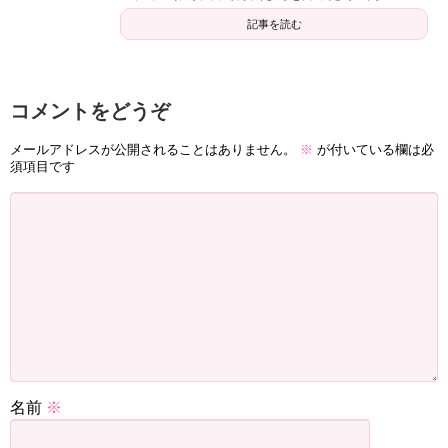
記事を読む
なかなか難しい問題ですから、お悩みの方も多いのではな
いでしょうか。
予約もなかなか取りづらく、その人気さが伺えます。
コメントをどうぞ
メールアドレスが公開されることはありません。
※
が付いている欄は必
評価項目
評価
須項目です
占いの種類・範囲
★★★★☆ 4.0
的中率
★★★★★ 5.0
会話のしやすさ
★★★★☆ 4.0
以下、真琴先生の電話占いを受けた口コミです。
的中の報告はもちろん、長い間お世話になっている方も多
名前
※
いようですね。