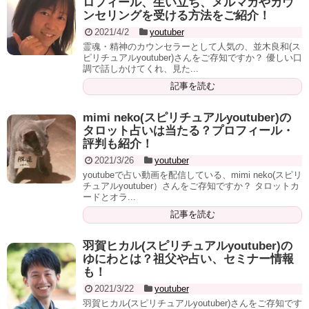
ロフィール、生い立ち、メルマガやカウ
ンセリングを受ける方法をご紹介！
2021/4/2
youtuber
霊魂・精神のカウンセラーとして人気の、並木良和(ス
ピリチュアルyoutuber)さんをご存知ですか？ 優しい口
調で話しかけてくれ、見た...
記事を読む
mimi neko(スピリチュアルyoutuber)の
タロット占いは当たる？プロフィール・
評判も紹介！
2021/3/26
youtuber
youtubeで占い動画を配信している、mimi neko(スピリ
チュアルyoutuber）さんをご存知ですか？ タロットカ
ードとオラ...
記事を読む
羽賀ヒカル(スピリチュアルyoutuber)の
ゆにわとは？祖父や占い、セミナー情報
も！
2021/3/22
youtuber
羽賀ヒカル(スピリチュアルyoutuber)さんをご存知です