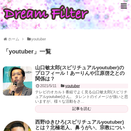
ホーム
youtuber
「
youtuber
」
一覧
山口敏太郎(スピリチュアルyoutuber)の
プロフィール！あーりんや江原啓之との
関係は？
2021/5/11
youtuber
テレビのオカルト番組でよく見る山口敏太郎(スピリチ
ュアルyoutuber)さん。 タレントのイメージが強いと思
いますが、様々な活動をさ...
記事を読む
西野ゆきひろ(スピリチュアルyoutuber)
とは？北極老人、鼻うがい、宗教につい