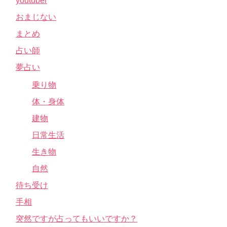
youtuber
おまじない
まとめ
占い師
夢占い
乗り物
体・身体
建物
日常生活
生き物
自然
待ち受け
手相
突然ですが占ってもいいですか？