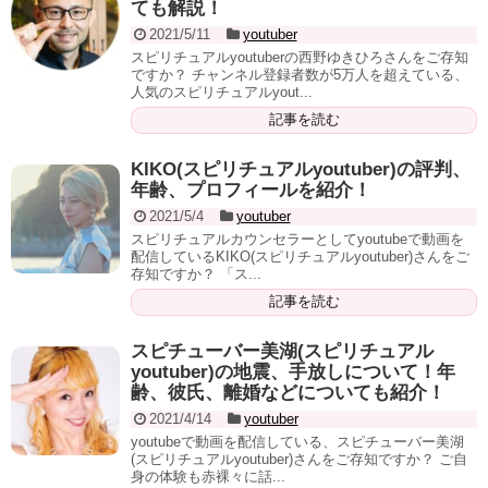
ても解説！
2021/5/11
youtuber
スピリチュアルyoutuberの西野ゆきひろさんをご存知
ですか？ チャンネル登録者数が5万人を超えている、
人気のスピリチュアルyout...
記事を読む
KIKO(スピリチュアルyoutuber)の評判、
年齢、プロフィールを紹介！
2021/5/4
youtuber
スピリチュアルカウンセラーとしてyoutubeで動画を
配信しているKIKO(スピリチュアルyoutuber)さんをご
存知ですか？ 「ス...
記事を読む
スピチューバー美湖(スピリチュアル
youtuber)の地震、手放しについて！年
齢、彼氏、離婚などについても紹介！
2021/4/14
youtuber
youtubeで動画を配信している、スピチューバー美湖
(スピリチュアルyoutuber)さんをご存知ですか？ ご自
身の体験も赤裸々に話...