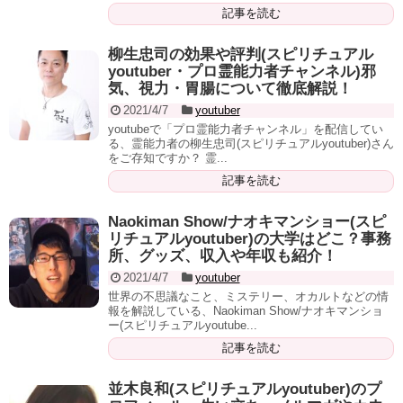
記事を読む
柳生忠司の効果や評判(スピリチュアル
youtuber・プロ霊能力者チャンネル)邪
気、視力・胃腸について徹底解説！
2021/4/7
youtuber
youtubeで「プロ霊能力者チャンネル」を配信してい
る、霊能力者の柳生忠司(スピリチュアルyoutuber)さん
をご存知ですか？ 霊...
記事を読む
Naokiman Show/ナオキマンショー(スピ
リチュアルyoutuber)の大学はどこ？事務
所、グッズ、収入や年収も紹介！
2021/4/7
youtuber
世界の不思議なこと、ミステリー、オカルトなどの情
報を解説している、Naokiman Show/ナオキマンショ
ー(スピリチュアルyoutube...
記事を読む
並木良和(スピリチュアルyoutuber)のプ