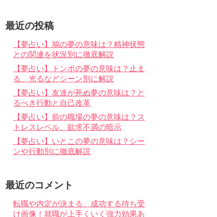
最近の投稿
【夢占い】鳩の夢の意味は？精神状態
との関連を状況別に徹底解説
【夢占い】トンボの夢の意味は？止ま
る、光るなどシーン別に解説
【夢占い】友達が死ぬ夢の意味は？と
るべき行動と自己改革
【夢占い】前の職場の夢の意味は？ス
トレスレベル、欲求不満の暗示
【夢占い】いとこの夢の意味は？シー
ンや行動別に徹底解説
最近のコメント
転職や内定が決まる、成功する待ち受
け画像！就職が上手くいく強力効果あ