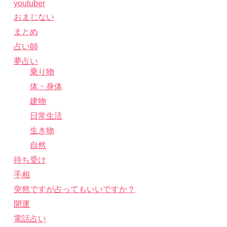
youtuber
おまじない
まとめ
占い師
夢占い
乗り物
体・身体
建物
日常生活
生き物
自然
待ち受け
手相
突然ですが占ってもいいですか？
開運
電話占い