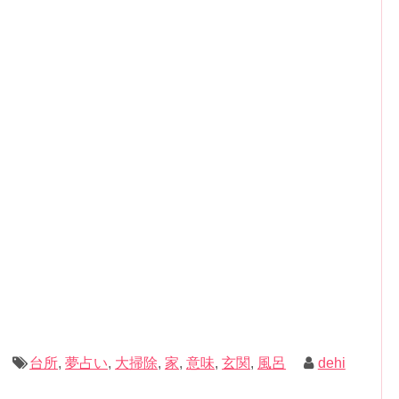
ない夢の場合は金運低下を表します。
の体験談
台所
,
夢占い
,
大掃除
,
家
,
意味
,
玄関
,
風呂
dehi