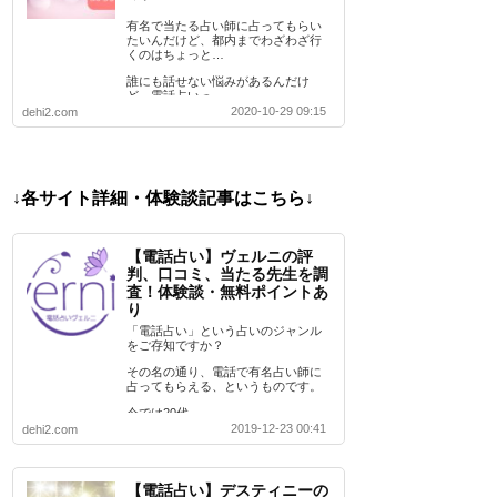
有名で当たる占い師に占ってもらい
たいんだけど、都内までわざわざ行
くのはちょっと…
誰にも話せない悩みがあるんだけ
ど、電話占いっ…
2020-10-29 09:15
dehi2.com
↓各サイト詳細・体験談記事はこちら↓
【電話占い】ヴェルニの評
判、口コミ、当たる先生を調
査！体験談・無料ポイントあ
り
「電話占い」という占いのジャンル
をご存知ですか？
その名の通り、電話で有名占い師に
占ってもらえる、というものです。
今では20代…
2019-12-23 00:41
dehi2.com
【電話占い】デスティニーの