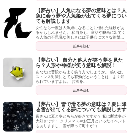
【夢占い】人魚になる夢の意味とは？人
魚に会う夢や人魚姫が出てくる夢につい
ても解説します
女性なら一度は人魚姫になることに憧れた経験があ
るかもしれません。 私自身も、童話や映画に出てく
る人魚の不思議な美しさには子供心に大きな衝撃...
記事を読む
【夢占い】 自分と他人が笑う夢を見た
ら？人形や神様が笑う意味も解説！
あなたは普段からよく笑う方でしょうか。 笑いは、
ストレス対策にとても有効だということは、よく知
られていますよね。 お酒を...
記事を読む
【夢占い】雪で滑る夢の意味は？夏に降
る雪が出てくる夢についても解説します
皆さんは夏と冬どちらが好きですか？ 私は断然冬が
大好きです！ クリスマスやお正月といったイベント
もありますし、雪が降って町中が白...