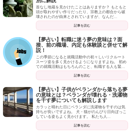
別に解説
首なし地蔵を見かけたことはありますか？ もともと
頭が取れやすい作りだったり、宗教上の都合から破
壊されたのが由来とされていますが、なんだ...
記事を読む
【夢占い】転職に迷う夢の意味は？面
接、前の職場、内定も体験談と併せて解
説！
この季節になると就職活動中の初々しいリクルート
スーツ姿を多く見かけるようになりますよね。 初め
ての就職活動はもちろんのこと、転職する人も緊...
記事を読む
【夢占い】子供がベランダから落ちる夢
の意味とは？ベランダが壊れる・洗濯物
を干す夢についても解説します
カラッと晴れた日にベランダに洗濯物を干すのは気
持ちが良いですよね。 犬・猫がのんびり日向ぼっこ
している姿もよく見かけます。 私たち人...
記事を読む