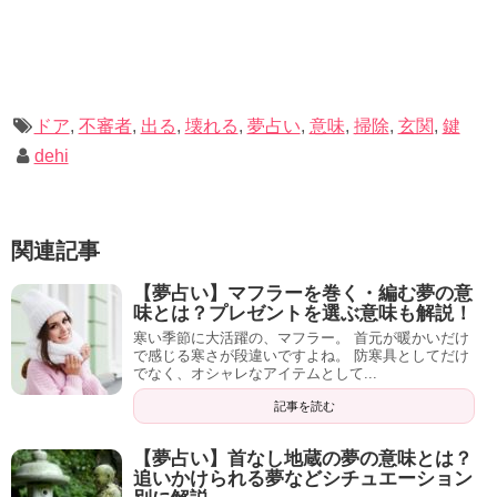
れました。
最後に
ドア
,
不審者
,
出る
,
壊れる
,
夢占い
,
意味
,
掃除
,
玄関
,
鍵
dehi
ここまで、玄関の夢について解説しました。
玄関の夢には、人からの評価・外からの知らせ・境界線と
関連記事
いった意味があります。
【夢占い】マフラーを巻く・編む夢の意
自分の置かれている状況を表す夢であることが多いため、
味とは？プレゼントを選ぶ意味も解説！
この夢を見た後は冷静に自分を見つめ直すと良い結果に繋
寒い季節に大活躍の、マフラー。 首元が暖かいだけ
で感じる寒さが段違いですよね。 防寒具としてだけ
がるでしょう。
でなく、オシャレなアイテムとして...
最後までご覧いただき、ありがとうございました。
記事を読む
【夢占い】ドアの鍵が開けられる・壊される夢の意味とは？体験談を交えて解説
関連記事
【夢占い】首なし地蔵の夢の意味とは？
追いかけられる夢などシチュエーション
【夢占い】キッチンで洗い物をしている夢の意味とは？火にかけたり掃除する意味も合わせて解説！
関連記事