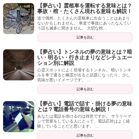
【夢占い】霊柩車を運転する意味とは？
事故・棺・たくさん現れる意味も解説！
道で偶然、たくさんの霊柩車に出会うことはあまり
ないかもしれません。 車道で事故にあったなんてい
う話も滅多に聞きません。 大切な棺...
記事を読む
【夢占い】トンネルの夢の意味とは？暗
い・明るい・行き止まりなどシチュエー
ション別に解説
心霊スポットによく登場するトンネル。 暗いトンネ
ルを車で通ると幽霊が出ると話題になったり、少し
気味が悪いイメージです。 ...
記事を読む
【夢占い】電話で話す・掛ける夢の意味
とは？電話番号の意味も解説！
あなたは電話を掛けるのは得意ですか。 サラリーマ
ンで営業をしている人にとって、電話応対はよく経
験していることだと思います。 ...
記事を読む