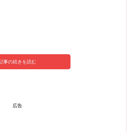
記事の続きを読む
釈
広告
告げる意味
細解析
。場所や探す靴の種類によって、夢が持つ意味は大きく
始まりや新たな冒険への準備を象徴しています。
場合、ポジティブなメッセージを持っています。
自己実現と内面的な満足感に深く関連しています。
の新しい段階への準備と期待を象徴しています。新しい
と思っていたものや感覚を取り戻すことの喜びを象徴し
徴的意味を持ちます。例えば、ハイヒールは自信や野心
の新しいフェーズへの移行を意味することがあります。
いは、夢占いにおいて重要な意味を持ちます。夢の中で
て成長の機会を意味し、自己の進化に対する準備ができ
していた価値観や目標、あるいは人間関係を再び見つけ
イフスタイルを象徴することがあります。靴の種類が夢
期待、そしてそれに伴う不安や興奮を象徴しています。
や心理状態、進むべき道の象徴ですが、それが現実とど