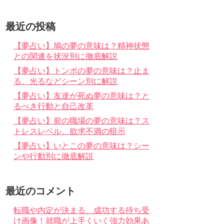
最近の投稿
【夢占い】鳩の夢の意味は？精神状態
との関連を状況別に徹底解説
【夢占い】トンボの夢の意味は？止ま
る、光るなどシーン別に解説
【夢占い】友達が死ぬ夢の意味は？と
るべき行動と自己改革
【夢占い】前の職場の夢の意味は？ス
トレスレベル、欲求不満の暗示
【夢占い】いとこの夢の意味は？シー
ンや行動別に徹底解説
最近のコメント
転職や内定が決まる、成功する待ち受
け画像！就職が上手くいく強力効果あ