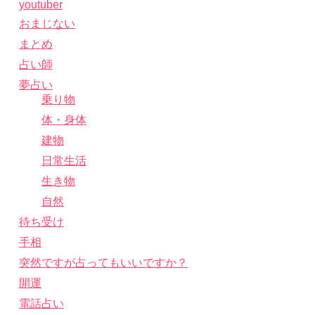
youtuber
おまじない
まとめ
占い師
夢占い
乗り物
体・身体
建物
日常生活
生き物
自然
待ち受け
手相
突然ですが占ってもいいですか？
開運
電話占い