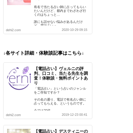
有名で当たる占い師に占ってもらい
たいんだけど、都内までわざわざ行
くのはちょっと…
誰にも話せない悩みがあるんだけ
ど、電話占いっ…
2020-10-29 09:15
dehi2.com
↓各サイト詳細・体験談記事はこちら↓
【電話占い】ヴェルニの評
判、口コミ、当たる先生を調
査！体験談・無料ポイントあ
り
「電話占い」という占いのジャンル
をご存知ですか？
その名の通り、電話で有名占い師に
占ってもらえる、というものです。
今では20代…
2019-12-23 00:41
dehi2.com
【電話占い】デスティニーの