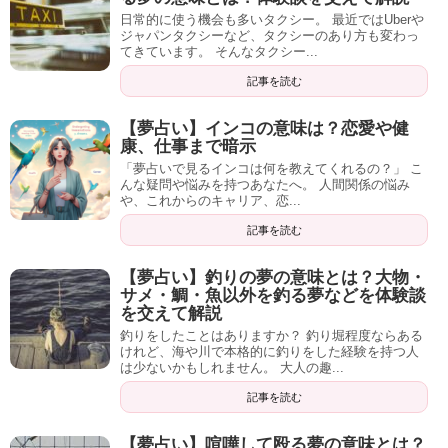
日常的に使う機会も多いタクシー。 最近ではUberや
ジャパンタクシーなど、タクシーのあり方も変わっ
てきています。 そんなタクシー...
記事を読む
【夢占い】インコの意味は？恋愛や健
康、仕事まで暗示
「夢占いで見るインコは何を教えてくれるの？」 こ
んな疑問や悩みを持つあなたへ。 人間関係の悩み
や、これからのキャリア、恋...
記事を読む
【夢占い】釣りの夢の意味とは？大物・
サメ・鯛・魚以外を釣る夢などを体験談
を交えて解説
釣りをしたことはありますか？ 釣り堀程度ならある
けれど、海や川で本格的に釣りをした経験を持つ人
は少ないかもしれません。 大人の趣...
記事を読む
【夢占い】喧嘩して殴る夢の意味とは？