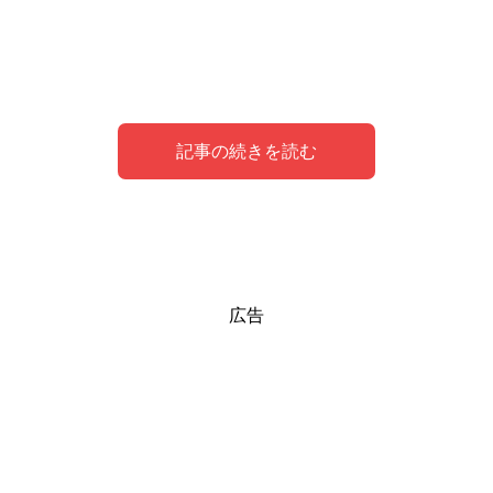
記事の続きを読む
夢のシンボルとしての高速道路
高速道路で事故に遭う夢
高速道路の料金所にいる夢
高速道路から降りる夢の体験談
広告
高速道路は、夢において
高速道路で事故に遭う夢は、
高速道路の料金所にいる夢は、
あるシングルマザーの体験談です。
「計画」「選択」
不安
運気が上昇
を表しています。
を表していま
することを表し
す。
ています。
仕事や恋愛など、尽きない悩みが頭の中でグルグルと回り
彼女は大学在籍中に、当時不倫していた男性との間に子供
信号がなかったり、速度制限が変わっていたりなど、普段
不安になっているのです。
特に買い物運が上昇するため、今一度欲しいものを整理し
が出来ました。