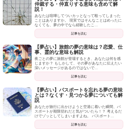
仲裁する・仲直りする意味も含めて解
説！
あなたは喧嘩してついカッとなって殴ってしまった
ことはありますか。 現実ではそんなことはめったに
なくても、夢の中でなら経験したこ...
記事を読む
【夢占い】旅館の夢の意味は？恋愛、仕
事、霊的な意味も解説
夜ごとの夢に旅館が登場するとき、あなたは何を感
じますか？ もしかして、その夢があなたに伝えたい
深いメッセージがあるのではないで...
記事を読む
【夢占い】パスポートを忘れる夢の意味
とは？なくす・見つかる夢についても解
説
あなたが旅行に出かけようと空港に着いた瞬間、パ
スポートが期限切れだと気がついたら！？ 考えるだ
けでゾッとしてしまいますよね。 パスポート...
記事を読む