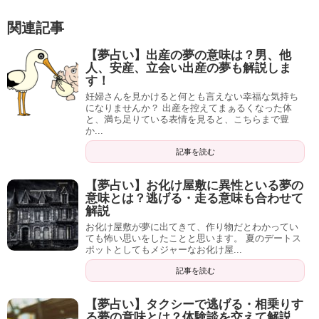
関連記事
【夢占い】出産の夢の意味は？男、他
人、安産、立会い出産の夢も解説しま
す！
妊婦さんを見かけると何とも言えない幸福な気持ち
になりませんか？ 出産を控えてまぁるくなった体
と、満ち足りている表情を見ると、こちらまで豊
か...
記事を読む
【夢占い】お化け屋敷に異性といる夢の
意味とは？逃げる・走る意味も合わせて
解説
お化け屋敷が夢に出てきて、作り物だとわかってい
ても怖い思いをしたことと思います。 夏のデートス
ポットとしてもメジャーなお化け屋...
記事を読む
【夢占い】タクシーで逃げる・相乗りす
る夢の意味とは？体験談を交えて解説