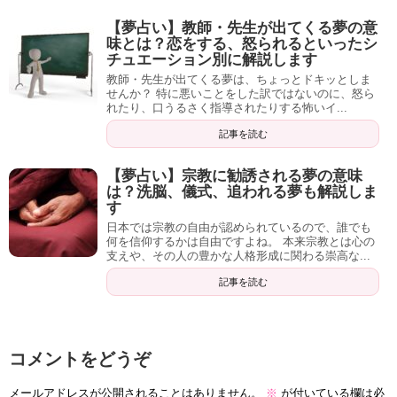
【夢占い】教師・先生が出てくる夢の意
味とは？恋をする、怒られるといったシ
チュエーション別に解説します
教師・先生が出てくる夢は、ちょっとドキッとしま
せんか？ 特に悪いことをした訳ではないのに、怒ら
れたり、口うるさく指導されたりする怖いイ...
記事を読む
【夢占い】宗教に勧誘される夢の意味
は？洗脳、儀式、追われる夢も解説しま
す
日本では宗教の自由が認められているので、誰でも
何を信仰するかは自由ですよね。 本来宗教とは心の
支えや、その人の豊かな人格形成に関わる崇高な...
記事を読む
コメントをどうぞ
メールアドレスが公開されることはありません。
※
が付いている欄は必