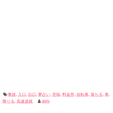
事故
,
入口
,
出口
,
夢占い
,
意味
,
料金所
,
自転車
,
落ちる
,
車
,
降りる
,
高速道路
dehi