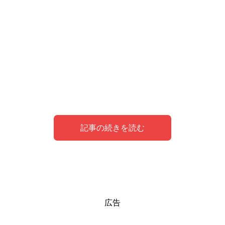
記事の続きを読む
夢のシンボルとしてのテスト
テストに遅刻する夢の意味
テストの点数が良い夢の意味
広告