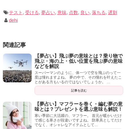
テスト
,
受ける
,
夢占い
,
意味
,
点数
,
良い
,
落ちる
,
遅刻
dehi
関連記事
【夢占い】飛ぶ夢の意味とは？乗り物で
飛ぶ・海の上・低い位置を飛ぶ夢の意味
などを解説
スーパーマンのように、体一つで空を飛ぶのって一
度は憧れますよね。 夢の中で、その憧れを叶えたこ
とがある方もいるのではないでしょうか。 ...
記事を読む
【夢占い】マフラーを巻く・編む夢の意
味とは？プレゼントを選ぶ意味も解説！
寒い季節に大活躍の、マフラー。 首元が暖かいだけ
で感じる寒さが段違いですよね。 防寒具としてだけ
でなく、オシャレなアイテムとして...