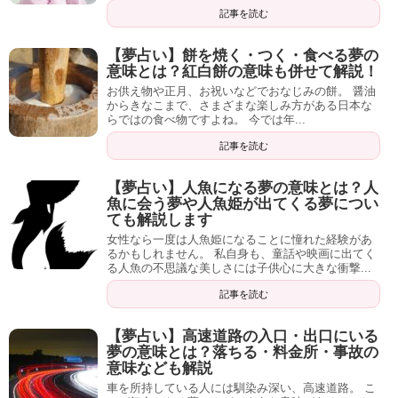
記事を読む
【夢占い】餅を焼く・つく・食べる夢の
意味とは？紅白餅の意味も併せて解説！
お供え物や正月、お祝いなどでおなじみの餅。 醤油
からきなこまで、さまざまな楽しみ方がある日本な
らではの食べ物ですよね。 今では年...
記事を読む
【夢占い】人魚になる夢の意味とは？人
魚に会う夢や人魚姫が出てくる夢につい
ても解説します
女性なら一度は人魚姫になることに憧れた経験があ
るかもしれません。 私自身も、童話や映画に出てく
る人魚の不思議な美しさには子供心に大きな衝撃...
記事を読む
【夢占い】高速道路の入口・出口にいる
夢の意味とは？落ちる・料金所・事故の
意味なども解説
車を所持している人には馴染み深い、高速道路。 こ