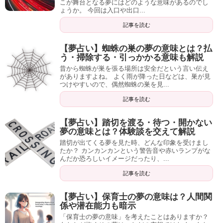
こが舞台となる夢にはどのような意味があるのでし
ょうか。 今回は入口や出口...
記事を読む
【夢占い】蜘蛛の巣の夢の意味とは？払
う・掃除する・引っかかる意味も解説
昔から蜘蛛が巣を張る場所は安全だという言い伝え
がありますよね。 よく雨が降った日などは、巣が見
つけやすいので、偶然蜘蛛の巣を見...
記事を読む
【夢占い】踏切を渡る・待つ・開かない
夢の意味とは？体験談を交えて解説
踏切が出てくる夢を見た時、どんな印象を受けまし
たか？ カンカンカンという警告音や赤いランプがな
んだか恐ろしいイメージだったり、...
記事を読む
【夢占い】保育士の夢の意味は？人間関
係や潜在能力も暗示
「保育士の夢の意味」を考えたことはありますか？