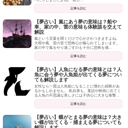
記事を読む
「夢占いの内容をみたけど、抽象的でどのことを言っ
【夢占い】嵐にあう夢の意味は？船や
車、家の中、雷の意味も体験談を交えて
ているのかわからない…」
解説
嵐という言葉を聞くだけで心がざわつきますよね。
「個人的な悩みがあって、その警告なんじゃないかと
大雨や風、雷の音で恐怖心が煽られてしまいます。
家の中で嵐をやり過ごすのも十分に恐怖を感...
不安…」
記事を読む
【夢占い】人魚になる夢の意味とは？人
魚に会う夢や人魚姫が出てくる夢につい
ても解説します
私自身も、数々の夢占いの実績から、自分自身がみた夢で
女性なら一度は人魚姫になることに憧れた経験があ
あれば、現在の自分の状況と照らし合わせて詳細な解釈や
るかもしれません。 私自身も、童話や映画に出てく
る人魚の不思議な美しさには子供心に大きな衝撃...
この後どうすべきかの判断をすることが可能です。
記事を読む
ただ、こうして記事に起こす場合はどうしても様々な状況
【夢占い】蝶がとまる夢の意味は？大き
にある読者さんのことを考えると、
本当にやるべきこと、
い蝶が出てくる・捕まえる夢についても
その人個人的な悩みの解決方法が提示できない
な、と思い
解説します