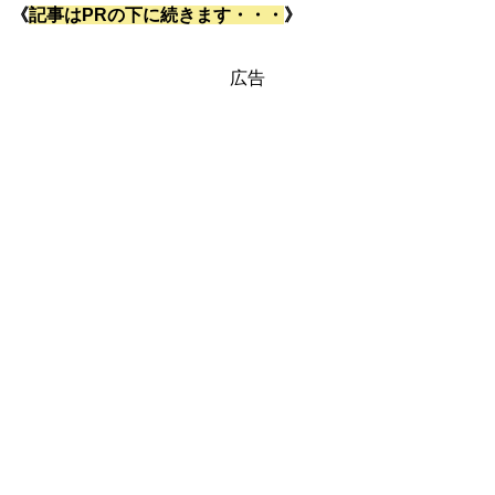
《
記事はPRの下に続きます・・・
》
広告