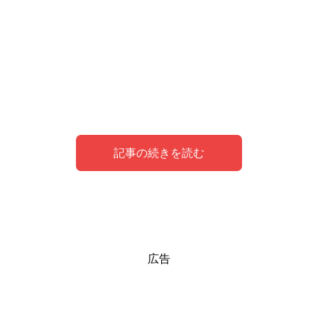
記事の続きを読む
犬のシンボルが登場する夢の意味について
怪我をした犬を助ける夢の意味は？
犬に噛まれる夢の意味は？
犬と散歩する夢の意味は？
白い犬の夢の意味は？
犬がたくさん出てくる夢の意味は？
犬を飼う夢の意味は？
犬と話す（犬がしゃべる）夢の意味は？
犬が死ぬ夢の意味は？
犬のうんち・犬のフンの夢の意味は？
犬がいなくなる・犬を探す夢の意味は？
犬が怪我をして血を流している夢を見た体験談
広告
白い犬が夢に出てきたら吉夢です。
夢占いでは、犬は男性を表しているといわれています。
あなたは最近、どうしようもない寂しさを感じていません
犬と話す夢や犬がしゃべる夢は、
犬が死ぬ夢は、
犬のフンの夢は、見たときのあなたの印象によって意味合
犬がいなくなり探す夢を見たあなたは、
身近な男性に負担がかかっている
コミュニケーション能力
人との深いつなが
ことを暗
か？
の向上
示しています。
いが違ってきます。
り
を求めています。
を意味します。