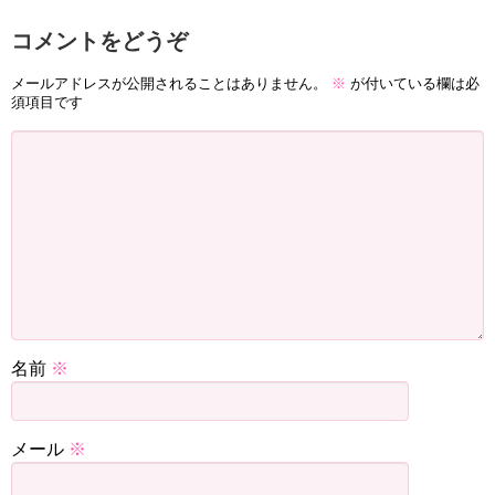
コメントをどうぞ
そしてそのプロの方とは、
「占い師」
です。
メールアドレスが公開されることはありません。
※
が付いている欄は必
須項目です
占ったり、霊視してもらったりすることで、確実にあなた
の悩みを解決することができます！
私は自分の進むべき道や、今すぐやるべきこと、
身に付け
ておくべきグッズからおまじない
まで細かく教えてもらい
ましたよ。
名前
※
「でも占いって高いイメージ」
「都内に〇〇の母がいるんでしょ？私地方だし…」
メール
※
「わざわざ行くのが面倒くさい」