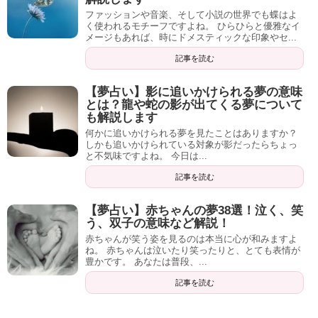
ました。
ファッションや音楽、そして小説の世界でも蝶はよ
く使われるモチーフですよね。 ひらひらと優雅なイ
メージもあれば、時にドメスティックな印象やセ...
過去に実際に大きな決断（私の場合は転職でしたが）をし
記事を読む
なければならなず悩んでいる時に、踏ん切りがつかないこ
とがあったからです。
【夢占い】影に追いかけられる夢の意味
とは？龍や蛇の影が出てくる夢について
も解説します
何かに追いかけられる夢を見たことはありますか？
しかし、その時は
あることを実施
したことで、思い通りの
しかも追いかけられている対象が影だったらちょっ
と不気味ですよね。 今日は...
効果を得ることができ、
希望の企業に転職でき、待遇も改
記事を読む
善されました
！
【夢占い】赤ちゃんの夢38選！泣く、笑
う、双子の意味など解説！
赤ちゃんが笑う姿を見るのは本当に心が和みますよ
そのあることとは、
「プロに聞く」
です。
ね。 赤ちゃんは泣いたり笑ったりと、とても表情が
豊かです。 あなたは普段、...
運気を扱うプロの方に、自分の状況や悩みついて相談し、
記事を読む
アドバイスもらったことをそのまま実践しただけです。