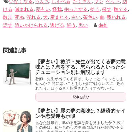
いなくなる
,
うんち
,
しゃべる
,
たくさん
,
フン
,
ペット
,
助
記事の続きを読む
ける
,
噛まれる
,
夢占い
,
怪我
,
抱っこする
,
拾う
,
探す
,
撫でる
,
夢に現れた犬はあなた自身で、自分自身に忠誠を尽くして
散歩
,
死ぬ
,
溺れる
,
犬
,
産まれる
,
白い
,
茶色い
,
血
,
襲われる
,
いるか、つまり自分自身の気持ちに正直でいるかを映す鏡
話す
,
追いかけられる
,
逃げる
,
飼う
,
黒い
dehi
であることも多々あります。
自分に正直に、とはよく言いますが、誰かに言われたとこ
ろであまりピンときませんよね。
関連記事
意識・無意識に関わらず、あなた自身が、あなた自身の気
【夢占い】教師・先生が出てくる夢の意
味とは？恋をする、怒られるといったシ
持ちに嘘をついているとき、犬はあなたに警告しにきてく
チュエーション別に解説します
れるのかも知れません。
教師・先生が出てくる夢は、ちょっとドキッとしま
せんか？ 特に悪いことをした訳ではないのに、怒ら
れたり、口うるさく指導されたりする怖いイ...
記事を読む
夢があなたに伝えてくれるメッセージを見逃さないように
しましょう。
【夢占い】豚の夢の意味は？経済的サイ
ンや恋愛運も示唆
最後までご覧いただき、ありがとうございました。
あなたは最近、豚の不思議な夢を見ましたか？ 夜ご
との夢は、私たちの心の奥底に隠された願望や不安