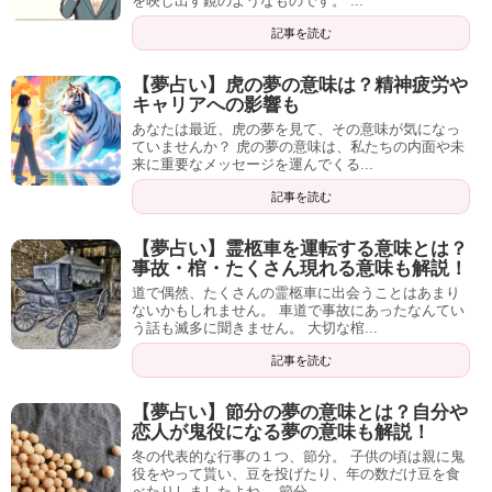
を映し出す鏡のようなものです。 ...
記事を読む
【夢占い】虎の夢の意味は？精神疲労や
さらに、今だけ無料で個人的なアドバイスや詳
キャリアへの影響も
細鑑定が必要なら…
あなたは最近、虎の夢を見て、その意味が気になっ
ていませんか？ 虎の夢の意味は、私たちの内面や未
来に重要なメッセージを運んでくる...
今回ご紹介したのは、犬のシンボルについてのあくまで
一
記事を読む
般的な解釈
です。
【夢占い】霊柩車を運転する意味とは？
おおきく外れることはありませんが、やはり夢主それぞれ
事故・棺・たくさん現れる意味も解説！
の現状や持っている悩み・外的要因などで
若干変わってく
道で偶然、たくさんの霊柩車に出会うことはあまり
ないかもしれません。 車道で事故にあったなんてい
る
ことがあります。
う話も滅多に聞きません。 大切な棺...
記事を読む
そして一般的な解釈ですと、
アドバイスもどうしても抽象
的なもの
になってしまいがちです。
【夢占い】節分の夢の意味とは？自分や
恋人が鬼役になる夢の意味も解説！
冬の代表的な行事の１つ、節分。 子供の頃は親に鬼
役をやって貰い、豆を投げたり、年の数だけ豆を食
そして、以下のような方もいらっしゃると思います。
べたりしましたよね。 節分...