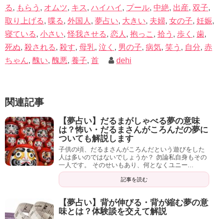
る
,
もらう
,
オムツ
,
キス
,
ハイハイ
,
プール
,
中絶
,
出産
,
双子
,
取り上げる
,
喋る
,
外国人
,
夢占い
,
大きい
,
夫婦
,
女の子
,
妊娠
,
寝ている
,
小さい
,
怪我させる
,
恋人
,
抱っこ
,
拾う
,
歩く
,
歯
,
死ぬ
,
殺される
,
殺す
,
母乳
,
泣く
,
男の子
,
病気
,
笑う
,
自分
,
赤
ちゃん
,
醜い
,
醜悪
,
養子
,
首
dehi
関連記事
【夢占い】だるまがしゃべる夢の意味
は？怖い・だるまさんがころんだの夢に
ついても解説します
子供の頃、だるまさんがころんだという遊びをした
人は多いのではないでしょうか？ 勿論私自身もその
一人です。 そのせいもあり、何となくユニー...
記事を読む
【夢占い】背が伸びる・背が縮む夢の意
味とは？体験談を交えて解説