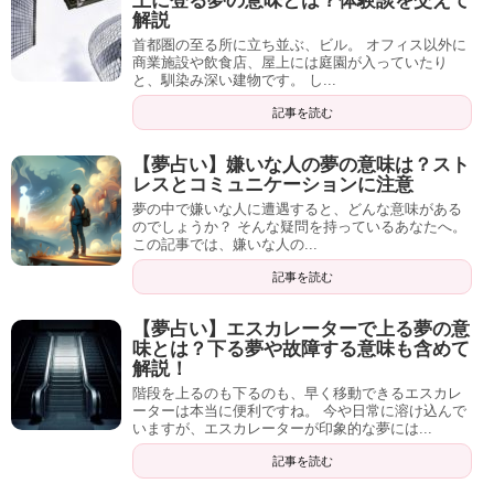
上に登る夢の意味とは？体験談を交えて
解説
首都圏の至る所に立ち並ぶ、ビル。 オフィス以外に
商業施設や飲食店、屋上には庭園が入っていたり
と、馴染み深い建物です。 し...
記事を読む
【夢占い】嫌いな人の夢の意味は？スト
レスとコミュニケーションに注意
夢の中で嫌いな人に遭遇すると、どんな意味がある
のでしょうか？ そんな疑問を持っているあなたへ。
この記事では、嫌いな人の...
記事を読む
【夢占い】エスカレーターで上る夢の意
味とは？下る夢や故障する意味も含めて
解説！
階段を上るのも下るのも、早く移動できるエスカレ
ーターは本当に便利ですね。 今や日常に溶け込んで
いますが、エスカレーターが印象的な夢には...
記事を読む