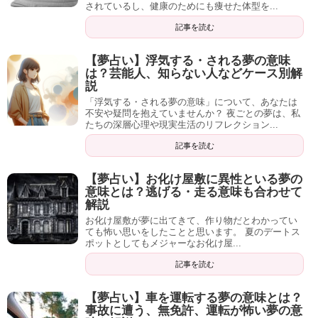
されているし、健康のためにも痩せた体型を...
記事を読む
【夢占い】浮気する・される夢の意味
は？芸能人、知らない人などケース別解
説
「浮気する・される夢の意味」について、あなたは
不安や疑問を抱えていませんか？ 夜ごとの夢は、私
たちの深層心理や現実生活のリフレクション...
記事を読む
【夢占い】お化け屋敷に異性といる夢の
意味とは？逃げる・走る意味も合わせて
解説
お化け屋敷が夢に出てきて、作り物だとわかってい
ても怖い思いをしたことと思います。 夏のデートス
ポットとしてもメジャーなお化け屋...
記事を読む
【夢占い】車を運転する夢の意味とは？
事故に遭う、無免許、運転が怖い夢の意