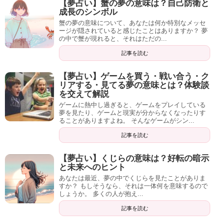
【夢占い】蟹の夢の意味は？自己防衛と
成長のシンボル
蟹の夢の意味について、あなたは何か特別なメッセ
ージが隠されていると感じたことはありますか？ 夢
の中で蟹が現れると、それはただの...
記事を読む
【夢占い】ゲームを買う・戦い合う・ク
リアする・見てる夢の意味とは？体験談
を交えて解説
ゲームに熱中し過ぎると、ゲームをプレイしている
夢を見たり、ゲームと現実が分からなくなったりす
ることがありますよね。 そんなゲームがシン...
記事を読む
【夢占い】くじらの意味は？好転の暗示
と未来へのヒント
あなたは最近、夢の中でくじらを見たことがありま
すか？ もしそうなら、それは一体何を意味するので
しょうか。 多くの人が抱え...
記事を読む