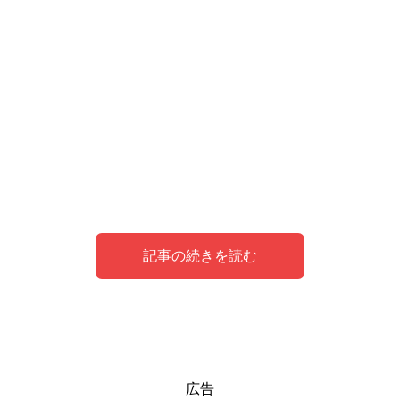
記事の続きを読む
夢のシンボルとしての噛まれる行為の意味
知らない人に噛まれる夢の意味
蛇に噛まれる夢の意味
広告