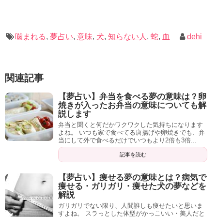
運が必要な時にだけ使う事ができるようになるので、人生
【夢占い】歯の夢の意味26選！折れる・血が
の楽しみがとても増えました。
出る・ボロボロと噛み砕くなども解説
こんにちは。 歯が折れる夢は気持ち悪いですよね。 目が覚
自分は運が悪いとお思いの方には特に読んでいただきたい
めても口の中に感覚が残っていて、あわてて舌で確認した
噛まれる
,
夢占い
,
意味
,
犬
,
知らない人
,
蛇
,
血
dehi
りした人もい...
一冊です。
2019-04-16 00:15
dehi2.com
関連記事
【夢占い】犬の夢の意味21選！怪我をする、ペットや血を流す意味も解説！
次々といいことが起こる運気
関連記事
【夢占い】ゾンビに助けてもらう夢の意味とは？追われる、噛まれる、逃げる、殴る等の夢を解説します
関連記事
の貯め方 [ 直居 由美里 ]
【夢占い】弁当を食べる夢の意味は？卵
焼きが入ったお弁当の意味についても解
created by
Rinker
説します
弁当と聞くと何だかワクワクした気持ちになります
Amazon
楽天市場
よね。 いつも家で食べてる唐揚げや卵焼きでも、弁
当にして外で食べるだけでいつもより2倍も3倍...
記事を読む
【夢占い】痩せる夢の意味とは？病気で
痩せる・ガリガリ・痩せた犬の夢などを
解説
記事の続きを読む
ガリガリでない限り、人間誰しも痩せたいと思いま
すよね。 スラっとした体型がかっこいい・美人だと