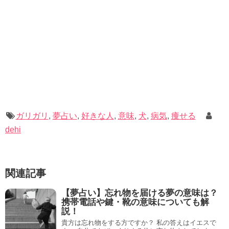
しかし、巻いてみると確かにお腹周りがジンと暖かくなっ
たのです。
また、常に巻いておくことにより胃が圧迫されて食欲が減
ったことと、背筋が伸びるため良い姿勢がキープできるの
も魅力的です。
痩せるために少しでも楽をしたい、という方にはぜひおす
すめです。
ガリガリ
,
夢占い
,
好きな人
,
意味
,
犬
,
病気
,
痩せる
dehi
ドクターシェイプアップベルト
ダイエットベルト コルセット
ダイエット腹巻き サウナベル
関連記事
ト 男性 女性 ダイエット グッズ
【夢占い】忘れ物を届ける夢の意味は？
ダイエット器具 引き締め 痩せ
携帯電話や鍵・靴の意味についても解
説！
お腹周り おなか ぽっこり お腹
貴方は忘れ物をする方ですか？ 私の答えはイエスで
くびれ ウエスト ベルト メタボ