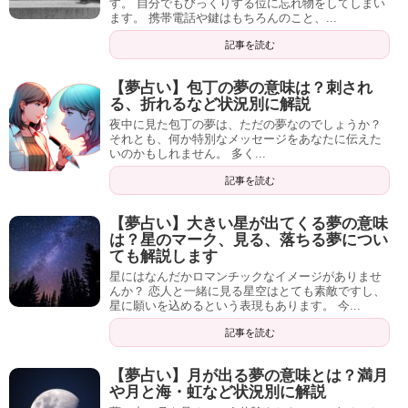
す。 自分でもびっくりする位に忘れ物をしてしまい
ます。 携帯電話や鍵はもちろんのこと、...
ながらダイエット
記事を読む
Amazon
楽天市場
【夢占い】包丁の夢の意味は？刺され
る、折れるなど状況別に解説
夜中に見た包丁の夢は、ただの夢なのでしょうか？
それとも、何か特別なメッセージをあなたに伝えた
いのかもしれません。 多く...
記事を読む
記事の続きを読む
【夢占い】大きい星が出てくる夢の意味
は？星のマーク、見る、落ちる夢につい
ても解説します
星にはなんだかロマンチックなイメージがありませ
んか？ 恋人と一緒に見る星空はとても素敵ですし、
星に願いを込めるという表現もあります。 今...
記事を読む
【夢占い】月が出る夢の意味とは？満月
や月と海・虹など状況別に解説