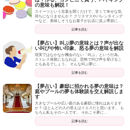
の意味も解説！
スイーツという言葉を聞くだけで、甘くて幸せな気
持ちになりませんか？ クリスマスやバレンタインデ
ーなど、美味しそうなお菓子がお店に並ぶ季節に...
記事を読む
【夢占い】叫ぶ夢の意味とは？声が出な
い叫びや怖い印象、怒る夢の意味を解説
現実ではなかなか機会のない「叫ぶ」という行為。
ストレス発散にもなれば、恐怖で叫び声を挙げるこ
ともあるでしょう。 そんな叫ぶ夢に...
記事を読む
【夢占い】豪邸に招かれる夢の意味は？
庭やプールの夢も体験談を交え解説しま
す
大きなプールや広い庭のある豪邸に憧れはあります
か？ ほとんどの人の答えはイエスだと思います。 も
ちろん私もその一人です。 それこそ夢に...
記事を読む