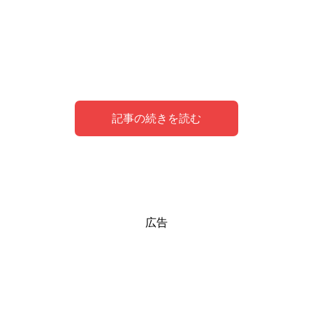
記事の続きを読む
夢の中でお守りがシンボルとなって現している
お守りをあげる夢の意味
お守りを拾う夢の意味
広告
事