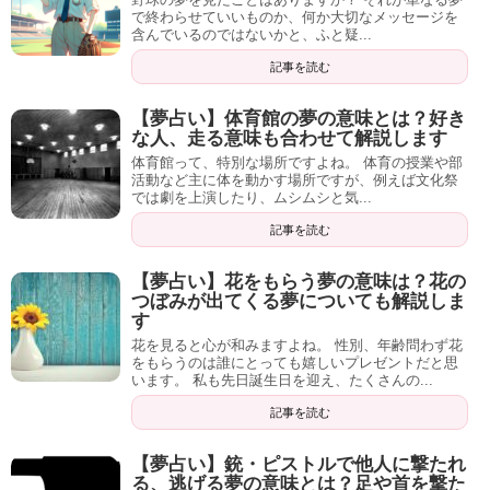
で終わらせていいものか、何か大切なメッセージを
含んでいるのではないかと、ふと疑...
記事を読む
【夢占い】体育館の夢の意味とは？好き
な人、走る意味も合わせて解説します
体育館って、特別な場所ですよね。 体育の授業や部
活動など主に体を動かす場所ですが、例えば文化祭
では劇を上演したり、ムシムシと気...
記事を読む
【夢占い】花をもらう夢の意味は？花の
つぼみが出てくる夢についても解説しま
す
花を見ると心が和みますよね。 性別、年齢問わず花
をもらうのは誰にとっても嬉しいプレゼントだと思
います。 私も先日誕生日を迎え、たくさんの...
記事を読む
【夢占い】銃・ピストルで他人に撃たれ
る、逃げる夢の意味とは？足や首を撃た