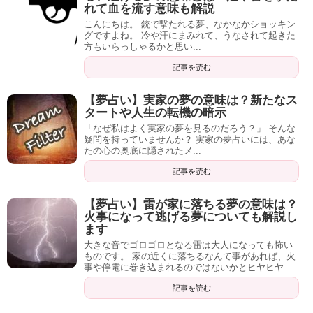
れて血を流す意味も解説
こんにちは。 銃で撃たれる夢、なかなかショッキン
グですよね。 冷や汗にまみれて、うなされて起きた
方もいらっしゃるかと思い...
記事を読む
【夢占い】実家の夢の意味は？新たなス
タートや人生の転機の暗示
「なぜ私はよく実家の夢を見るのだろう？」 そんな
疑問を持っていませんか？ 実家の夢占いには、あな
たの心の奥底に隠されたメ...
記事を読む
【夢占い】雷が家に落ちる夢の意味は？
火事になって逃げる夢についても解説し
ます
大きな音でゴロゴロとなる雷は大人になっても怖い
ものです。 家の近くに落ちるなんて事があれば、火
事や停電に巻き込まれるのではないかとヒヤヒヤ...
記事を読む