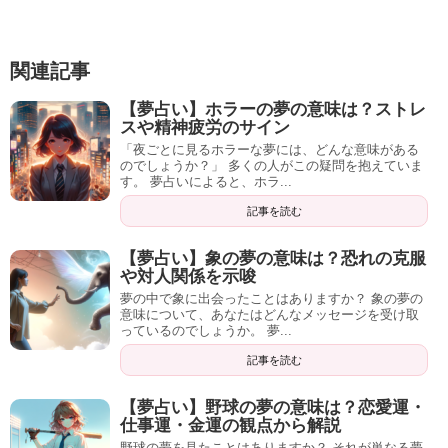
誰かを仲間外れにしたり、事実と異なる噂を吹聴したりし
関連記事
ていませんか？
【夢占い】ホラーの夢の意味は？ストレ
夢が落ち着きなさい、自分を顧みなさいというメッセージ
スや精神疲労のサイン
をお守りを通じて与えてくれています。
「夜ごとに見るホラーな夢には、どんな意味がある
のでしょうか？」 多くの人がこの疑問を抱えていま
人と比べることなく自分の幸せを追求するようにして下さ
す。 夢占いによると、ホラ...
い。
記事を読む
【夢占い】象の夢の意味は？恐れの克服
や対人関係を示唆
夢の中で象に出会ったことはありますか？ 象の夢の
意味について、あなたはどんなメッセージを受け取
っているのでしょうか。 夢...
記事の続きを読む
記事を読む
【夢占い】野球の夢の意味は？恋愛運・
仕事運・金運の観点から解説
野球の夢を見たことはありますか？ それが単なる夢