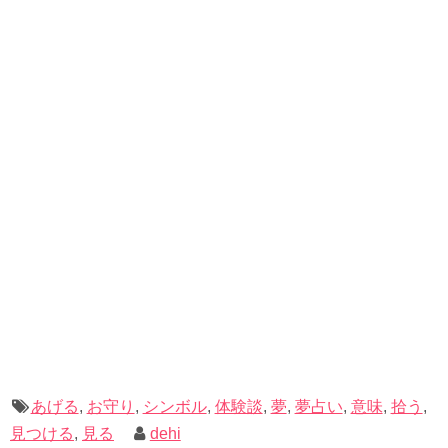
いるような、お守りの形が印象的な夢だとして解釈してい
【夢占い】大きい星が出てくる夢の意味は？星のマーク、見る、落ちる夢についても解説します
関連記事
きます。
この夢は貴方に
警告を与えている夢
です。
その警告の内容はズバリ
「他人を傷つけないように」
とい
うものです。
というのも、貴方の中で
他人に対する攻撃性が高まってい
る
ようです。
貴方は色んなものを手に入れいているにも関わらず、自分
は何も持っていないという満たされない毎日を送っている
のではありませんか？
それに比べて他人はたくさんのものを持っているように感
あげる
,
お守り
,
シンボル
,
体験談
,
夢
,
夢占い
,
意味
,
拾う
,
じてしまい、
嫉妬や妬みから意地悪な気持ちが芽生えてい
見つける
,
見る
dehi
る
ようです。