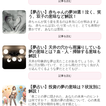
記事を読む
【夢占い】赤ちゃんの夢38選！泣く、笑
う、双子の意味など解説！
赤ちゃんが笑う姿を見るのは本当に心が和みますよ
ね。 赤ちゃんは泣いたり笑ったりと、とても表情が
豊かです。 あなたは普段、...
記事を読む
【夢占い】天井の穴から雨漏りしている
夢の意味とは？血・人・掃除する意味も
解説！
天井が印象的な夢は見たことがあるでしょうか。 天
井に穴が開いていて、そこから雨だけでなく虫が入
り込んでくるような夢だととてもび...
記事を読む
【夢占い】投資の夢の意味は？状況別に
解説！
「夜ごとの夢に隠された、あなたの未来へのヒント
は何ですか？」 投資の夢の意味について、心の奥底
に潜む不安や期待を映し出す鏡とし...