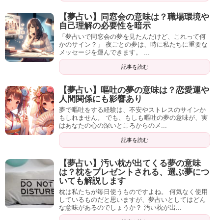
【夢占い】同窓会の意味は？職場環境や
自己理解の必要性を暗示
「夢占いで同窓会の夢を見たんだけど、これって何
かのサイン？」 夜ごとの夢は、時に私たちに重要な
メッセージを運んできます。 ...
記事を読む
【夢占い】嘔吐の夢の意味は？恋愛運や
人間関係にも影響あり
夢で嘔吐をする経験は、不安やストレスのサインか
もしれません。 でも、もしも嘔吐の夢の意味が、実
はあなたの心の深いところからのメ...
記事を読む
【夢占い】汚い枕が出てくる夢の意味
は？枕をプレゼントされる、選ぶ夢につ
いても解説します
枕は私たちが毎日使うものですよね。 何気なく使用
しているものだと思いますが、夢占いとしてはどん
な意味があるのでしょうか？ 汚い枕が出...