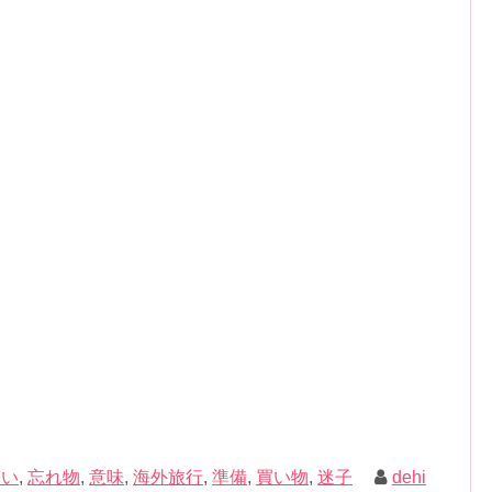
クトに迷い
を感じています。
仕事まで深い話をしたのですが、自分とはまるで正反対
が空気を読めないことに気が付いていない人間でした。
探りで進んでいる状況です。
度の友人がいるにも関わらず、です。
いタイプですが、彼女は生きていく上で家族はもう必要
し得たい何か」という意味で使っています。
漁った書籍のうちの一つをご紹介します。
方で県外からたった一人で引っ越して来ており、非常に
選びや親の介護など、人生のステージにおいて様々な問
ミュニケーションが取れるようになりましたよ。
を通してみてはいかがでしょうか。
、止まる訳にはいかず、とりあえず進めているという状
、彼女は後先考えずお金をどんどん使うタイプで、とて
」を読む技術【電子書籍】[ 内藤誼人 ]
ker
うと否定的だった私ですが、何度か会う内にそれをおも
って、目的達成までに長い時間がかかることを伝えてい
楽天市場
す。
何かに迷った時には良き相談相手になってもらっていま
占い
,
忘れ物
,
意味
,
海外旅行
,
準備
,
買い物
,
迷子
dehi