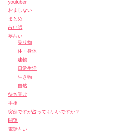
youtuber
おまじない
まとめ
占い師
夢占い
乗り物
体・身体
建物
日常生活
生き物
自然
待ち受け
手相
突然ですが占ってもいいですか？
開運
電話占い