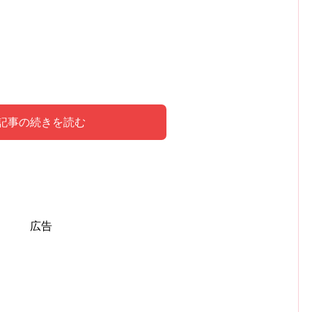
記事の続きを読む
海外旅行が意味していること
いる夢の意味
の意味
いる夢を見た私の体験談
広告
のものを表現しています。
ようなパーソナリティの人物と、
ありません。
新たな交流が始まる
こ
えられていますよね？
おり、そのことに貴方は強い刺激を受けます。