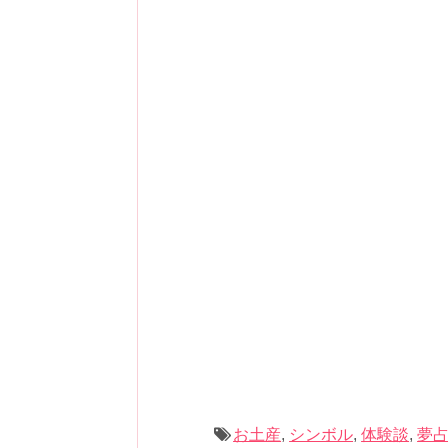
貴方は今、
自分が進めているプロジェ
その中で彼女のお生い立ちや、現在の
私も社会に出て働き始めるまで、自分
の性格の持ち主でした。
そして迷いを感じながらも、何とか手
集団スポーツを経験してきて、ある程
例えば、私は家族と親密に付き合いた
ここでのプロジェクトは、「貴方が成
悔しい思いをして、勉強しようと読み
ない、一人で生きていく！という考え
自立していました。
例えば就職や引っ越し、子供の為の塾
今では私も、人に苦い顔をさせずにコ
題があると思います。
同じような境遇の方、目次だけでも目
貴方の今の状況は、迷っていながらも
また、私は倹約家で節約大好きですが
況です。
も気前がよかったのです。
「場の空気
created by
Rin
最初はそういった態度にどちらかとい
しろいと感じるようになりました。
この夢は、このままでは判断ミスによ
Amazon
ます。
また、二度手間になる暗示も出ていま
そして、今ではすっかり親しくなり、
お土産
,
シンボル
,
体験談
,
夢