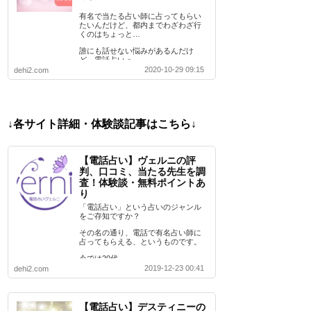
有名で当たる占い師に占ってもらい
たいんだけど、都内までわざわざ行
くのはちょっと…
誰にも話せない悩みがあるんだけ
ど、電話占いっ…
2020-10-29 09:15
dehi2.com
↓各サイト詳細・体験談記事はこちら↓
【電話占い】ヴェルニの評
判、口コミ、当たる先生を調
査！体験談・無料ポイントあ
り
「電話占い」という占いのジャンル
をご存知ですか？
その名の通り、電話で有名占い師に
占ってもらえる、というものです。
今では20代…
2019-12-23 00:41
dehi2.com
【電話占い】デスティニーの