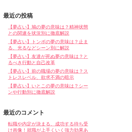
最近の投稿
【夢占い】鳩の夢の意味は？精神状態
との関連を状況別に徹底解説
【夢占い】トンボの夢の意味は？止ま
る、光るなどシーン別に解説
【夢占い】友達が死ぬ夢の意味は？と
るべき行動と自己改革
【夢占い】前の職場の夢の意味は？ス
トレスレベル、欲求不満の暗示
【夢占い】いとこの夢の意味は？シー
ンや行動別に徹底解説
最近のコメント
転職や内定が決まる、成功する待ち受
け画像！就職が上手くいく強力効果あ