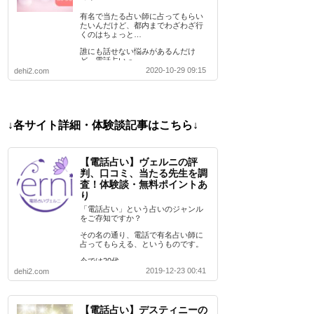
有名で当たる占い師に占ってもらい
たいんだけど、都内までわざわざ行
くのはちょっと…
誰にも話せない悩みがあるんだけ
ど、電話占いっ…
2020-10-29 09:15
dehi2.com
↓各サイト詳細・体験談記事はこちら↓
【電話占い】ヴェルニの評
判、口コミ、当たる先生を調
査！体験談・無料ポイントあ
り
「電話占い」という占いのジャンル
をご存知ですか？
その名の通り、電話で有名占い師に
占ってもらえる、というものです。
今では20代…
2019-12-23 00:41
dehi2.com
【電話占い】デスティニーの