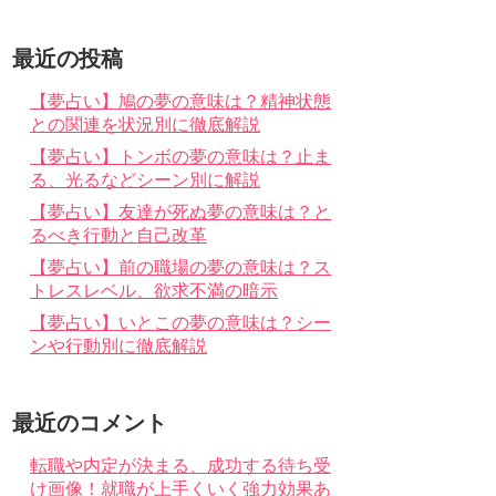
最近の投稿
【夢占い】鳩の夢の意味は？精神状態
との関連を状況別に徹底解説
【夢占い】トンボの夢の意味は？止ま
る、光るなどシーン別に解説
【夢占い】友達が死ぬ夢の意味は？と
るべき行動と自己改革
【夢占い】前の職場の夢の意味は？ス
トレスレベル、欲求不満の暗示
【夢占い】いとこの夢の意味は？シー
ンや行動別に徹底解説
最近のコメント
転職や内定が決まる、成功する待ち受
け画像！就職が上手くいく強力効果あ