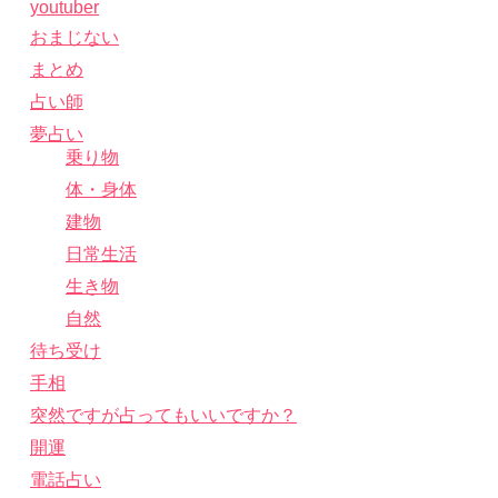
youtuber
おまじない
まとめ
占い師
夢占い
乗り物
体・身体
建物
日常生活
生き物
自然
待ち受け
手相
突然ですが占ってもいいですか？
開運
電話占い