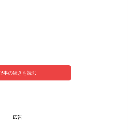
記事の続きを読む
れる夢の意味について
味とは
た体験談
広告
」、「社会性」や「責任」
などを暗示しています。