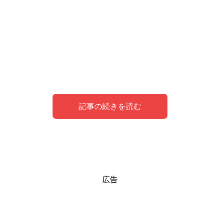
記事の続きを読む
夢の中で熊がシンボルとなり現す意味
熊を飼う夢の意味
熊に遭遇する夢を見た私の体験談
広告