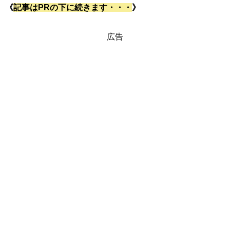
《
記事はPRの下に続きます・・・
》
広告