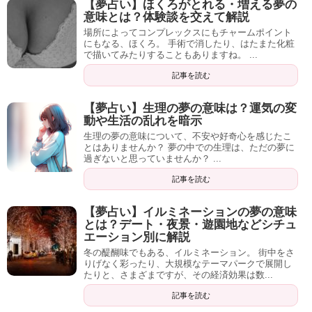
【夢占い】ほくろがとれる・増える夢の
意味とは？体験談を交えて解説
場所によってコンプレックスにもチャームポイント
にもなる、ほくろ。 手術で消したり、はたまた化粧
で描いてみたりすることもありますね。 ...
記事を読む
【夢占い】生理の夢の意味は？運気の変
動や生活の乱れを暗示
生理の夢の意味について、不安や好奇心を感じたこ
とはありませんか？ 夢の中での生理は、ただの夢に
過ぎないと思っていませんか？ ...
記事を読む
【夢占い】イルミネーションの夢の意味
とは？デート・夜景・遊園地などシチュ
エーション別に解説
冬の醍醐味でもある、イルミネーション。 街中をさ
りげなく彩ったり、大規模なテーマパークで展開し
たりと、さまざまですが、その経済効果は数...
記事を読む