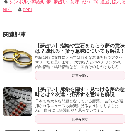
シンボル
,
体験談
,
夢
,
夢占い
,
意味
,
戦う
,
熊
,
遭遇
,
隠れる
,
こういった願望は
押さえつければ押さえつけるほど肥大し
飼う
dehi
ていきます。
自分の中にある
欲求を
素直に受け入れる事
がそこから解放
関連記事
される近道になるでしょう。
【夢占い】指輪や宝石をもらう夢の意味
は？壊れる・拾う意味についても解説！
指輪は特に女性にとっては特別な意味を持つアクセ
サリーだと思います。 大切な人とのペアリングや、
婚約指輪・結婚指輪など、宝石そのものはもちろ...
記事を読む
記事の続きを読む
【夢占い】麻薬を隠す・見つける夢の意
味とは？友達・拒否する意味も解説
日本でも大きな問題となっている麻薬。 芸能人が逮
捕されるニュースも頻繁に見るようになりました
ね。 自分には無関係だと思っていても...
記事を読む