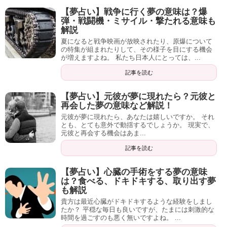
【夢占い】戦争に行く夢の意味は？爆
弾・戦闘機・ミサイル・撃たれる意味も
解説
夏になると戦争映画が放映されたり、原爆について
の特集が組まれたりして、その様子を目にする機会
が増えますよね。 私たち日本人にとっては、...
記事を読む
【夢占い】元彼が夢に現れたら？元彼と
再会した夢の意味など解説！
元彼が夢に現れたら、あなたは嬉しいですか。 それ
とも、とても意外で動揺するでしょうか。 現実で、
元彼と再会する機会はあま...
記事を読む
【夢占い】心臓の手術をする夢の意味
は？食べる、ドキドキする、取り出す夢
も解説
貴方は最近心臓がドキドキするような経験をしまし
たか？ 平穏な毎日も良いですが、たまには刺激的な
時間を過ごすのも悪く無いですよね。 ...