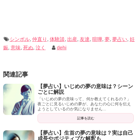
例えば、貴方が幸運を惹きつける力が強くなったり、発す
るオーラが高められ危険を知らず知らずのうちに回避する
ことができるようになったりします。
なんだか最近強くなったな、と感じたら魂が高められた印
シンボル
,
仲直り
,
体験談
,
出産
,
友達
,
喧嘩
,
夢
,
夢占い
,
妊
と捉えてその感じを大いに味わってください。
娠
,
意味
,
死ぬ
,
泣く
dehi
関連記事
記事の続きを読む
【夢占い】いじめの夢の意味は？シーン
ごとに解説
「いじめの夢の意味って、何か教えてくれるの？」
夜ごとに見るいじめの夢が、あなたの心に何を伝え
ようとしているのか気になりません...
記事を読む
【夢占い】生首の夢の意味は？実は自己
成長やポジティブな解釈も