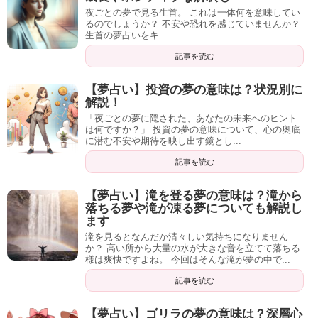
夜ごとの夢で見る生首。 これは一体何を意味してい
るのでしょうか？ 不安や恐れを感じていませんか？
生首の夢占いをキ...
記事を読む
【夢占い】投資の夢の意味は？状況別に
解説！
「夜ごとの夢に隠された、あなたの未来へのヒント
は何ですか？」 投資の夢の意味について、心の奥底
に潜む不安や期待を映し出す鏡とし...
記事を読む
【夢占い】滝を登る夢の意味は？滝から
落ちる夢や滝が凍る夢についても解説し
ます
滝を見るとなんだか清々しい気持ちになりません
か？ 高い所から大量の水が大きな音を立てて落ちる
様は爽快ですよね。 今回はそんな滝が夢の中で...
記事を読む
【夢占い】ゴリラの夢の意味は？深層心