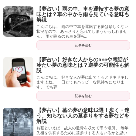
【夢占い】雨の中、車を運転する夢の意
味とは？車の中から雨を見ている意味も
解説
こんにちは。 雨の中で車を運転する夢は珍しくない
状況なので、あっさりと忘れてしまうかもしれませ
ん。 雨が降るのも車を運転...
記事を読む
【夢占い】好きな人からのlineや電話が
冷たい夢の意味とは？逆夢の可能性も解
説
こんにちは。 好きな人が夢に出てくるとドキドキし
ますよね。 一日とてもハッピーな気持ちになりま
す。 でも夢...
記事を読む
【夢占い】墓の夢の意味12選！歩く・迷
う、知らない人の墓参りをする夢などを
解説
お墓といえば、故人の遺骨を収めて弔う場所。 毎年
先祖を供養するために墓参りする人もいるかと思い