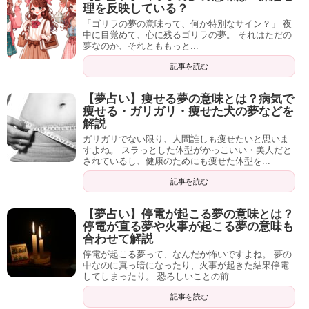
理を反映している？
「ゴリラの夢の意味って、何か特別なサイン？」 夜
中に目覚めて、心に残るゴリラの夢。 それはただの
夢なのか、それとももっと...
記事を読む
【夢占い】痩せる夢の意味とは？病気で
痩せる・ガリガリ・痩せた犬の夢などを
解説
ガリガリでない限り、人間誰しも痩せたいと思いま
すよね。 スラっとした体型がかっこいい・美人だと
されているし、健康のためにも痩せた体型を...
記事を読む
【夢占い】停電が起こる夢の意味とは？
停電が直る夢や火事が起こる夢の意味も
合わせて解説
停電が起こる夢って、なんだか怖いですよね。 夢の
中なのに真っ暗になったり、火事が起きた結果停電
してしまったり。 恐ろしいことの前...
記事を読む