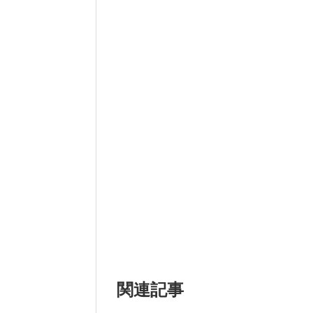
子供の頃から優しかった親戚がそんな
たと同時に、涙ぐむ母を見て心が抉ら
首や目を刺された場合、首や目に神経
なんとか丸く納めたくていろいろと頭
パソコンやPCの使いすぎで首に違和
るものはありますでしょうか。
母を守りたいと思ったのと同時に、混
足を刺された場合、足に神経的な疾患
今思えば、こんな出来事も夢が知らせ
冷え性やむくみなどで悩んでいたりし
最後に
このように、刺された身体の箇所に神
全体的にあまり良い夢ではないように
なことを知らせてくれていたり、警告
蜂というシンボルを通して、身体が信
関連記事
そういう意味では、決して凶夢ではあ
あなたの身体が直接、夢という形で教