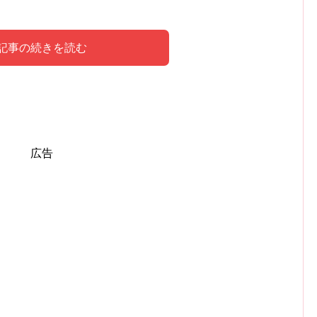
記事の続きを読む
などを刺される夢を見たら、どうすれ
たら、どうすればいい？
広告
ず疾患を疑いましょう。
ばらく検診に行っていなければこれを機に行くことをお
るのかも知れません。