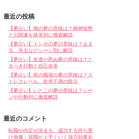
最近の投稿
【夢占い】鳩の夢の意味は？精神状態
との関連を状況別に徹底解説
【夢占い】トンボの夢の意味は？止ま
る、光るなどシーン別に解説
【夢占い】友達が死ぬ夢の意味は？と
るべき行動と自己改革
【夢占い】前の職場の夢の意味は？ス
トレスレベル、欲求不満の暗示
【夢占い】いとこの夢の意味は？シー
ンや行動別に徹底解説
最近のコメント
転職や内定が決まる、成功する待ち受
け画像！就職が上手くいく強力効果あ