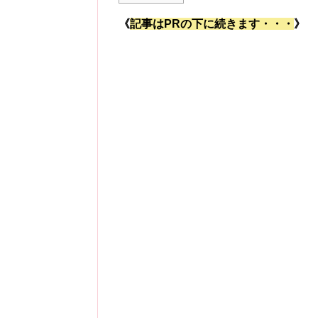
《
記事はPRの下に続きます・・・
》