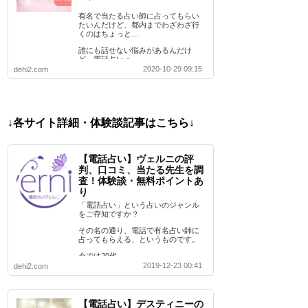
有名で当たる占い師に占ってもらい
たいんだけど、都内までわざわざ行
くのはちょっと…
誰にも話せない悩みがあるんだけ
ど、電話占いっ…
2020-10-29 09:15
dehi2.com
↓各サイト詳細・体験談記事はこちら↓
【電話占い】ヴェルニの評
判、口コミ、当たる先生を調
査！体験談・無料ポイントあ
り
「電話占い」という占いのジャンル
をご存知ですか？
その名の通り、電話で有名占い師に
占ってもらえる、というものです。
今では20代…
2019-12-23 00:41
dehi2.com
【電話占い】デスティニーの