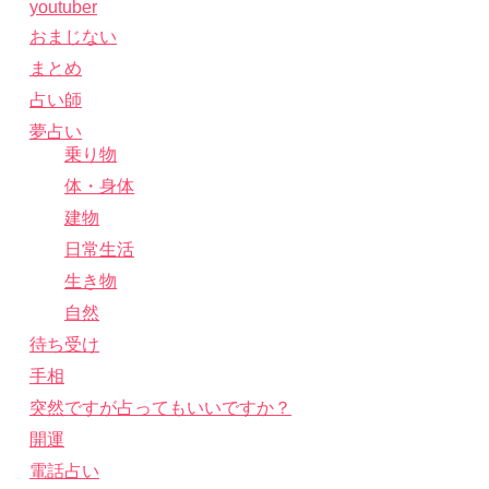
youtuber
おまじない
まとめ
占い師
夢占い
乗り物
体・身体
建物
日常生活
生き物
自然
待ち受け
手相
突然ですが占ってもいいですか？
開運
電話占い