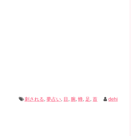
記事の続きを読む
風に攻撃的になってしまったのを見て、とても悲しかっ
れるような気持ちになったのを覚えています。
的な疾患があるかも知れません。
を悩ませたり、その後何日か胃を痛めたりしました。
感があったり、眼精疲労、慢性的な肩こりなど、思い当た
乱している自分の感情の整理にも苦労しました。
があるかも知れません。
てくれていたのだなと思います。
ませんか？
刺される
,
夢占い
,
目
,
腕
,
蜂
,
足
,
首
dehi
経的な疾患、病気が隠れていることがあります。
思うかも知れませんが、ショッキングな夢は総じて大切
してくれていたりするものです。
号を出してくれているんだと思います。
りません。
えてくれているのです。