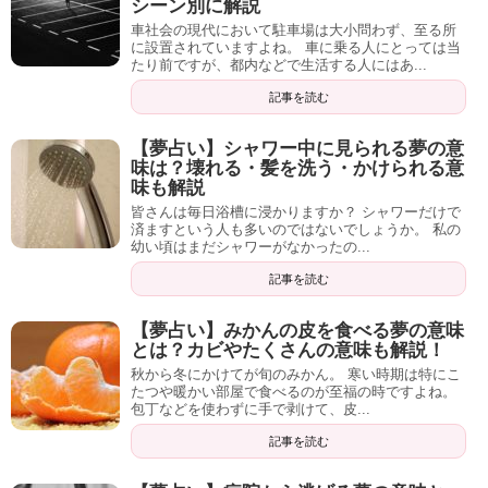
シーン別に解説
車社会の現代において駐車場は大小問わず、至る所
に設置されていますよね。 車に乗る人にとっては当
たり前ですが、都内などで生活する人にはあ...
記事を読む
【夢占い】シャワー中に見られる夢の意
味は？壊れる・髪を洗う・かけられる意
味も解説
皆さんは毎日浴槽に浸かりますか？ シャワーだけで
済ますという人も多いのではないでしょうか。 私の
幼い頃はまだシャワーがなかったの...
記事を読む
【夢占い】みかんの皮を食べる夢の意味
とは？カビやたくさんの意味も解説！
秋から冬にかけてが旬のみかん。 寒い時期は特にこ
たつや暖かい部屋で食べるのが至福の時ですよね。
包丁などを使わずに手で剥けて、皮...
記事を読む