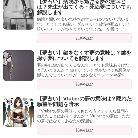
【夢占い】病院から逃げる夢の意味と
は？先生が出てくる・死ぬ夢についても
解説します
病院と聞いて良い気持ちのする人は少ないと思いま
す。 どうしても痛い、怖いという感情や死ぬという
暗いイメージがつきまといますよね。 今回は...
記事を読む
【夢占い】鍵をなくす夢の意味は？鍵を
探す夢についても解説します
夢の中に鍵が出てくるなんて、とても意味ありげだ
と思いませんか？ 鍵というシンボルだけでも想像が
膨らんでしまいますが、鍵をなくすシーンや探す...
記事を読む
【夢占い】Vtuberの夢の意味は？隠れた
願望や問題を暗示
「Vtuberの夢の意味って何だろう？」そんな疑問を
抱えたことはありませんか？ Vtuberとの夢は、ただ
の夢ではなく、あなたの深層心...
記事を読む