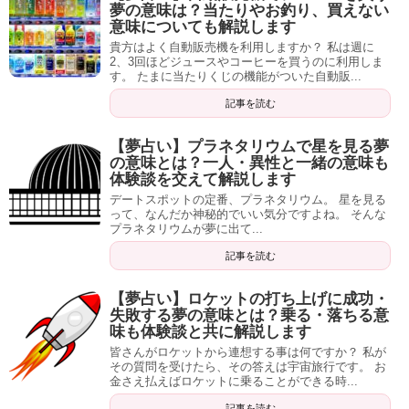
夢の意味は？当たりやお釣り、買えない
意味についても解説します
貴方はよく自動販売機を利用しますか？ 私は週に
2、3回ほどジュースやコーヒーを買うのに利用しま
す。 たまに当たりくじの機能がついた自動販...
記事を読む
【夢占い】プラネタリウムで星を見る夢
の意味とは？一人・異性と一緒の意味も
体験談を交えて解説します
デートスポットの定番、プラネタリウム。 星を見る
って、なんだか神秘的でいい気分ですよね。 そんな
プラネタリウムが夢に出て...
記事を読む
【夢占い】ロケットの打ち上げに成功・
失敗する夢の意味とは？乗る・落ちる意
味も体験談と共に解説します
皆さんがロケットから連想する事は何ですか？ 私が
その質問を受けたら、その答えは宇宙旅行です。 お
金さえ払えばロケットに乗ることができる時...
記事を読む