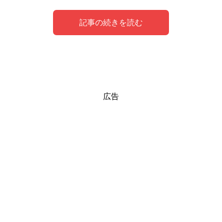
記事の続きを読む
魚
クジラ
夢のシンボルとしての海・異性・魚・サ
海でクジラと泳ぐ夢を見た体験談
広告
メ・クジラ
夢のシンボルとしての魚が意味するメッセージは
夢のシンボルとしてのクジラが意味するメッセージは
「飛躍」
「願
「運気の上昇」「疲弊」
い事の成就」「交友関係の広がり」
などがあります。
などがあります。
海
魚の状態と、あなたがその魚に対して持ったイメージを思
い出して見てください。
綺麗なクジラ、悠々と泳いでいるクジラは、普段あなたが
夢のシンボルとしての海が意味するメッセージは
「心身の
願ってやまないことの成就を予知しています。
調和」「今後の展望」「負担」
などがあります。
元気、綺麗、などの好印象な魚は、運気の上昇を表す予知
近いうちにあなたの努力が報われて、現実のものとなるで
海の状態から総合的に判断します。