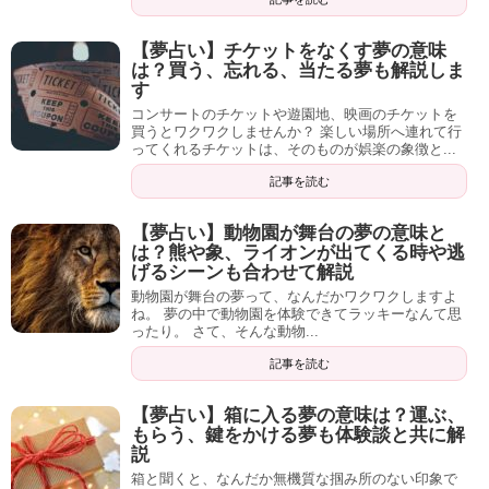
【夢占い】チケットをなくす夢の意味
は？買う、忘れる、当たる夢も解説しま
す
コンサートのチケットや遊園地、映画のチケットを
買うとワクワクしませんか？ 楽しい場所へ連れて行
ってくれるチケットは、そのものが娯楽の象徴と...
記事を読む
【夢占い】動物園が舞台の夢の意味と
は？熊や象、ライオンが出てくる時や逃
げるシーンも合わせて解説
動物園が舞台の夢って、なんだかワクワクしますよ
ね。 夢の中で動物園を体験できてラッキーなんて思
ったり。 さて、そんな動物...
記事を読む
【夢占い】箱に入る夢の意味は？運ぶ、
もらう、鍵をかける夢も体験談と共に解
説
箱と聞くと、なんだか無機質な掴み所のない印象で