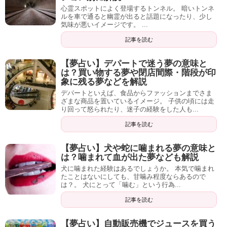
心霊スポットによく登場するトンネル。 暗いトンネ
ルを車で通ると幽霊が出ると話題になったり、少し
気味が悪いイメージです。 ...
記事を読む
【夢占い】デパートで迷う夢の意味と
は？買い物する夢や閉店間際・階段が印
象に残る夢などを解説
デパートといえば、食品からファッションまでさま
ざまな商品を置いているイメージ。 子供の頃には走
り回って怒られたり、迷子の経験をした人も...
記事を読む
【夢占い】犬や蛇に噛まれる夢の意味と
は？噛まれて血が出た夢なども解説
犬に噛まれた経験はあるでしょうか。 本気で噛まれ
たことはないにしても、甘噛み程度ならあるので
は？。 犬にとって「噛む」という行為...
記事を読む
【夢占い】自動販売機でジュースを買う