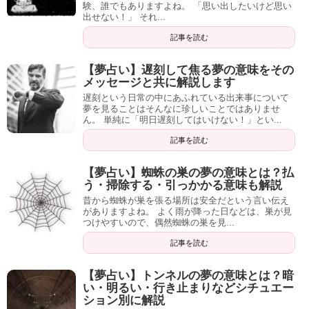
験、誰でもありますよね。 「思い出したいけど思い
出せない！」 それ...
記事を読む
【夢占い】遅刻して焦る夢の意味をその
メッセージと共に解説します
遅刻という日常の中にあふれている出来事について
夢を見ることはそんなに珍しいことではありませ
ん。 単純に「明日遅刻してはいけない！」とい...
記事を読む
【夢占い】蜘蛛の巣の夢の意味とは？払
う・掃除する・引っかかる意味も解説
昔から蜘蛛が巣を張る場所は安全だという言い伝え
がありますよね。 よく雨が降った日などは、巣が見
つけやすいので、偶然蜘蛛の巣を見...
記事を読む
【夢占い】トンネルの夢の意味とは？暗
い・明るい・行き止まりなどシチュエー
ション別に解説