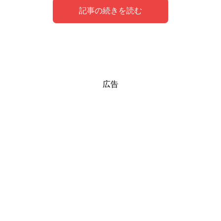
記事の続きを読む
① 新しいシェアハウスへの引っ越し
② 夢を通じての自己発見
シェアハウスの夢が示す心理状態
広告
新しいシェアハウスへの引っ越しの夢
夢を通じての自己発見
は、自分自身を深く理解する貴重な
は、人生で新しいス
タートを切る準備ができているか、新しい環境への期待と
機会です。
不安が混在している状態を表している可能性があります。
シェアハウスの夢は、自分自身や他人との関係性について
このような夢は、変化を求める心理や新たな挑戦への意欲
再考する機会を提供してくれます。
を反映しています。
夢の中での経験や感情は、日常生活では意識しない自分の
引っ越しは一つの節目であり、夢はその重要な転換期を象
側面を浮き彫りにすることがあります。
徴しているのかもしれません。
自己理解を深め、人間関係を豊かにするヒントが夢の中に
夢を通じて、自分自身の内面と向き合い、新しい自分への
隠されているかもしれません。
一歩を踏み出すきっかけになるかもしれません。