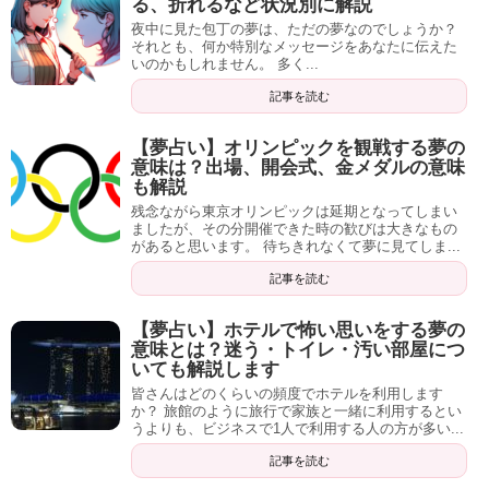
る、折れるなど状況別に解説
夜中に見た包丁の夢は、ただの夢なのでしょうか？
それとも、何か特別なメッセージをあなたに伝えた
いのかもしれません。 多く...
記事を読む
【夢占い】オリンピックを観戦する夢の
意味は？出場、開会式、金メダルの意味
も解説
残念ながら東京オリンピックは延期となってしまい
ましたが、その分開催できた時の歓びは大きなもの
があると思います。 待ちきれなくて夢に見てしま...
記事を読む
【夢占い】ホテルで怖い思いをする夢の
意味とは？迷う・トイレ・汚い部屋につ
いても解説します
皆さんはどのくらいの頻度でホテルを利用します
か？ 旅館のように旅行で家族と一緒に利用するとい
うよりも、ビジネスで1人で利用する人の方が多い...
記事を読む