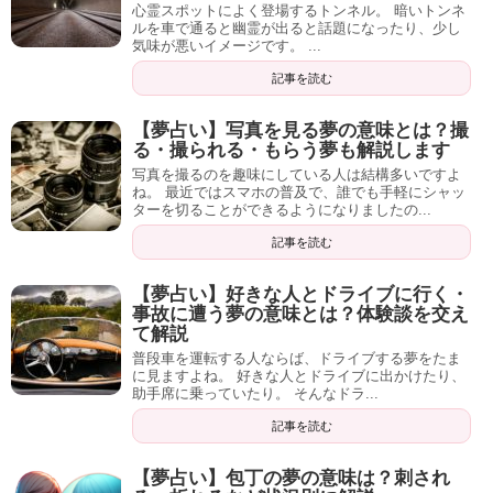
心霊スポットによく登場するトンネル。 暗いトンネ
ルを車で通ると幽霊が出ると話題になったり、少し
気味が悪いイメージです。 ...
記事を読む
【夢占い】写真を見る夢の意味とは？撮
る・撮られる・もらう夢も解説します
写真を撮るのを趣味にしている人は結構多いですよ
ね。 最近ではスマホの普及で、誰でも手軽にシャッ
ターを切ることができるようになりましたの...
記事を読む
【夢占い】好きな人とドライブに行く・
事故に遭う夢の意味とは？体験談を交え
て解説
普段車を運転する人ならば、ドライブする夢をたま
に見ますよね。 好きな人とドライブに出かけたり、
助手席に乗っていたり。 そんなドラ...
記事を読む
【夢占い】包丁の夢の意味は？刺され