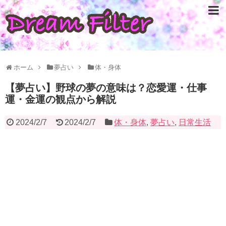
ホーム
夢占い
体・身体
【夢占い】野球の夢の意味は？恋愛運・仕事
運・金運の観点から解説
2024/2/7
2024/2/7
体・身体
,
夢占い
,
日常生活