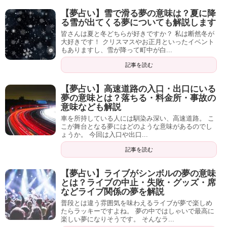
【夢占い】雪で滑る夢の意味は？夏に降
る雪が出てくる夢についても解説します
皆さんは夏と冬どちらが好きですか？ 私は断然冬が
大好きです！ クリスマスやお正月といったイベント
もありますし、雪が降って町中が白...
記事を読む
【夢占い】高速道路の入口・出口にいる
夢の意味とは？落ちる・料金所・事故の
意味なども解説
車を所持している人には馴染み深い、高速道路。 こ
こが舞台となる夢にはどのような意味があるのでし
ょうか。 今回は入口や出口...
記事を読む
【夢占い】ライブがシンボルの夢の意味
とは？ライブの中止・失敗・グッズ・席
などライブ関係の夢を解説
普段とは違う雰囲気を味わえるライブが夢で楽しめ
たらラッキーですよね。 夢の中ではしゃいで最高に
楽しい夢になりそうです。 そんなラ...