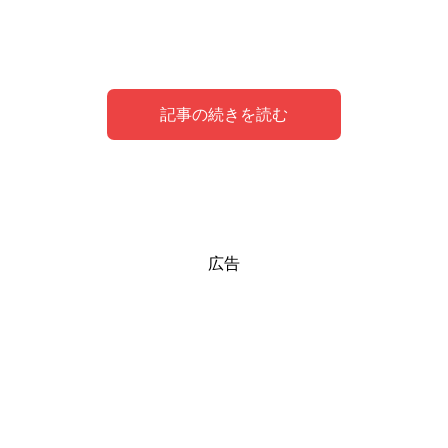
記事の続きを読む
③ ホームランの夢が意味する大きな成功への願
③ 野球観戦の夢が示す社交性と外向性
② 野球の試合に勝つ夢がもたらす自信と達成感
野球の夢が示す心理状態
野球の夢に込められた願望と目標
広告
望
野球観戦の夢は、あなたの社交性と外向性を反映していま
野球の試合に勝つ夢は、自信と達成感の象徴です。
夢でホームランを打つことは、現実生活での大きな成功へ
す。
この夢は、あなたが直面している挑戦や困難を乗り越え、
の強い願望を象徴しています。
特に、人々と一緒にスポーツイベントを楽しむ夢は、社会
目標を達成することができるという内なる信念を反映して
このような夢は、あなたが高い目標を持ち、その達成に向
的なつながりを求め、新しい人々との出会いにオープンで
います。
けて努力していることを示しているかもしれません。
あることを示しているかもしれません。
勝利は、あなたの努力が報われ、目指していた成果を手に
特に、夢の中でホームランを打つことができた場合、それ
このような夢は、あなたがコミュニティの一員として活動
入れたことを意味しています
。