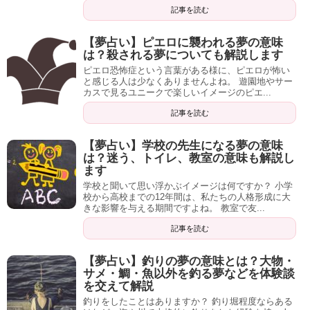
記事を読む
【夢占い】ピエロに襲われる夢の意味
は？殺される夢についても解説します
ピエロ恐怖症という言葉がある様に、ピエロが怖い
と感じる人は少なくありませんよね。 遊園地やサー
カスで見るユニークで楽しいイメージのピエ...
記事を読む
【夢占い】学校の先生になる夢の意味
は？迷う、トイレ、教室の意味も解説し
ます
学校と聞いて思い浮かぶイメージは何ですか？ 小学
校から高校までの12年間は、私たちの人格形成に大
きな影響を与える期間ですよね。 教室で友...
記事を読む
【夢占い】釣りの夢の意味とは？大物・
サメ・鯛・魚以外を釣る夢などを体験談
を交えて解説
釣りをしたことはありますか？ 釣り堀程度ならある