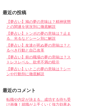
最近の投稿
【夢占い】鳩の夢の意味は？精神状態
との関連を状況別に徹底解説
【夢占い】トンボの夢の意味は？止ま
る、光るなどシーン別に解説
【夢占い】友達が死ぬ夢の意味は？と
るべき行動と自己改革
【夢占い】前の職場の夢の意味は？ス
トレスレベル、欲求不満の暗示
【夢占い】いとこの夢の意味は？シー
ンや行動別に徹底解説
最近のコメント
転職や内定が決まる、成功する待ち受
け画像！就職が上手くいく強力効果あ