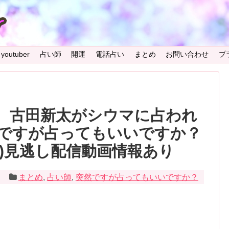
youtuber
占い師
開運
電話占い
まとめ
お問い合わせ
プ
、古田新太がシウマに占われ
ですが占ってもいいですか？
放送)見逃し配信動画情報あり
2
まとめ
,
占い師
,
突然ですが占ってもいいですか？