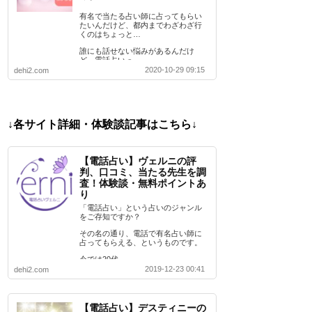
有名で当たる占い師に占ってもらい
たいんだけど、都内までわざわざ行
くのはちょっと…
誰にも話せない悩みがあるんだけ
ど、電話占いっ…
2020-10-29 09:15
dehi2.com
↓各サイト詳細・体験談記事はこちら↓
【電話占い】ヴェルニの評
判、口コミ、当たる先生を調
査！体験談・無料ポイントあ
り
「電話占い」という占いのジャンル
をご存知ですか？
その名の通り、電話で有名占い師に
占ってもらえる、というものです。
今では20代…
2019-12-23 00:41
dehi2.com
【電話占い】デスティニーの