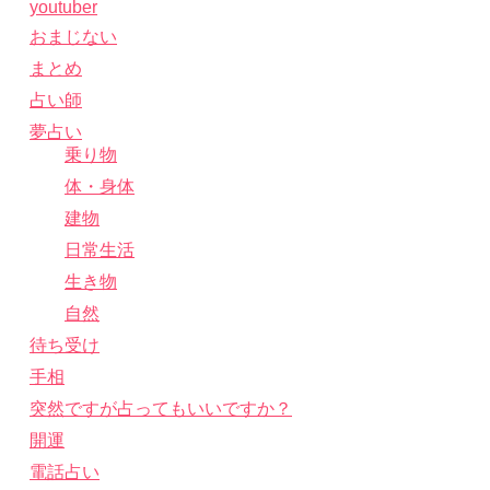
youtuber
おまじない
まとめ
占い師
夢占い
乗り物
体・身体
建物
日常生活
生き物
自然
待ち受け
手相
突然ですが占ってもいいですか？
開運
電話占い