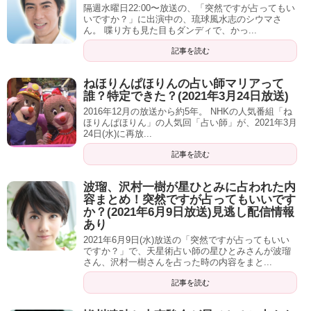
隔週水曜日22:00〜放送の、「突然ですが占ってもい
一つ下。もしくは一つ上。
いですか？」に出演中の、琉球風水志のシウマさ
ん。 喋り方も見た目もダンディで、かっ...
ミッツ「あ、そうですか！分かりました」
記事を読む
峯岸さんだと・・・。
ねほりんぱほりんの占い師マリアって
誰？特定できた？(2021年3月24日放送)
2016年12月の放送から約5年。 NHKの人気番組「ね
タレント 峯岸みなみ28歳 性格・性質 携帯
ほりんぱほりん」の人気回「占い師」が、2021年3月
24日(水)に再放...
番号下4桁合計24
記事を読む
峯岸さんの携帯下4桁合計『24』。これスゴくいい数字なん
波瑠、沢村一樹が星ひとみに占われた内
容まとめ！突然ですが占ってもいいです
ですよ。『無から有を生む』って色んなものを全部吸収す
か？(2021年6月9日放送)見逃し配信情報
る、キャッチすることができる。全てを掴むことができる
あり
っていうくらいスゴくいい数字なんですよ。
2021年6月9日(水)放送の「突然ですが占ってもいい
ですか？」で、天星術占い師の星ひとみさんが波瑠
さん、沢村一樹さんを占った時の内容をまと...
峯岸「嬉しい」
記事を読む
ミッツ「AKBの一期生だし。中学生の頃でしょ？」