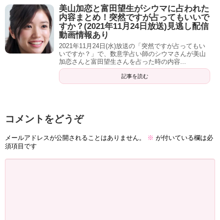
『一番の変わり目』ではないですけど、苦しかったのは
美山加恋と富田望生がシウマに占われた
20(歳)21(歳)の時なんですよ。体調不良と運気が下がる、落
内容まとめ！突然ですが占ってもいいで
すか？(2021年11月24日放送)見逃し配信
ちるっていう時なんで。
動画情報あり
2021年11月24日(水)放送の「突然ですが占ってもい
峯岸「2013年から確かにそこの3年ぐらいはもう最悪でし
いですか？」で、数意学占い師のシウマさんが美山
加恋さんと富田望生さんを占った時の内容...
た。19(歳)くらいでちょっとまぁみなさんご存知の『大きい
事』がありまして、そこから結構生活とかがスゴい荒れ
記事を読む
て。『太っちゃうし』『仕事ないし』で。結構ミッツさん
の家に集まって・・・」
コメントをどうぞ
ミッツ「あ、そうだね」
メールアドレスが公開されることはありません。
※
が付いている欄は必
峯岸「なんかお話ししてくれたりとか、お酒増えて」
須項目です
ミッツ「そう、もう20歳になってからの酒量はスゴかっ
た」
峯岸「腎臓で入院しました。でもお酒を覚えさせたのミッ
ツさんですからね、私に覚えさせたのは」