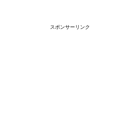
峯岸「『24』です」
ミッツ「え〜と下4桁は・・・えー・・・『16』」
スポンサーリンク
峯岸「紙とペンありますか？」
タレント ミッツ・マングローブ46歳 性格・
性質 携帯番号下4桁合計
16
足した合計数字『16』スゴく良い数字なんです。
ミッツ「おお〜」
『男気がある』『義理人情に厚い』『正義感が強い』。権
力を持った『おじさんの気質』っていうところの特徴を持
ってます。