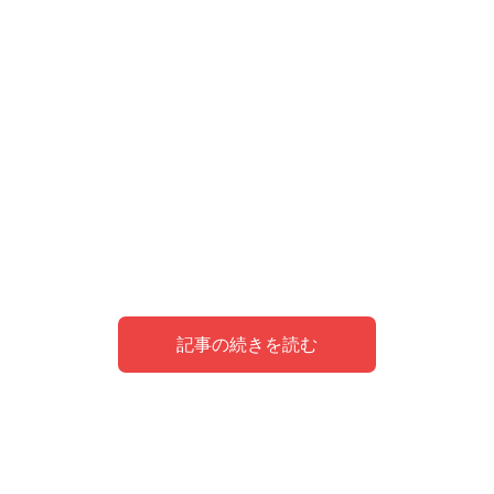
記事の続きを読む
峯岸みなみとミッツ・マングローブがシウマに