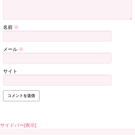
ミッツ「20歳の誕生日に『はいっこれ飲め』って。そこで
初めてお酒を飲んで。そこからでもね、飲むとね脱ぐんで
すよ」
名前
※
峯岸「何！？」
メール
※
ミッツ「靴をね」
峯岸「靴をね！びっくりした〜」
サイト
『峯岸みなみ』っていう名前のの画数の中で『19』ってい
う数字。この『19』っていう数字自体が『酒』と『異性の
トラブル』に巻き込まれやすいっていうのがついてるんで
すよ。
ミッツ「それはなんかもう見てれば分かるじゃないです
か」
サイドバー[表示]