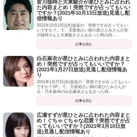
皆川猿時と大東駿介が星ひとみに占われ
た内容まとめ！突然ですが占ってもいい
峯岸「はい。『13歳』」
ですか？(2021年10月13日放送)見逃し配
信情報あり
ミッツ「13歳、中1ですよ。その時に入って本当それこそ
2021年10月13日(水)放送の「突然ですが占ってもい
『無』から『有』になったよね」
いですか？」で、天星術占い師の星ひとみさんが皆
川猿時さんと大東駿介さんを占った時の内...
13(歳)14(歳)で『大きく変わる』とか『変化する』っていう
記事を読む
特徴が。そこからもう・・・『可愛いくなるために』『カ
白石麻衣が星ひとみに占われた内容まと
ッコ良くなるために』『どうすればいいか』っていう試行
め！突然ですが占ってもいいですか？
錯誤でとにかく走っているっていう。
(2021年1月27日放送)見逃し配信情報あ
り
峯岸「どこが間違ってますか？ちょっと・・・(人生)振り返
2021年1月27日(水)放送の「突然ですが占ってもいい
ですか？SP」で、天星術占い師の星ひとみさんが
ると。『可愛いくなろう』『カッコ良くなろう』って13歳
元・乃木坂46の白石麻衣さんを占った時...
から突っ走って着地ここだったら、やっぱりどこかで間違
記事を読む
ってません？」
広瀬すずが星ひとみに占われた内容まと
ミッツ「いや『可愛いくなる』『カッコ良くなる』だった
め！ぐちゃぐちゃな恋愛？突然ですが占
ってもいいですか？(2021年3月10日放
らあなたデビューの頃から比べたら一番変化率高いわよ。
送)見逃し配信情報あり
グループの中では」