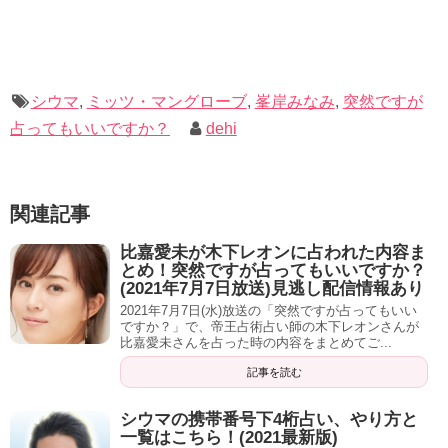
は！！」
峯岸「マネージャーさん見つけてあげてください！お願い
します！」
シウマ
,
ミッツ・マングローブ
,
峯岸みなみ
,
突然ですが
出会えますけどね。そろそろ。
占ってもいいですか？
dehi
ミッツ「そうですか！」
関連記事
同い歳は基本避けた方が良くて。
比嘉愛未が木下レオンに占われた内容ま
ミッツ「辞めたマネージャー『同い歳』でした」
とめ！突然ですが占ってもいいですか？
(2021年7月7日放送)見逃し配信情報あり
同い歳はいつか歪みが出るんですよ。
2021年7月7日(水)放送の「突然ですが占ってもいい
ですか？」で、帝王占術占い師の木下レオンさんが
ミッツ「ふふっ」
比嘉愛未さんを占った時の内容をまとめてご...
記事を読む
(歳が)一つ下とかスゴい相性いいんですよ。
シウマの携帯番号下4桁占い、やり方と
ミッツ「一つ下！？」
一覧はこちら！(2021最新版)