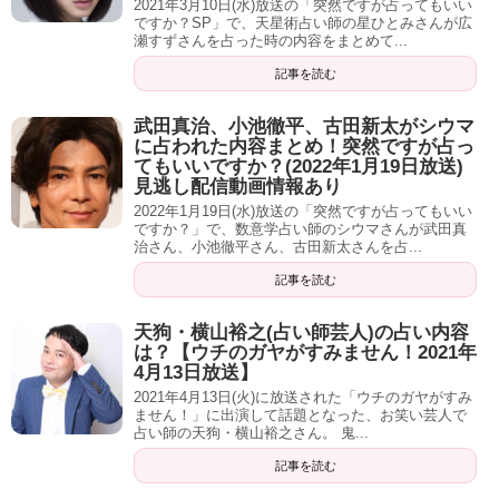
2021年3月10日(水)放送の「突然ですが占ってもいい
ですか？SP」で、天星術占い師の星ひとみさんが広
峯岸「本当ですか？じゃあ大丈夫ですか？」
瀬すずさんを占った時の内容をまとめて...
記事を読む
ミッツ「シウマさんも見てきたでしょ？ずっと。AKB」
武田真治、小池徹平、古田新太がシウマ
AKBそんなに興味・・・。
に占われた内容まとめ！突然ですが占っ
てもいいですか？(2022年1月19日放送)
ミッツ「AKB興味・・・」
見逃し配信動画情報あり
2022年1月19日(水)放送の「突然ですが占ってもいい
ですか？」で、数意学占い師のシウマさんが武田真
峯岸「知らなそうですもん」
治さん、小池徹平さん、古田新太さんを占...
野球部で野球のことばっかりずっと見てたんで。
記事を読む
ミッツ「あっ！そうなんだ！野球部ポイント高いわ」
天狗・横山裕之(占い師芸人)の占い内容
は？【ウチのガヤがすみません！2021年
4月13日放送】
あははは！
2021年4月13日(火)に放送された「ウチのガヤがすみ
ません！」に出演して話題となった、お笑い芸人で
峯岸「今いい！私の話して！！今野球部の話いらないで
占い師の天狗・横山裕之さん。 鬼...
す！！」
記事を読む