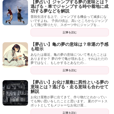
【夢占い】ジャンプする夢の意味とは？
逃げる・車でジャンプする時や着地に成
功する夢などを解説
普段生活する上で、ジャンプする機会って滅多にな
いですよね。 子供の頃は、高いところからジャンプ
して飛び降りたり、スポーツ中にジャンプを...
記事を読む
【夢占い】亀の夢の意味は？幸運の予感
も暗示
あなたは最近、亀の夢の意味について考えたことは
ありますか？ 夢の中で亀が現れると、それはただの
夢ではなく、もしかするとあなたの...
記事を読む
【夢占い】お化け屋敷に異性といる夢の
意味とは？逃げる・走る意味も合わせて
解説
お化け屋敷が夢に出てきて、作り物だとわかってい
ても怖い思いをしたことと思います。 夏のデートス
ポットとしてもメジャーなお化け屋...
記事を読む