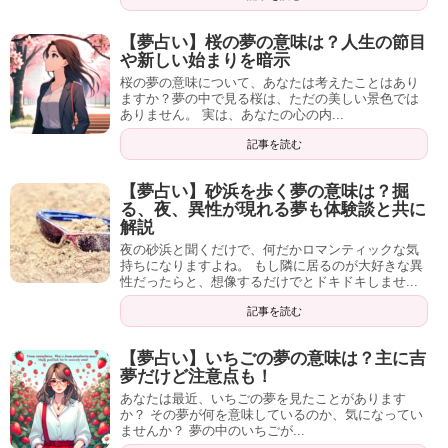
【夢占い】桜の夢の意味は？人生の節目
や新しい始まりを暗示
桜の夢の意味について、あなたは考えたことはあり
ますか？夢の中で見る桜は、ただの美しい景色では
ありません。 実は、あなたの心の内...
記事を読む
【夢占い】砂浜を歩く夢の意味は？掘
る、夜、異性が現れる夢も体験談と共に
解説
夜の砂浜と聞くだけで、何だかロマンティックな気
持ちになりますよね。 もし隣に居るのが大好きな異
性だったらと、想像するだけでとドキドキしませ...
記事を読む
【夢占い】いちごの夢の意味は？主に吉
夢だけど注意点も！
あなたは最近、いちごの夢を見たことがあります
か？ その夢が何を意味しているのか、気になってい
ませんか？ 夢の中のいちごが...