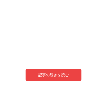
記事の続きを読む
夢のシンボルとしての体育館
体育館を走る夢
体育館でバドミントンをしていた夢