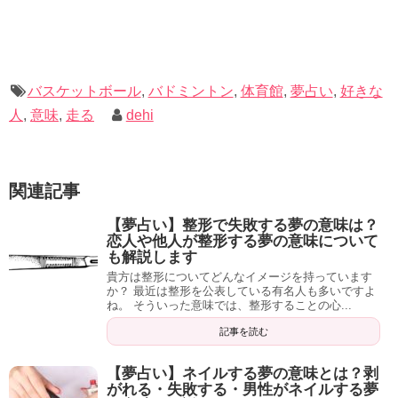
照れ臭いながらも、夢から勇気をもらった男の子は女の子
へついに想いを伝えます。
バスケットボール
,
バドミントン
,
体育館
,
夢占い
,
好きな
その結果をお話するのは野暮ですが、男の子はそれ以来、
人
,
意味
,
走る
dehi
今でもたまに女の子と楽しくバドミントンをする夢を見る
そうです。
関連記事
最後に
【夢占い】整形で失敗する夢の意味は？
恋人や他人が整形する夢の意味について
も解説します
体育館は、誰しもが訪れたことのある場所です。
貴方は整形についてどんなイメージを持っています
か？ 最近は整形を公表している有名人も多いですよ
それは思春期という人生で最も多感な時期に、です。
ね。 そういった意味では、整形することの心...
記事を読む
【夢占い】ネイルする夢の意味とは？剥
思春期に経験した出来事は、その後の人生やあなた自身の
がれる・失敗する・男性がネイルする夢