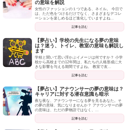
の意味を解説
人格を形成する重要なファクターになります。
女性のファッションの１つである、ネイル。 今日で
は、ただ色をつけるだけでなく、さまざまなデコレ
そう言った意味で、思春期に感じたような感情が夢の中で
ーションを楽しめるほど進化していますよね...
も現れていたなら、あなた自身のある意味芯に近い部分が
記事を読む
表現されていると言えるでしょう。
【夢占い】学校の先生になる夢の意味
もしかしたら、今回の夢は、何か非常に大事なことをあな
は？迷う、トイレ、教室の意味も解説し
ます
たに伝えようとしているのかもしれませんね。
学校と聞いて思い浮かぶイメージは何ですか？ 小学
校から高校までの12年間は、私たちの人格形成に大
きな影響を与える期間ですよね。 教室で友...
記事を読む
夢があなたに伝えてくれるメッセージを見逃さないように
しましょう。
【夢占い】アナウンサーの夢の意味は？
キャリアに対する潜在意識も暗示
最後までご覧いただき、ありがとうございました。
夜な夜な、アナウンサーになる夢を見るあなた。そ
の夢の意味、気になりませんか？ アナウンサーの夢
【夢占い】砂漠でオアシスを見つける夢の意味は？夜、走る、滑る夢も解説します
関連記事
の意味は、ただの夢物語ではなく、...
【夢占い】映画館の夢が持つ意味とは？一人映画や好きな人との映画鑑賞などシチュエーション別に解説します
関連記事
記事を読む