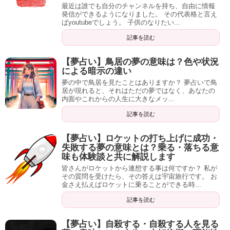
最近は誰でも自分のチャンネルを持ち、自由に情報
発信ができるようになりました。 その代表格と言え
ばyoutubeでしょう。 子供のなりたい...
記事を読む
【夢占い】鳥居の夢の意味は？色や状況
による暗示の違い
夢の中で鳥居を見たことはありますか？ 夢占いで鳥
居が現れると、それはただの夢ではなく、あなたの
内面やこれからの人生に大きなメッ...
記事を読む
【夢占い】ロケットの打ち上げに成功・
失敗する夢の意味とは？乗る・落ちる意
味も体験談と共に解説します
皆さんがロケットから連想する事は何ですか？ 私が
その質問を受けたら、その答えは宇宙旅行です。 お
金さえ払えばロケットに乗ることができる時...
記事を読む
【夢占い】自殺する・自殺する人を見る