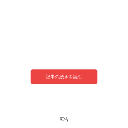
記事の続きを読む
青汁の夢が暗示する心理状態
青汁の夢と日常生活の関連性
青汁の夢から読み解く未来予測
青汁の夢を見た後の心がけと対処法
青汁の夢を深く理解するためのヒント
広告