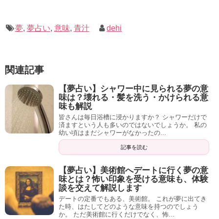
夢
,
夢占い
,
意味
,
青汁
dehi
関連記事
【夢占い】シャワー中に見られる夢の意
味は？壊れる・髪を洗う・かけられる意
味も解説
皆さんは毎日浴槽に浸かりますか？ シャワーだけで
済ますという人も多いのではないでしょうか。 私の
幼い頃はまだシャワーがなかったの...
記事を読む
【夢占い】美術館へデートに行く夢の意
味とは？怖い印象を受ける意味も、体験
談を交えて解説します
デートの定番でもある、美術館。 これが夢に出てき
た時、はたしてどのような意味を持つのでしょう
か。 ただ美術館に行くだけでなく、怖...