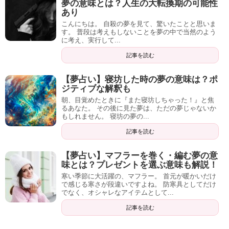
夢の意味とは？人生の大転換期の可能性
あり
こんにちは。 自殺の夢を見て、驚いたことと思いま
す。 普段は考えもしないことを夢の中で当然のよう
に考え、実行して...
記事を読む
【夢占い】寝坊した時の夢の意味は？ポ
ジティブな解釈も
朝、目覚めたときに『また寝坊しちゃった！』と焦
るあなた。 その後に見た夢は、ただの夢じゃないか
もしれません。 寝坊の夢の...
記事を読む
【夢占い】マフラーを巻く・編む夢の意
味とは？プレゼントを選ぶ意味も解説！
寒い季節に大活躍の、マフラー。 首元が暖かいだけ
で感じる寒さが段違いですよね。 防寒具としてだけ
でなく、オシャレなアイテムとして...
記事を読む