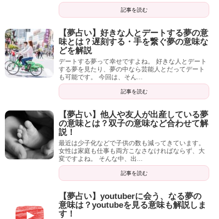
記事を読む
【夢占い】好きな人とデートする夢の意
味とは？遅刻する・手を繋ぐ夢の意味な
どを解説
デートする夢って幸せですよね。 好きな人とデート
する夢を見たり、夢の中なら芸能人とだってデート
も可能です。 今回は、そん...
記事を読む
【夢占い】他人や友人が出産している夢
の意味とは？双子の意味など合わせて解
説！
最近は少子化などで子供の数も減ってきています。
女性は家庭も仕事も両方こなさなければならず、大
変ですよね。 そんな中、出...
記事を読む
【夢占い】youtuberに会う、なる夢の
意味は？youtubeを見る意味も解説しま
す！