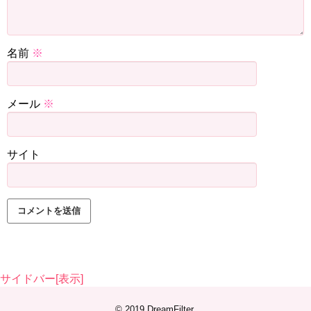
【夢占い】自転車で二人乗りしている夢の意味とは？知らない人・好きな人との意味も解説
関連記事
名前
※
【夢占い】 自分と他人が笑う夢を見たら？人形や神様が笑う意味も解説！
関連記事
メール
※
サイト
サイドバー[表示]
© 2019
DreamFilter
.