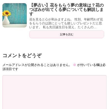
【夢占い】花をもらう夢の意味は？花の
つぼみが出てくる夢についても解説しま
す
もし電話にも抵抗がある方は、ご検討いただけますと
花を見ると心が和みますよね。 性別、年齢問わず花
幸いです。
をもらうのは誰にとっても嬉しいプレゼントだと思
います。 私も先日誕生日を迎え、たくさんの...
メール占いの詳細・受付はこちらから！
記事を読む
（「ココナラ」というサイトに飛びます）
コメントをどうぞ
メールアドレスが公開されることはありません。
※
が付いている欄は必
須項目です
さらに、ココナラでは定期的に
「300円分無料クーポ
ン」
が登録しているメールアドレスに届きます。
これを利用すればさらにお得にご利用いただけます
よ！