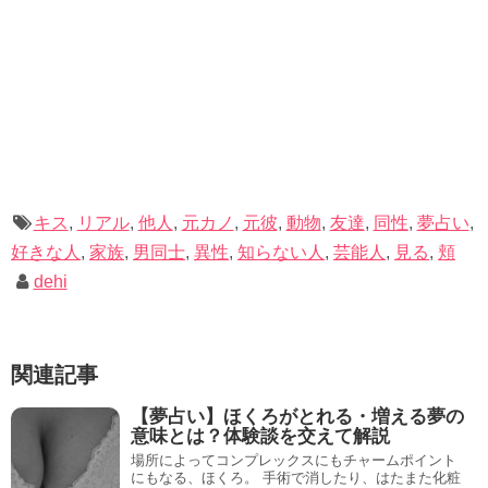
ってもらう、というものです。
created by
Rinker
夢で見た男女のキスがあまりにも爽やかで、優しい気持ち
Amazon
楽天市場
になれたことが、日常にも溢れ出したのかもしれません
これなら日本のどこにいても利用できますよね。
ね。
外出自粛中の今、非常に人気が出てきている占いの形態で
す。
キス
,
リアル
,
他人
,
元カノ
,
元彼
,
動物
,
友達
,
同性
,
夢占い
,
記事の続きを読む
記事の続きを読む
さらに、いつまでの特典かはわかりませんが、お得な無料
好きな人
,
家族
,
男同士
,
異性
,
知らない人
,
芸能人
,
見る
,
頬
通話もあります！
dehi
お金がかかるのはちょっと…と思っていても、今だけなら
お試し可能です。
関連記事
特典付き無料会員登録はこちらのボタンから！
【夢占い】ほくろがとれる・増える夢の
意味とは？体験談を交えて解説
場所によってコンプレックスにもチャームポイント
にもなる、ほくろ。 手術で消したり、はたまた化粧