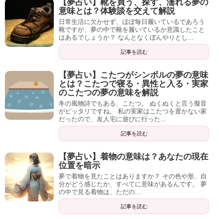
【夢占い】靴を買う、探す、濡れる夢の
「少しでもこのサービスが広まったら良いな」
意味とは？体験談を交えて解説
日常生活に欠かせず、ほぼ毎日履いているであろう
という考えのもと、当サイト管理人の「でひ」は、期
靴ですが、夢の中で靴を履いているか意識したこと
間限定で
500円
での
夢占い個人鑑定
を受け付けていま
はあるでしょうか？ なんとなくぼんやりとし...
す。
記事を読む
【夢占い】こたつがシンボルの夢の意味
とは？こたつで寝る・異性と入る・実家
あなたが見た夢の内容から、以下２点をお伝えしま
のこたつの夢の意味を解説
冬の風物詩でもある、こたつ。 ぬくぬくと言う擬音
す。
がピッタリですね。 私の実家はこたつを置かない家
だったので、友人宅に遊びに行った...
①現状（客観的なもの、無意識・意識にかかわらず陥
記事を読む
っている状態）
【夢占い】着物の意味は？あなたの現在
②これから進むべき道（選択肢のあるものならどちら
位置を暗示
を選ぶべきか、手がかりがない場合は方針、など）
夢で着物を見たことはありますか？ その色や形、自
分がどう感じたか、すべてに意味があるんです。 夢
の中で見る着物は、ただの...
こちらのヒヤリングに回答いただくメール占いという
記事を読む
形態で、テキストのやりとりだけで完結します。