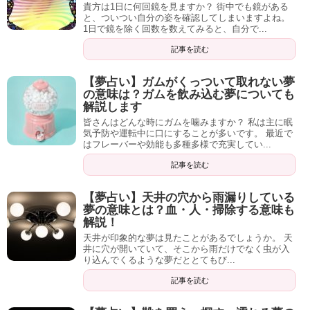
貴方は1日に何回鏡を見ますか？ 街中でも鏡がある
と、ついつい自分の姿を確認してしまいますよね。
1日で鏡を除く回数を数えてみると、自分で...
記事を読む
【夢占い】ガムがくっついて取れない夢
それでも電話占いって、考えがまとまらなかったりし
の意味は？ガムを飲み込む夢についても
解説します
て、結局時間をたくさん使ってしまうんじゃないかっ
皆さんはどんな時にガムを噛みますか？ 私は主に眠
て心配があったりしますよね…？
気予防や運転中に口にすることが多いです。 最近で
はフレーバーや効能も多種多様で充実してい...
テキストメールなら整理して落ち着いてやりとりでき
記事を読む
るので、その心配もありませんが、安くても2000円〜
が相場。
【夢占い】天井の穴から雨漏りしている
夢の意味とは？血・人・掃除する意味も
解説！
天井が印象的な夢は見たことがあるでしょうか。 天
井に穴が開いていて、そこから雨だけでなく虫が入
電話ですら気軽に話せない人がいる。
り込んでくるような夢だととてもび...
記事を読む
でも悩んでいる人がいるんだ！というこの現状から、