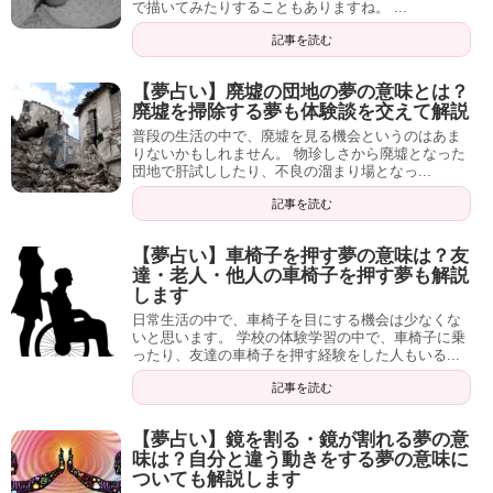
で描いてみたりすることもありますね。 ...
記事を読む
１６年以上も続く老舗の電話占いサイト「
ヴェルニ
」を以
下で紹介しています。
【夢占い】廃墟の団地の夢の意味とは？
廃墟を掃除する夢も体験談を交えて解説
キスの夢を見たことと、現在のあなたの状況や悩みを伝え
普段の生活の中で、廃墟を見る機会というのはあま
ることで、きっとその出口を教えてくれますよ。
りないかもしれません。 物珍しさから廃墟となった
団地で肝試ししたり、不良の溜まり場となっ...
私も転職で悩んでいたのですが、その際に相談した実体験
記事を読む
も記載していますので、是非！
【夢占い】車椅子を押す夢の意味は？友
↓紹介記事はこちら
達・老人・他人の車椅子を押す夢も解説
します
日常生活の中で、車椅子を目にする機会は少なくな
【電話占い】ヴェルニの評判、口コミ、当た
いと思います。 学校の体験学習の中で、車椅子に乗
ったり、友達の車椅子を押す経験をした人もいる...
る先生を調査！体験談・無料ポイントあり
「電話占い」という占いのジャンルをご存知ですか？ その
記事を読む
名の通り、電話で有名占い師に占ってもらえる、というも
のです。 今では20代...
【夢占い】鏡を割る・鏡が割れる夢の意
2019-12-23 00:41
dehi2.com
味は？自分と違う動きをする夢の意味に
ついても解説します