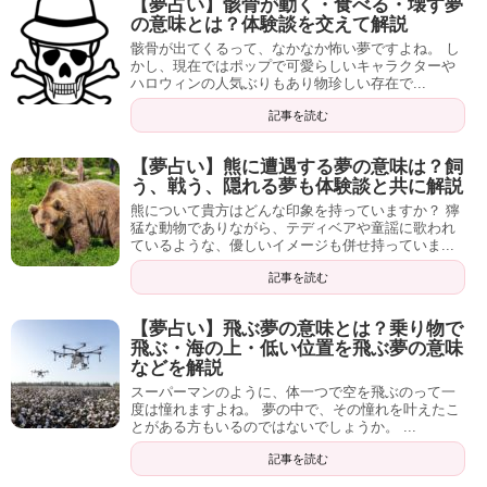
【夢占い】骸骨が動く・食べる・壊す夢
の意味とは？体験談を交えて解説
骸骨が出てくるって、なかなか怖い夢ですよね。 し
かし、現在ではポップで可愛らしいキャラクターや
ハロウィンの人気ぶりもあり物珍しい存在で...
記事を読む
【夢占い】熊に遭遇する夢の意味は？飼
う、戦う、隠れる夢も体験談と共に解説
熊について貴方はどんな印象を持っていますか？ 獰
猛な動物でありながら、テディベアや童謡に歌われ
ているような、優しいイメージも併せ持っていま...
記事を読む
【夢占い】飛ぶ夢の意味とは？乗り物で
飛ぶ・海の上・低い位置を飛ぶ夢の意味
などを解説
スーパーマンのように、体一つで空を飛ぶのって一
度は憧れますよね。 夢の中で、その憧れを叶えたこ
とがある方もいるのではないでしょうか。 ...
記事を読む