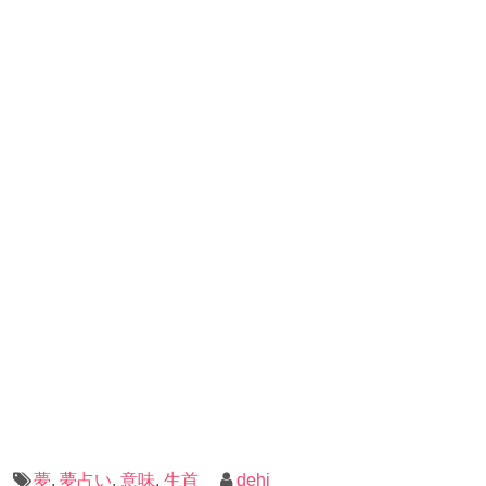
夢
,
夢占い
,
意味
,
生首
dehi