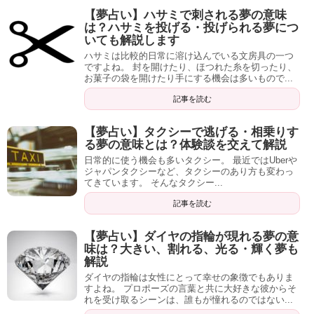
【夢占い】ハサミで刺される夢の意味
は？ハサミを投げる・投げられる夢につ
いても解説します
ハサミは比較的日常に溶け込んでいる文房具の一つ
ですよね。 封を開けたり、ほつれた糸を切ったり、
お菓子の袋を開けたり手にする機会は多いもので...
記事を読む
【夢占い】タクシーで逃げる・相乗りす
る夢の意味とは？体験談を交えて解説
日常的に使う機会も多いタクシー。 最近ではUberや
ジャパンタクシーなど、タクシーのあり方も変わっ
てきています。 そんなタクシー...
記事を読む
【夢占い】ダイヤの指輪が現れる夢の意
味は？大きい、割れる、光る・輝く夢も
解説
ダイヤの指輪は女性にとって幸せの象徴でもありま
すよね。 プロポーズの言葉と共に大好きな彼からそ
れを受け取るシーンは、誰もが憧れるのではない...