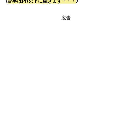
《
記事はPRの下に続きます・・・
》
広告