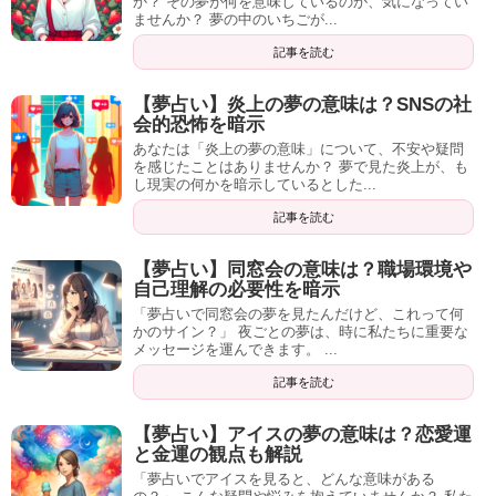
か？ その夢が何を意味しているのか、気になってい
ませんか？ 夢の中のいちごが...
記事を読む
綺麗なかわいい猫が死ぬ場合、人間関係や金銭面での良い
【夢占い】炎上の夢の意味は？SNSの社
チャンスを逃してしまうことを暗示します。
会的恐怖を暗示
あなたは「炎上の夢の意味」について、不安や疑問
合コンのお誘いにダブルブッキングしてしまったり、買い
を感じたことはありませんか？ 夢で見た炎上が、も
し現実の何かを暗示しているとした...
損ねた株が高騰したりするかもしれません。
記事を読む
残念ですが、もともとなかったものですから、今回は割り
【夢占い】同窓会の意味は？職場環境や
切って諦めて、次のチャンスは逃さないよう前向きに考え
自己理解の必要性を暗示
ましょう。
「夢占いで同窓会の夢を見たんだけど、これって何
かのサイン？」 夜ごとの夢は、時に私たちに重要な
メッセージを運んできます。 ...
記事を読む
チャンスは香りに寄ってくる、とも言います。
【夢占い】アイスの夢の意味は？恋愛運
香水をつけて運気アップを試みてみてはいかがでしょう
と金運の観点も解説
か。
「夢占いでアイスを見ると、どんな意味がある