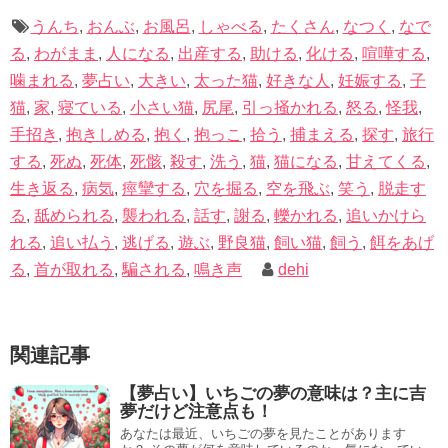
あの人いつも良くしてくれるな～なんて人はいませんか？
していることがあります。
うんち
,
おんぶ
,
お風呂
,
しゃべる
,
たくさん
,
なつく
,
なで
そんなあなたのために尽くしてくれる、決して裏切っては
かといって運命的に決まってしまっている訳ではなく、あ
る
,
わがまま
,
人になる
,
出産する
,
助ける
,
化ける
,
喧嘩する
,
ならない素晴らしい人の存在も暗示しています。
えて夢を通してあなたに警告してくれている場合がほとん
噛まれる
,
夢占い
,
大きい
,
太った猫
,
好きな人
,
妊娠する
,
子
どです。
猫
,
家
,
寝ている
,
小さい猫
,
尻尾
,
引っ掻かれる
,
怒る
,
怪我
,
手招き
,
抱きしめる
,
抱く
,
抱っこ
,
拾う
,
捕まえる
,
探す
,
旅行
その意味をしっかりと汲み取り、現実に反映できるように
ただ、汚れた猫が死ぬことなく夢に居続けた場合、やはり
する
,
死ぬ
,
死体
,
死骸
,
殺す
,
洗う
,
猫
,
猫になる
,
甘えてくる
,
すれば、きっと素敵な日々を過ごすことができますよ。
大きな災難は現れます。
生き返る
,
病気
,
痙攣する
,
穴を掘る
,
空を飛ぶ
,
笑う
,
脱走す
る
,
舐められる
,
襲われる
,
話す
,
謝る
,
轢かれる
,
追いかけら
無意識の場合は仕方ありませんが、何か心当たりがあるの
れる
,
追い払う
,
逃げる
,
遊ぶ
,
野良猫
,
飼い猫
,
飼う
,
餌をあげ
であれば、芽を摘むよう努力をしましょう。
夢があなたに伝えてくれるメッセージを見逃さないように
る
,
首が取れる
,
騙される
,
鳴き声
dehi
しましょう。
例えば意識していない身体の不具合があるかもしれませ
ん。
最後までご覧いただき、ありがとうございました。
関連記事
人間ドックや健康診断など、最近やってないな～と思うの
【夢占い】犬の夢の意味21選！怪我をする、ペットや血を流す意味も解説！
関連記事
【夢占い】いちごの夢の意味は？主に吉
であれば、これを機に是非病院に行ってみてください。
【夢占い】赤ちゃんの夢38選！泣く、笑う、双子の意味など解説！
関連記事
夢だけど注意点も！
あなたは最近、いちごの夢を見たことがあります
夢が強い警告を出してくれています。