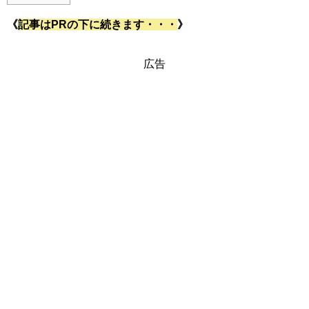
《
記事はPRの下に続きます・・・
》
広告