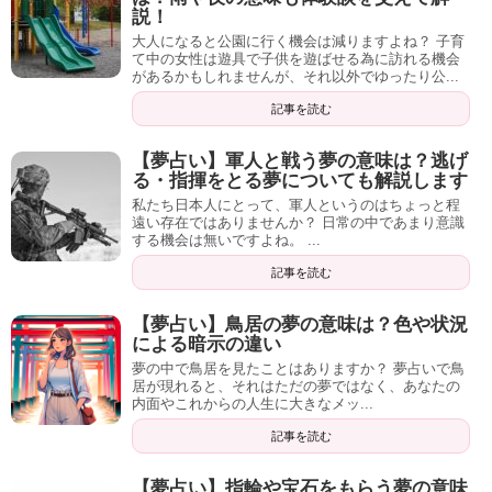
説！
大人になると公園に行く機会は減りますよね？ 子育
て中の女性は遊具で子供を遊ばせる為に訪れる機会
があるかもしれませんが、それ以外でゆったり公...
記事を読む
【夢占い】軍人と戦う夢の意味は？逃げ
る・指揮をとる夢についても解説します
私たち日本人にとって、軍人というのはちょっと程
遠い存在ではありませんか？ 日常の中であまり意識
する機会は無いですよね。 ...
記事を読む
【夢占い】鳥居の夢の意味は？色や状況
による暗示の違い
夢の中で鳥居を見たことはありますか？ 夢占いで鳥
居が現れると、それはただの夢ではなく、あなたの
内面やこれからの人生に大きなメッ...
記事を読む
【夢占い】指輪や宝石をもらう夢の意味