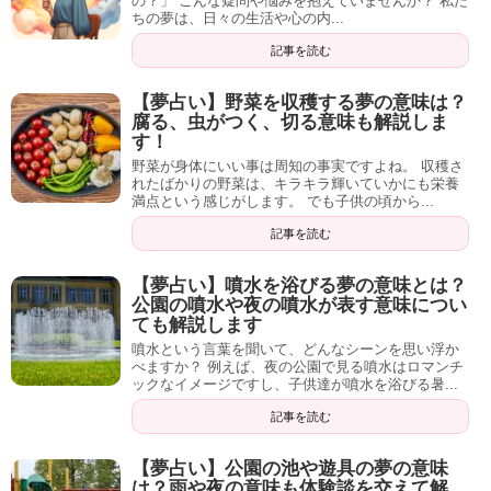
の？」 こんな疑問や悩みを抱えていませんか？ 私た
ちの夢は、日々の生活や心の内...
記事を読む
シャネル CHANEL チャンスオ
ータンドゥル EDT 50ml
【夢占い】野菜を収穫する夢の意味は？
腐る、虫がつく、切る意味も解説しま
Amazon
楽天市場
す！
野菜が身体にいい事は周知の事実ですよね。 収穫さ
れたばかりの野菜は、キラキラ輝いていかにも栄養
満点という感じがします。 でも子供の頃から...
記事を読む
【夢占い】噴水を浴びる夢の意味とは？
記事の続きを読む
公園の噴水や夜の噴水が表す意味につい
ても解説します
噴水という言葉を聞いて、どんなシーンを思い浮か
べますか？ 例えば、夜の公園で見る噴水はロマンチ
ックなイメージですし、子供達が噴水を浴びる暑...
記事を読む
【夢占い】公園の池や遊具の夢の意味
は？雨や夜の意味も体験談を交えて解