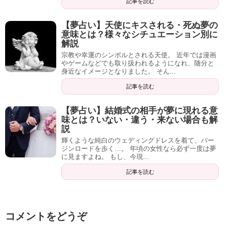
記事を読む
【夢占い】天使にキスされる・死ぬ夢の
意味とは？様々なシチュエーション別に
解説
宗教や幸運のシンボルとされる天使。 近年では漫画
やゲームなどでも取り扱われるようになれ、随分と
身近なイメージとなりました。 そん...
記事を読む
【夢占い】結婚式の相手が夢に現れる意
味とは？いない・違う・来ない場合も解
説
輝くような純白のウェディングドレスを着て、バー
ジンロードを歩く…。 年頃の女性なら必ず一度は夢
に見ますよね。 もし、今現...
記事を読む
コメントをどうぞ