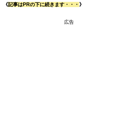
《
記事はPRの下に続きます・・・
》
広告