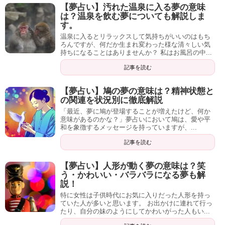
【夢占い】汚れた温泉に入る夢の意味
は？温泉を飲む夢についても解説しま
す。
温泉に入るとリラックスして気持ちがいいのはもち
ろんですが、何だか生まれ変わった様な清々しい気
持ちになることはありませんか？ 私はお風呂の中...
記事を読む
【夢占い】鳩の夢の意味は？精神状態と
の関連を状況別に徹底解説
「最近、夢に鳩が登場することが増えたけど、何か
意味があるのかな？」夢占いにおいて鳩は、愛や平
和を象徴するメッセージを持っていますが、...
記事を読む
【夢占い】人形が動く夢の意味は？笑
う・かわいい・バラバラになる夢も解
説！
特に女性は子供時代にお気に入りだった人形を持っ
ていた人が多いと思います。 お出かけに連れて行っ
たり、自分の妹のようにしてかわいがった人もい...