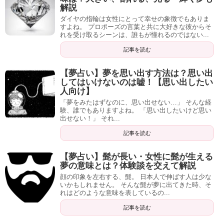
解説
ダイヤの指輪は女性にとって幸せの象徴でもありま
すよね。 プロポーズの言葉と共に大好きな彼からそ
れを受け取るシーンは、誰もが憧れるのではない...
記事を読む
【夢占い】夢を思い出す方法は？思い出
してはいけないのは嘘！【思い出したい
人向け】
「夢をみたはずなのに、思い出せない…」 そんな経
験、誰でもありますよね。 「思い出したいけど思い
出せない！」 それ...
記事を読む
【夢占い】髭が長い・女性に髭が生える
夢の意味とは？体験談を交えて解説
顔の印象を左右する、髭。 日本人で伸ばす人は少な
いかもしれません。 そんな髭が夢に出てきた時、そ
れはどのような意味を表しているの...
記事を読む