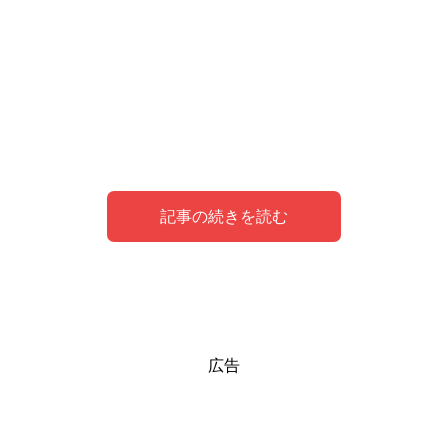
記事の続きを読む
夢のシンボルとしての大掃除
風呂を大掃除する夢の意味
玄関を大掃除する夢の意味
広告