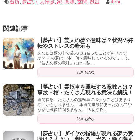
台所
,
夢占い
,
大掃除
,
家
,
意味
,
玄関
,
風呂
dehi
大掃除の夢には、心の浄化・問題の解決といった意味があ
りましたね。
関連記事
夢で掃除がしっかり出来ていたか・汚れが残っていたのか
によって意味が変わる傾向にあります。
【夢占い】芸人の夢の意味は？状況の好
転やストレスの暗示も
現実でも夢でも、掃除をしっかりおこなう事が運気の上昇
あなたは夢の中で芸人に出会ったことがあります
か？ その夢は一体、何を意味しているのでしょう。
に繋がるようです。
『芸人の夢の意味』には、私...
記事の続きを読む
記事を読む
最後までご覧いただき、ありがとうございました。
【夢占い】霊柩車を運転する意味とは？
【夢占い】玄関がシンボルの夢の意味とは？玄鍵・ドアが壊れる・掃除する夢の意味も解説
関連記事
事故・棺・たくさん現れる意味も解説！
【夢占い】住宅街を歩く夢の意味とは？昼・夜に住宅街を歩く意味も合わせて解説！
関連記事
道で偶然、たくさんの霊柩車に出会うことはあまり
ないかもしれません。 車道で事故にあったなんてい
う話も滅多に聞きません。 大切な棺...
記事を読む
【夢占い】ダイヤの指輪が現れる夢の意
味は？大きい、割れる、光る・輝く夢も