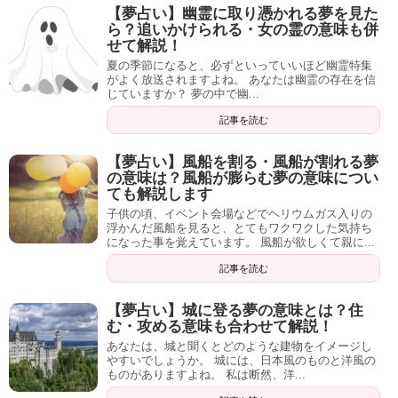
【夢占い】幽霊に取り憑かれる夢を見た
ら？追いかけられる・女の霊の意味も併
せて解説！
夏の季節になると、必ずといっていいほど幽霊特集
がよく放送されますよね。 あなたは幽霊の存在を信
じていますか？ 夢の中で幽...
記事を読む
【夢占い】風船を割る・風船が割れる夢
の意味は？風船が膨らむ夢の意味につい
ても解説します
子供の頃、イベント会場などでヘリウムガス入りの
浮かんだ風船を見ると、とてもワクワクした気持ち
になった事を覚えています。 風船が欲しくて親に...
記事を読む
【夢占い】城に登る夢の意味とは？住
む・攻める意味も合わせて解説！
あなたは、城と聞くとどのような建物をイメージし
やすいでしょうか。 城には、日本風のものと洋風の
ものがありますよね。 私は断然、洋...