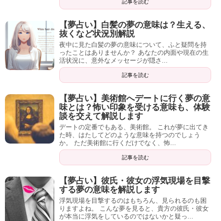
記事を読む
【夢占い】白髪の夢の意味は？生える、
抜くなど状況別解説
夜中に見た白髪の夢の意味について、ふと疑問を持
ったことはありませんか？ あなたの内面や現在の生
活状況に、意外なメッセージが隠さ...
記事を読む
【夢占い】美術館へデートに行く夢の意
味とは？怖い印象を受ける意味も、体験
談を交えて解説します
デートの定番でもある、美術館。 これが夢に出てき
た時、はたしてどのような意味を持つのでしょう
か。 ただ美術館に行くだけでなく、怖...
記事を読む
【夢占い】彼氏・彼女の浮気現場を目撃
する夢の意味を解説します
浮気現場を目撃するのはもちろん、見られるのも困
りますよね。 こんな夢を見ると、貴方の彼氏・彼女
が本当に浮気をしているのではないかと疑っ...