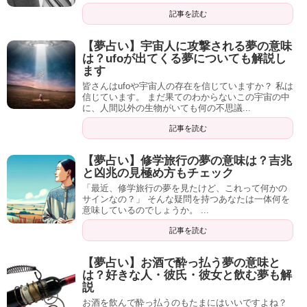
記事を読む
【夢占い】宇宙人に攻撃される夢の意味
は？ufoが出てくる夢についても解説し
ます
皆さんはufoや宇宙人の存在を信じていますか？ 私は
信じています。 まだ果てのわからないこの宇宙の中
に、人間以外の生物がいても何の不思議...
記事を読む
【夢占い】修学旅行の夢の意味は？吉兆
と凶兆の見極め方もチェック
「最近、修学旅行の夢を見たけど、これって何かの
サインなの？」 そんな疑問を持つあなたは一体何を
意味しているのでしょうか。 ...
記事を読む
【夢占い】お酒で酔っ払う夢の意味と
は？好きな人・彼氏・彼女と飲む夢も解
説
お酒を飲んで酔っ払うのもたまにはいいですよね？