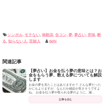
【夢占い】知らない人とベッドで寝る夢の意味とは？下に隠れる、落ちる夢についても解説します
関連記事
【夢占い】社長と話す夢の意味は？社長になる、褒められる、怒る夢も解説します
関連記事
シンボル
,
モテない
,
体験談
,
合コン
,
夢
,
夢占い
,
意味
,
断
る
,
知らない人
,
芸能人
dehi
関連記事
【夢占い】お金を払う夢の意味とは？お
金をもらう夢、数える夢についても解説
します
お金の夢を見たことはありますか？ どんな夢だった
かにもよりますが、なんだか縁起が良さそうですよ
ね。 お金を払う夢や取られる夢のように、減...
記事を読む