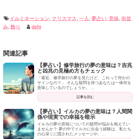
私も自分を変えるために色々手を尽くしたのですが、この
本がもっとも信憑性もあり参考になりました。
イルミネーション
,
クリスマス
,
一人
,
夢占い
,
意味
,
街並
スティーブ・ジョブズを例にあげていたり、とてもわかり
み
,
飾り
dehi
やすいノウハウがたっぷり詰まっています。
ぜひご覧ください。
関連記事
【夢占い】修学旅行の夢の意味は？吉兆
と凶兆の見極め方もチェック
「最近、修学旅行の夢を見たけど、これって何かの
サインなの？」 そんな疑問を持つあなたは一体何を
意味しているのでしょうか。 ...
記事を読む
記事の続きを読む
【夢占い】イルカの夢の意味は？人間関
係や現実での幸福を暗示
イルカの夢の意味についての疑問や悩みを抱えてい
ませんか？ 夢の中でイルカに出会う経験は、私たち
の心深くに隠されたメッセージや、...