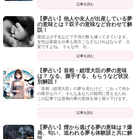
記事を読む
【夢占い】他人や友人が出産している夢
の意味とは？双子の意味など合わせて解
説！
最近は少子化などで子供の数も減ってきています。
女性は家庭も仕事も両方こなさなければならず、大
変ですよね。 そんな中、出...
記事を読む
【夢占い】首相・総理大臣の夢の意味
は？ なる、握手する、もらうなど状況
別解説！
「首相（総理大臣）の夢を見たけど、これって何か
の暗示なの？」そんなあなたの疑問に答えるため、
この記事では首相の夢の意味を深く掘り下げます。
...
記事を読む
【夢占い】煙から逃げる夢の意味は？爆
発、匂い、追われる夢も体験談と共に解
説