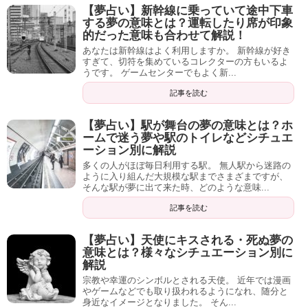
【夢占い】新幹線に乗っていて途中下車
する夢の意味とは？運転したり席が印象
的だった意味も合わせて解説！
あなたは新幹線はよく利用しますか。 新幹線が好き
すぎて、切符を集めているコレクターの方もいるよ
うです。 ゲームセンターでもよく新...
記事を読む
【夢占い】駅が舞台の夢の意味とは？ホ
ームで迷う夢や駅のトイレなどシチュエ
ーション別に解説
多くの人がほぼ毎日利用する駅。 無人駅から迷路の
ように入り組んだ大規模な駅までさまざまですが、
そんな駅が夢に出て来た時、どのような意味...
記事を読む
【夢占い】天使にキスされる・死ぬ夢の
意味とは？様々なシチュエーション別に
解説
宗教や幸運のシンボルとされる天使。 近年では漫画
やゲームなどでも取り扱われるようになれ、随分と
身近なイメージとなりました。 そん...