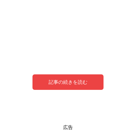
記事の続きを読む
夢のシンボルとしてのクリスマス
クリスマスの飾り付けをする夢の意味
クリスマスのイルミネーションを見る夢を見た
広告
人の体験談