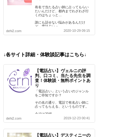
有名で当たる占い師に占ってもらい
たいんだけど、都内までわざわざ行
くのはちょっと…
誰にも話せない悩みがあるんだけ
ど、電話占いっ…
2020-10-29 09:15
dehi2.com
↓各サイト詳細・体験談記事はこちら↓
【電話占い】ヴェルニの評
判、口コミ、当たる先生を調
査！体験談・無料ポイントあ
り
「電話占い」という占いのジャンル
をご存知ですか？
その名の通り、電話で有名占い師に
占ってもらえる、というものです。
今では20代…
2019-12-23 00:41
dehi2.com
【電話占い】デスティニーの