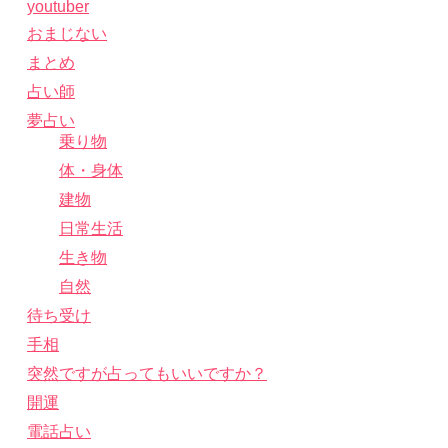
youtuber
おまじない
まとめ
占い師
夢占い
乗り物
体・身体
建物
日常生活
生き物
自然
待ち受け
手相
突然ですが占ってもいいですか？
開運
電話占い