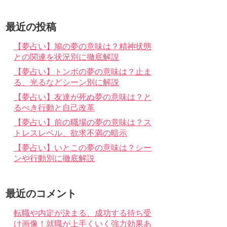
最近の投稿
【夢占い】鳩の夢の意味は？精神状態
との関連を状況別に徹底解説
【夢占い】トンボの夢の意味は？止ま
る、光るなどシーン別に解説
【夢占い】友達が死ぬ夢の意味は？と
るべき行動と自己改革
【夢占い】前の職場の夢の意味は？ス
トレスレベル、欲求不満の暗示
【夢占い】いとこの夢の意味は？シー
ンや行動別に徹底解説
最近のコメント
転職や内定が決まる、成功する待ち受
け画像！就職が上手くいく強力効果あ