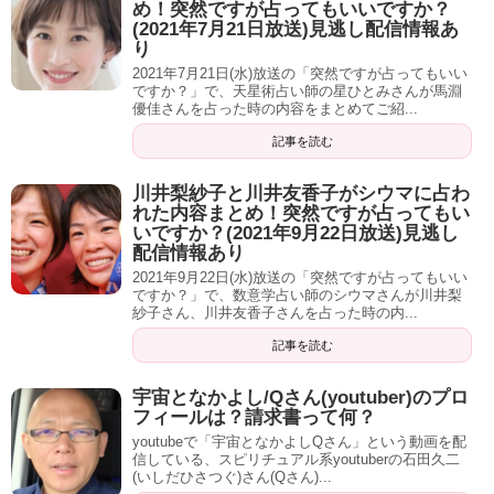
菊池「家の中では必ずギターがなって親父が歌ってたりし
め！突然ですが占ってもいいですか？
(2021年7月21日放送)見逃し配信情報あ
た」
り
2021年7月21日(水)放送の「突然ですが占ってもいい
４歳からアーティストとしての道に導かれている。
ですか？」で、天星術占い師の星ひとみさんが馬淵
優佳さんを占った時の内容をまとめてご紹...
嬉しい出来事、なんかスゴイ！と言う出来事がある。
記事を読む
菊池「親父が嵐のA・RA・SHIを書いたのがその年」
川井梨紗子と川井友香子がシウマに占わ
れた内容まとめ！突然ですが占ってもい
（菊池の父は嵐、TOKIO、滝沢秀明などの作詞を担当）
いですか？(2021年9月22日放送)見逃し
配信情報あり
菊池「そこでバチッと気があって、スゴイワクワクしたし
2021年9月22日(水)放送の「突然ですが占ってもいい
ですか？」で、数意学占い師のシウマさんが川井梨
嬉しかった。そこから芸能界以外の道を考えたことがなか
紗子さん、川井友香子さんを占った時の内...
った」
記事を読む
ここから音楽の勉強が入っている。
宇宙となかよし/Qさん(youtuber)のプロ
フィールは？請求書って何？
中一で人生に迷っている。器用貧乏の歳で、いろんなこと
youtubeで「宇宙となかよしQさん」という動画を配
に挑戦するけど中途半端。
信している、スピリチュアル系youtuberの石田久二
(いしだひさつぐ)さん(Qさん)...