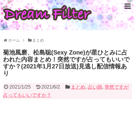
ホーム
まとめ
菊池風磨、松島聡(Sexy Zone)が星ひとみに占
われた内容まとめ！突然ですが占ってもいいで
すか？(2021年1月27日放送)見逃し配信情報あ
り
2021/1/25
2021/6/2
まとめ
,
占い師
,
突然ですが
占ってもいいですか？