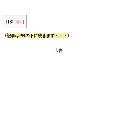
目次
[
開く
]
《
記事はPRの下に続きます・・・
》
広告