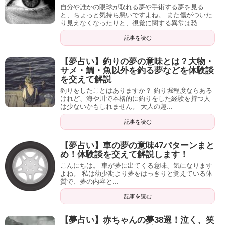
自分や誰かの眼球が取れる夢や手術する夢を見る
と、ちょっと気持ち悪いですよね。 また傷がついた
り見えなくなったりと、視覚に関する異常は恐...
記事を読む
【夢占い】釣りの夢の意味とは？大物・
サメ・鯛・魚以外を釣る夢などを体験談
を交えて解説
釣りをしたことはありますか？ 釣り堀程度ならある
けれど、海や川で本格的に釣りをした経験を持つ人
は少ないかもしれません。 大人の趣...
記事を読む
【夢占い】車の夢の意味47パターンまと
め！体験談を交えて解説します！
こんにちは。 車が夢に出てくる意味、気になります
よね。 私は幼少期より夢をはっきりと覚えている体
質で、夢の内容と...
記事を読む
【夢占い】赤ちゃんの夢38選！泣く、笑