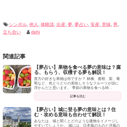
夢の中で
他人が産み落とそうとしているのは、貴方の才能
だとイメージして下さい。
シンボル
,
他人
,
体験談
,
出産
,
夢
,
夢占い
,
安産
,
意味
,
男
,
もしかすると貴方はこれまで一匹狼で周りの人に甘えると
立ち合い
dehi
いう事をしてこなかったのではありませんか？
周りを見回してみると必ず貴方の力になりたいと思ってく
関連記事
れている人がいます。
【夢占い】果物を食べる夢の意味は？腐
視点を変えてみて下さい。
る、もらう、収穫する夢も解説！
貴方の好きな果物は何ですか？ 林檎、蜜柑、梨、葡
萄など、色とりどりの美味しそうなフルーツが頭に
浮かんだと思います。 季節の果物を食べる時...
記事を読む
【夢占い】城に登る夢の意味とは？住
む・攻める意味も合わせて解説！
記事の続きを読む
あなたは、城と聞くとどのような建物をイメージし
やすいでしょうか。 城には、日本風のものと洋風の