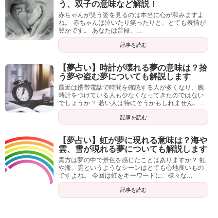
う、双子の意味など解説！
赤ちゃんが笑う姿を見るのは本当に心が和みますよ
ね。 赤ちゃんは泣いたり笑ったりと、とても表情が
豊かです。 あなたは普段、...
記事を読む
【夢占い】時計が壊れる夢の意味は？拾
う夢や盗む夢についても解説します
最近は携帯電話で時間を確認する人が多くなり、腕
時計をつけている人も少なくなってきたのではない
でしょうか？ 若い人は特にそうかもしれません。...
記事を読む
【夢占い】虹が夢に現れる意味は？海や
雲、雪が現れる夢についても解説します
貴方は夢の中で景色を感じたことはありますか？ 虹
や海、雲というようなシーンはとても心地良いもの
ですよね。 今回は虹をキーワードに、様々な...
記事を読む