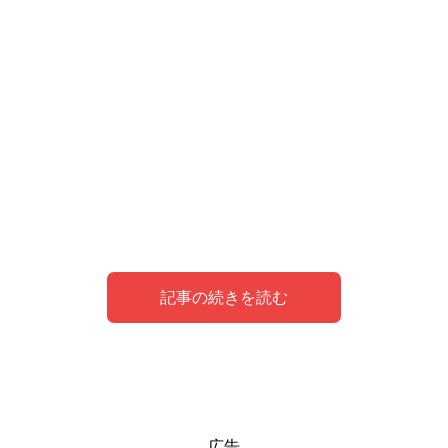
記事の続きを読む
夢の中で出産がシンボルとして現す意味
男の人が出産する夢の意味
安産の夢を見た私の体験談
広告