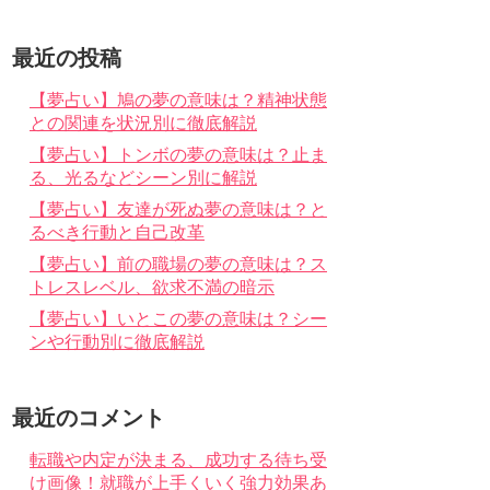
最近の投稿
【夢占い】鳩の夢の意味は？精神状態
との関連を状況別に徹底解説
【夢占い】トンボの夢の意味は？止ま
る、光るなどシーン別に解説
【夢占い】友達が死ぬ夢の意味は？と
るべき行動と自己改革
【夢占い】前の職場の夢の意味は？ス
トレスレベル、欲求不満の暗示
【夢占い】いとこの夢の意味は？シー
ンや行動別に徹底解説
最近のコメント
転職や内定が決まる、成功する待ち受
け画像！就職が上手くいく強力効果あ