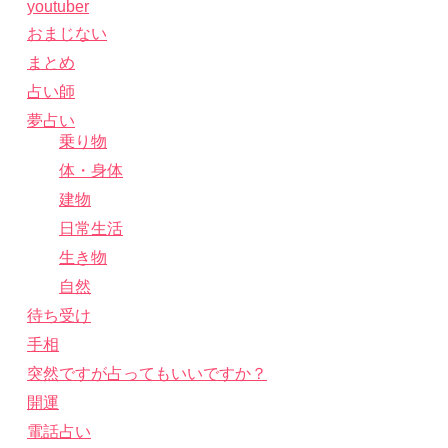
youtuber
おまじない
まとめ
占い師
夢占い
乗り物
体・身体
建物
日常生活
生き物
自然
待ち受け
手相
突然ですが占ってもいいですか？
開運
電話占い