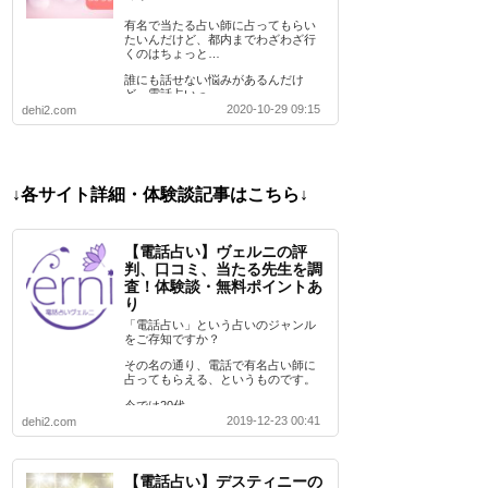
有名で当たる占い師に占ってもらい
たいんだけど、都内までわざわざ行
くのはちょっと…
誰にも話せない悩みがあるんだけ
ど、電話占いっ…
2020-10-29 09:15
dehi2.com
↓各サイト詳細・体験談記事はこちら↓
【電話占い】ヴェルニの評
判、口コミ、当たる先生を調
査！体験談・無料ポイントあ
り
「電話占い」という占いのジャンル
をご存知ですか？
その名の通り、電話で有名占い師に
占ってもらえる、というものです。
今では20代…
2019-12-23 00:41
dehi2.com
【電話占い】デスティニーの