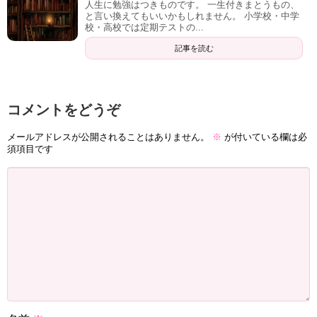
壁紙風水でも、赤富士は
「仕事運アップ」「金運アップ」
人生に勉強はつきものです。 一生付きまとうもの、
片思いのあの人に振り向いてほしい、恋人と上手くいかな
と言い換えてもいいかもしれません。 小学校・中学
い… 恋愛の悩みというのは尽きないものですよね。 上手く
に効果があると人気の壁紙になっています。
校・高校では定期テストの...
いかない理由...
記事を読む
その時の仕事の状況に合う、富士山の画像を待ち受けにし
2019-12-25 05:00
dehi2.com
てみてくださいね！
金運アップに本当に効果絶大な最強・強力待
コメントをどうぞ
ち受け11選！2024年版【口コミ】
「お金が欲しい！」というのは誰しもが持つ欲求です。 金
記事の続きを読む
メールアドレスが公開されることはありません。
※
が付いている欄は必
は天下の回り物と言う言葉があるように、お金は集まる理
由のある人のところに集まりま...
須項目です
2020-01-02 00:03
dehi2.com
夏の空でしょうか、綺麗な色ですね。
まるで果てがないように透き通っています。
パイプ椅子さん(Twitter)って何者？待ち受け
画面のご利益・効果やフォロバの方法も！
「天井知らず」
という言葉の通り、いつまでも高いパフォ
青い薔薇です。
今、Twitterやインスタで密かに話題となっている「パイプ
椅子（@PAIPU_ISU）」さんという方をご存知ですか？ そ
ーマンスで仕事をしたいですね。
のプ...
薔薇はスピリチュアルの世界では
「神の花」
とも言われる
ほどパワーを持ったシンボルです。
2020-01-30 21:50
dehi2.com