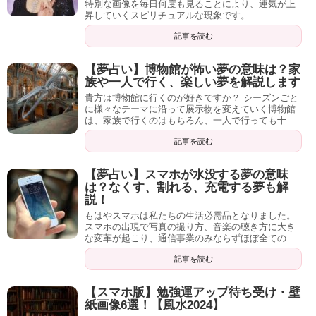
特別な画像を毎日何度も見ることにより、運気が上
富士山は漢数字の「八」に見えることから
「末広がりで縁
す。
昇していくスピリチュアルな現象です。 ...
＜合わせて読みたい＞
起がいい」
とされています。
記事を読む
自らの手で閉ざされた扉を開いて、仕事運をつかんでくだ
日本人であれば、一度は聞いたことありますよね。
さい！
転職や内定が決まる、成功する待ち受け画
【夢占い】博物館が怖い夢の意味は？家
像！就職が上手くいく強力効果あり【2024】
族や一人で行く、楽しい夢を解説します
「内定がもらえるだろうか…」「上手くいく転職活動がで
貴方は博物館に行くのが好きですか？ シーズンごと
きるだろうか…」 就職活動真っ最中の大学生の方、転職活
に様々なテーマに沿って展示物を変えていく博物館
記事の続きを読む
動中の会社員の方など、企業に...
は、家族で行くのはもちろん、一人で行っても十...
また湖に富士山が写っている「逆さ富士」は
仕事での対人
運アップ
に効果があります。
記事を読む
2020-02-24 23:04
dehi2.com
ただし、人が写り込んでいる画像は、運気が悪くなるので
【夢占い】スマホが水没する夢の意味
人間関係改善(良好)・運気アップの待ち受け15
は？なくす、割れる、充電する夢も解
使うのは人が写り込んでいない写真にしましょう。
選【2024風水的に本当に効果あり】
説！
職場や学校の人間関係って、誰でも一度は悩むものですよ
もはやスマホは私たちの生活必需品となりました。
ね。 友達同士のいざこざや、上司からのパワハラでのスト
スマホの出現で写真の撮り方、音楽の聴き方に大き
レス…嫌なことばかりです。 ...
な変革が起こり、通信事業のみならずほぼ全ての...
さらに絶大な効果をもたらすのは、夏の終わりから秋にか
2020-05-23 23:58
dehi2.com
記事を読む
けて、朝日に照らされ赤く染まって見える「赤富士」の写
真です。
【スマホ版】勉強運アップ待ち受け・壁
恋愛運アップに効果のある最強・強力待ち受
紙画像6選！【風水2024】
け38選！2024年版【おしゃれ・連絡が来る】