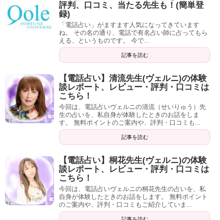
評判、口コミ、当たる先生も！(簡単登
これなら日本のどこにいても利用できますよね。
録)
Amazon
楽天市場
「電話占い」がますます人気になってきています
ね。 その名の通り、電話で有名占い師に占ってもら
える、というものです。 今で...
さらに、いつまでの特典かはわかりませんが、お得な無料
記事を読む
通話もあります！
【電話占い】清流先生(ヴェルニ)の体験
青い画像はまさに仕事運アップにぴったりですね。
談レポート、レビュー・評判・口コミは
お金がかかるのはちょっと…と思っていても、今だけお試
こちら！
しは可能です。
今回は、電話占いヴェルニの清流（せいりゅう）先
生の占いを、私自身が体験したときのお話をしま
す。 無料ポイントのご案内や、評判・口コミも...
特典付き無料会員登録はこちらのボタンから！
記事を読む
【電話占い】桐花先生(ヴェルニ)の体験
１６年以上も続く老舗の電話占いサイト
「ヴェルニ」
を以
談レポート、レビュー・評判・口コミは
こちら！
下で紹介しています。
今回は、電話占いヴェルニの桐花先生の占いを、私
自身が体験したときのお話をします。 無料ポイント
私も転職で悩んでいたのですが、その際に利用してみた体
のご案内や、評判・口コミもご紹介していま...
験談
も記載しています。
記事を読む