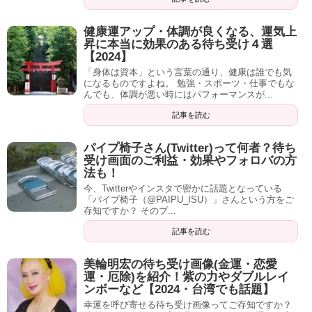
健康運アップ・体調が良くなる、運気上
昇に本当に効果のある待ち受け４選
仕事運アップしたい人はきっと、その出口を教えてくれま
【2024】
すよ。
「身体は資本」という言葉の通り、健康は誰でも気
になるものですよね。 勉強・スポーツ・仕事でもな
んでも、体調が悪い時にはパフォーマンスが...
記事を読む
↓紹介記事はこちら
綺麗な空ですね。
パイプ椅子さん(Twitter)って何者？待ち
受け画面のご利益・効果やフォロバの方
雲の上の存在
、という言葉がありますが、この写真は文字
【電話占い】ヴェルニの評判、口コミ、当た
法も！
る先生を調査！体験談・無料ポイントあり
通り雲の上から撮られたものです。
今、Twitterやインスタで密かに話題となっている
「電話占い」という占いのジャンルをご存知ですか？ その
「パイプ椅子（@PAIPU_ISU）」さんという方をご
名の通り、電話で有名占い師に占ってもらえる、というも
存知ですか？ そのプ...
あなたもバリバリと仕事をこなして、周りから一目置かれ
のです。 今では20代...
る存在になりましょう。
記事を読む
2019-12-23 00:41
dehi2.com
仕事運アップに効果のある待ち受け「富士山」
美輪明宏の待ち受け画像(金運・恋愛
青い扉です。
運・厄除)を紹介！紫の力やダブルレイ
ンボーなど【2024・台湾でも話題】
日本を象徴する山、富士山。
幸運を呼び寄せる待ち受け画像ってご存知ですか？
閉じている扉は、見れば
「開く」という行動
に結びつきま