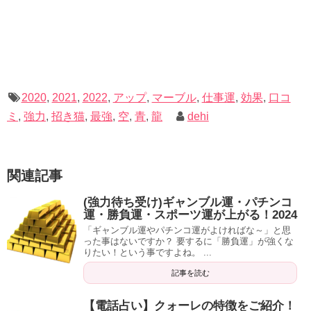
大自然の力は、仕事に関わらず
大きく運気が上がる
とされ
●10mm● 黄虎目石●鑑別済・
「都内に〇〇の母がいるんでしょ？私地方だし…」
ています。
本物保証●タイガーアイ●送料
青色は風水的観点では
「集中」「分析」「冷静」「リラッ
無料
「わざわざ行くのが面倒くさい」
前述の通り、青色による効果も見込めますね。
人生の障害を乗り越える手助けをしてくれるガネーシャを
クス」
をもたらすとされています。頭を使う、身体を使
created by
Rinker
待ち受けにしていれば、
仕事でトラブルがあってもうまく
う、など様々な仕事がありますが、どれも重要な要素なの
曇りなくすっきりとした頭で、という意味で出来るだけ快
Amazon
楽天市場
対処できる
ことでしょう。
ではないでしょうか。
2020
,
2021
,
2022
,
アップ
,
マーブル
,
仕事運
,
効果
,
口コ
晴の画像を選ぶと良いでしょう。
ミ
,
強力
,
招き猫
,
最強
,
空
,
青
,
龍
dehi
大きな仕事を始める時や、大事なプレゼンの前に待ち受け
頭を使う仕事をしている人向け
の画像といえますね。
などいろんな声が聞こえてきますが、大丈夫。
にしていれば、大きな成功を得られるかもしれません。
また、
青色のボールペンでメモやアイデアを書くと、記憶
全て解決する占いの方法があります。
に残りやすい
という研究結果も出ています。
関連記事
アクセサリーを付ける習慣がない人は、タイガーアイの画
像を待ち受けにしてください。
余裕があればこちらも試してみるといいかもしれません。
(強力待ち受け)ギャンブル運・パチンコ
運・勝負運・スポーツ運が上がる！2024
それが
「電話占い」
です。
仕事中でも、待ち受けを見るたびに勇気をもらえ、チャレ
「ギャンブル運やパチンコ運がよければな～」と思
った事はないですか？ 要するに「勝負運」が強くな
ンジする気持ちが湧いてくるはずですよ！
ゼブラ 油性ボールペン タ
りたい！という事ですよね。 ...
プリクリップ 0.7mm 青
記事を読む
一歩を踏み出せれば、あとは流れができていくでしょう！
超有名占い師と直接電話し、その電話口で占いや霊視を行
BN5−BL 1本
ってもらう、というものです。
【電話占い】クォーレの特徴をご紹介！
created by
Rinker