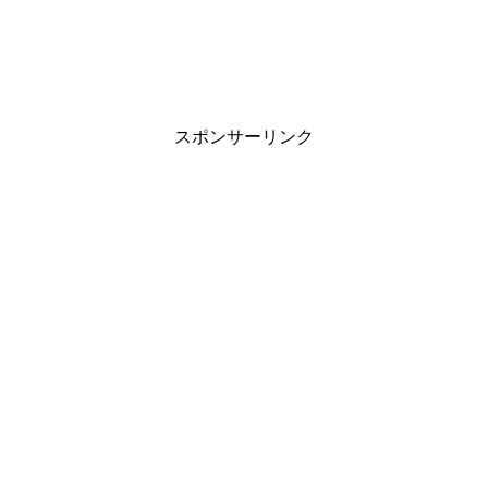
出世願望がある人、マネージメントの才能がある人
戦したい時など、馬の画像を待ち受けにしてみてくださ
におす
左手を上げている猫の画像を設定するようにしましょう。
らるはずですよ！
すめの画像です。
い！
スポンサーリンク