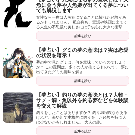
記事の続きを読む
魚に会う夢や人魚姫が出てくる夢につい
ても解説します
女性なら一度は人魚姫になることに憧れた経験があ
るかもしれません。 私自身も、童話や映画に出てく
る人魚の不思議な美しさには子供心に大きな衝撃...
記事を読む
【夢占い】グミの夢の意味は？実は恋愛
の状況を暗示！
夢の中で見たグミは、何を意味しているのでしょう
か？ この疑問は、多くの人が抱えるものです。 夢に
出てきたグミの意味を解き...
記事を読む
【夢占い】釣りの夢の意味とは？大物・
サメ・鯛・魚以外を釣る夢などを体験談
を交えて解説
釣りをしたことはありますか？ 釣り堀程度ならある
けれど、海や川で本格的に釣りをした経験を持つ人
は少ないかもしれません。 大人の趣...
記事を読む