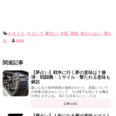
【夢占い】熊に遭遇する夢の意味は？飼う、戦う、隠れる夢も体験談と共に解説
関連記事
私も昔は、トラウマやなかなか忘れられない出来事などに
悩まされていました。
そんな中、こちらの本と出会い、心の整理術を身につけた
のです。
かまくら
,
スコップ
,
夢占い
,
大変
,
意味
,
終わらない
,
雪か
き
dehi
優しい文体で書かれたこの本には、励みや優しさ溢れる言
葉が散りばめられており、どこか心が軽くなるような気持
ちになれました。
関連記事
精神的に疲れているなと感じている方にはぜひおすすめで
【夢占い】戦争に行く夢の意味は？爆
す。
弾・戦闘機・ミサイル・撃たれる意味も
解説
夏になると戦争映画が放映されたり、原爆について
の特集が組まれたりして、その様子を目にする機会
が増えますよね。 私たち日本人にとっては、...
記事を読む
【夢占い】人魚になる夢の意味とは？人