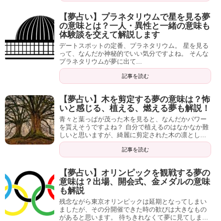
【夢占い】プラネタリウムで星を見る夢
の意味とは？一人・異性と一緒の意味も
体験談を交えて解説します
デートスポットの定番、プラネタリウム。 星を見る
って、なんだか神秘的でいい気分ですよね。 そんな
プラネタリウムが夢に出て...
記事を読む
【夢占い】木を剪定する夢の意味は？怖
いと感じる、植える、燃える夢も解説！
青々と葉っぱが茂った木を見ると、なんだかパワー
を貰えそうですよね？ 自分で植えるのはなかなか難
しいと思いますが、綺麗に剪定された木の凛とし...
記事を読む
【夢占い】オリンピックを観戦する夢の
意味は？出場、開会式、金メダルの意味
も解説
残念ながら東京オリンピックは延期となってしまい
ましたが、その分開催できた時の歓びは大きなもの
があると思います。 待ちきれなくて夢に見てしま...