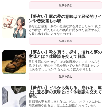
記事を読む
【夢占い】豚の夢の意味は？経済的サイ
ンや恋愛運も示唆
あなたは最近、豚の不思議な夢を見ましたか？ 夜ご
との夢は、私たちの心の奥底に隠された願望や不安
を映し出す鏡のようなものです。 ...
記事を読む
【夢占い】靴を買う、探す、濡れる夢の
意味とは？体験談を交えて解説
日常生活に欠かせず、ほぼ毎日履いているであろう
靴ですが、夢の中で靴を履いているか意識したこと
はあるでしょうか？ なんとなくぼんやりとし...
記事を読む
【夢占い】ビルから落ちる、崩れる、屋
上に登る夢の意味とは？体験談を交えて
解説
首都圏の至る所に立ち並ぶ、ビル。 オフィス以外に
商業施設や飲食店、屋上には庭園が入っていたり