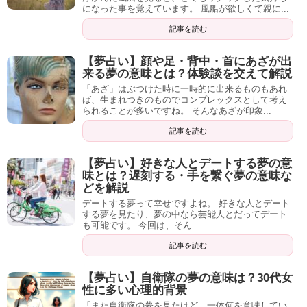
記事の続きを読む
になった事を覚えています。 風船が欲しくて親に...
記事を読む
【夢占い】顔や足・背中・首にあざが出
来る夢の意味とは？体験談を交えて解説
「あざ」はぶつけた時に一時的に出来るものもあれ
ば、生まれつきのものでコンプレックスとして考え
られることが多いですね。 そんなあざが印象...
記事を読む
【夢占い】好きな人とデートする夢の意
味とは？遅刻する・手を繋ぐ夢の意味な
どを解説
デートする夢って幸せですよね。 好きな人とデート
する夢を見たり、夢の中なら芸能人とだってデート
も可能です。 今回は、そん...
記事を読む
【夢占い】自衛隊の夢の意味は？30代女
性に多い心理的背景
「また自衛隊の夢を見たけど、一体何を意味してい