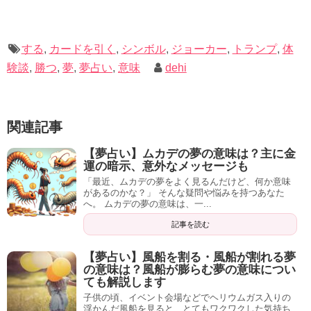
今までの人生をガラッと変えてしまう出来事がすぐそこで
待ち受けているようです。
する
,
カードを引く
,
シンボル
,
ジョーカー
,
トランプ
,
体
験談
,
勝つ
,
夢
,
夢占い
,
意味
dehi
その出来事を良きものにするか悪いものにするかは貴方次
第。
関連記事
まずは余裕を持って対処できるよう、
常に心に余白を持っ
ておくようにしましょう。
【夢占い】ムカデの夢の意味は？主に金
運の暗示、意外なメッセージも
時間に余裕を持つことも同様に大切にすることがポイント
「最近、ムカデの夢をよく見るんだけど、何か意味
があるのかな？」 そんな疑問や悩みを持つあなた
です。
へ。 ムカデの夢の意味は、一...
記事を読む
【夢占い】風船を割る・風船が割れる夢
の意味は？風船が膨らむ夢の意味につい
ても解説します
子供の頃、イベント会場などでヘリウムガス入りの
浮かんだ風船を見ると、とてもワクワクした気持ち