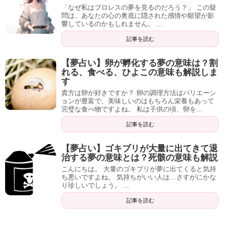
「なぜ私はプロレスの夢を見るのだろう？」 この疑
問は、あなたの心の奥底に隠された感情や願望が影
響しているのかもしれません。 ...
記事を読む
【夢占い】卵が孵化する夢の意味は？割
れる、食べる、ひよこの意味も解説しま
す
貴方は卵が好きですか？ 卵の調理方法はバリエーシ
ョンが豊富で、美味しいのはもちろん栄養もあって
完璧な食べ物ですよね。 私は子供の頃、卵を...
記事を読む
【夢占い】ゴキブリが大量に出てきて退
治する夢の意味とは？死骸の意味も解説
こんにちは。 大量のゴキブリが夢に出てくると気持
ち悪いですよね。 気持ちがいい人は…さすがにかな
り珍しいでしょう。 ...
記事を読む