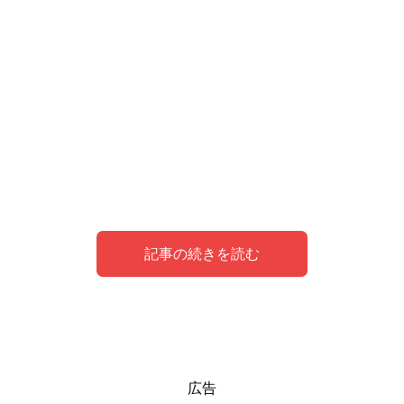
記事の続きを読む
夢の中でトランプがシンボルとなり現す意味
トランプに勝つ夢の意味
トランプのカードを引く夢を見た私の体験談
広告