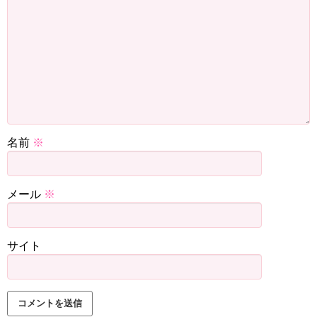
星ひとみの無料占いはこちら！
名前
※
星ひとみさんほどの実力を兼ね備えている方の占いなら、
是非占って貰いたいですよね！
メール
※
サイト
残念ながら個人鑑定については、情報が見つかりませんで
した。
多忙の身でもありますし、もしかしたら募集していないの