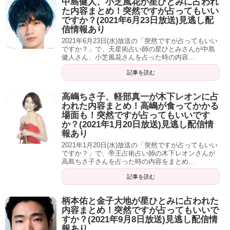
中島健人、小芝風花が星ひとみに占われ
た内容まとめ！突然ですが占ってもいい
ですか？(2021年6月23日放送)見逃し配
人をプロデュースしたり、自分を客観視して演出すること
信情報あり
で大成功する。
2021年6月23日(水)放送の「突然ですが占ってもいい
ですか？」で、天星術占い師の星ひとみさんが中島
健人さん、小芝風花さんを占った時の内容...
記事を読む
白石麻衣の結婚と仕事
高嶋ちさ子、軽部真一が木下レオンに占
われた内容まとめ！高嶋が食ってかかる
場面も！突然ですが占ってもいいです
芸能に執着していない。
か？(2021年1月20日放送)見逃し配信情
報あり
結婚して辞めたいと思っている。
2021年1月20日(水)放送の「突然ですが占ってもいい
ですか？」で、帝王占術占い師の木下レオンさんが
高島ちさ子さんを占った時の内容をまとめ...
白石「結婚したら家庭に入りたいと思っている」
記事を読む
堀北真希と同じ星。
柄本佑と金子大地が星ひとみに占われた
内容まとめ！突然ですが占ってもいいで
左手のほくろは子宝に恵まれる位置にある。
すか？(2021年9月8日放送)見逃し配信情
報あり