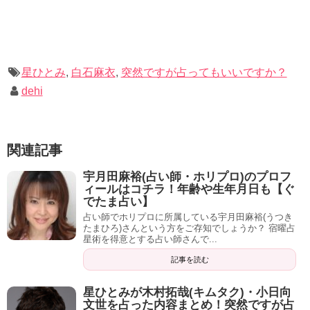
この人たちのために乃木坂をやっていくんだと言う決意。
白石「そういう感覚があった」
星ひとみ
,
白石麻衣
,
突然ですが占ってもいいですか？
dehi
乃木坂メンバーの生年月日から占い
斎藤飛鳥
関連記事
→ 誰も手が付けられない、マイペースな自由人
宇月田麻裕(占い師・ホリプロ)のプロフ
生駒里奈、松村沙友理
ィールはコチラ！年齢や生年月日も【ぐ
でたま占い】
占い師でホリプロに所属している宇月田麻裕(うつき
→ 人の話を全く聞いていない
たまひろ)さんという方をご存知でしょうか？ 宿曜占
星術を得意とする占い師さんで...
西野七瀬
記事を読む
→ 自分流を持っているから超強い
星ひとみが木村拓哉(キムタク)・小日向
文世を占った内容まとめ！突然ですが占