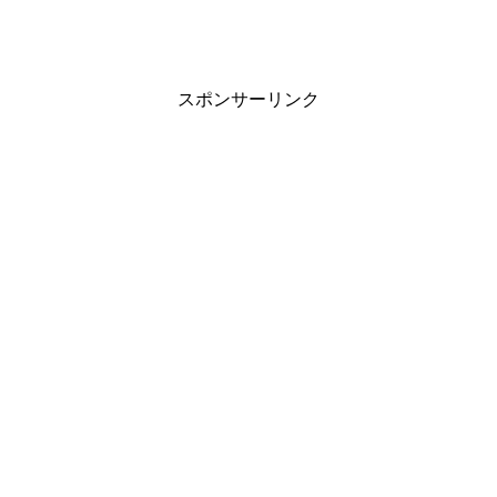
窓からXXXXが見える場所。
白石「あってます！」
スポンサーリンク
白石麻衣の性格
アイドルに全く向いていないタイプだが、アイドルになっ
て良かった人。
女子感ゼロ。中身が少年。
ボーイッシュ、無邪気。ぶりっこや媚びるのは無理。
白石「あります」