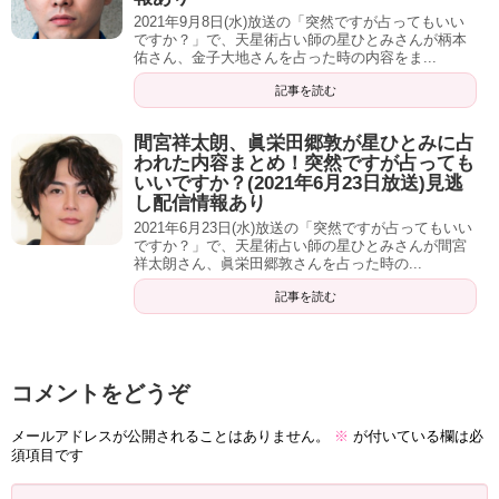
二人は確実に産まれる、いければ４人。
2021年9月8日(水)放送の「突然ですが占ってもいい
ですか？」で、天星術占い師の星ひとみさんが柄本
佑さん、金子大地さんを占った時の内容をま...
記事を読む
髪はもっと切ったほうがいい。
間宮祥太朗、眞栄田郷敦が星ひとみに占
そのほうが出世する。２月までにすると人生の波がよくな
われた内容まとめ！突然ですが占っても
り、２０２２年に結婚できる。
いいですか？(2021年6月23日放送)見逃
し配信情報あり
2021年6月23日(水)放送の「突然ですが占ってもいい
ですか？」で、天星術占い師の星ひとみさんが間宮
祥太朗さん、眞栄田郷敦さんを占った時の...
記事を読む
この放送を動画で見たいなら、フジテレビの動画見放
題サイト【FODプレミアム】にあります。
コメントをどうぞ
無料で
２週間
トライアルを今なら実施中！
メールアドレスが公開されることはありません。
※
が付いている欄は必
是非チェックしてみてくださいね！
須項目です
無料で２週間体験するならコチラをclick！