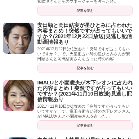
紫吹淳さんとそのマネージャーを占った時...
責任感が強い。
記事を読む
完璧にやりすぎて、ずっと本当の自分を見失っている。
安田顕と岡田結実が星ひとみに占われた
内容まとめ！突然ですが占ってもいいで
すか？(2021年12月22日放送)見逃し配信
動画情報あり
2021年12月22日(水)放送の「突然ですが占ってもい
いですか？」で、天星術占い師の星ひとみさんが安
白石麻衣の本当の自分
田顕さんと岡田結実さんを占った時の内容...
記事を読む
やりたいことがわからない。
IMALUと小園凌央が木下レオンに占われ
た内容まとめ！突然ですが占ってもいい
本来やるべきは作品作り。
ですか？(2021年11月10日放送)見逃し配
信情報あり
写真やデザインやセンスを出すもの。
2021年11月10日(水)放送の「突然ですが占ってもい
いですか？」で、帝王占術占い師の木下レオンさん
がIMALUさんと小園凌央さんを占った...
白石「やりたい」
記事を読む
手相にマネジメント線（左手人差し指の付け根に横に走る
線）と言うのが出ている。