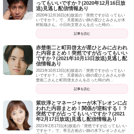
ってもいいですか？(2020年12月16日放
送)見逃し配信情報あり
白石「一番私と相性がいいのは？」
2020年12月16日(水)放送の「突然ですが占ってもい
いですか？」で、天星術占い師の星ひとみさんが木
秋元真夏・高山一実は馬鹿っぽく、愛嬌とか笑いを取ろう
村拓哉さん、小日向文世さんを占った時の...
と一生懸命。
記事を読む
この二人としかあってない。
赤楚衛二と町田啓太が星ひとみに占われ
た内容まとめ！突然ですが占ってもいい
ですか？(2021年10月13日放送)見逃し配
信情報あり
2021年10月13日(水)放送の「突然ですが占ってもい
絶対やりたくなかったと思うが、白石さんは本当はリーダ
いですか？」で、天星術占い師の星ひとみさんが赤
ーに向いている。
楚衛二さんと町田啓太さんを占った時の内...
記事を読む
正義感、直感、人のバランスを見る目がある。
紫吹淳とマネージャーが木下レオンに占
われた内容まとめ！関係が逆転する！？
突然ですが占ってもいいですか？(2021
２５歳でもう辞めたいと言う陰に入っている。
年2月17日放送)見逃し配信情報あり
2021年2月17日(水)放送の「突然ですが占ってもいい
白石「この頃から卒業したいと言う相談をしていた」
ですか？」で、帝王占術占い師の木下レオンさんが