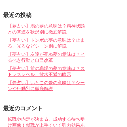
最近の投稿
【夢占い】鳩の夢の意味は？精神状態
との関連を状況別に徹底解説
【夢占い】トンボの夢の意味は？止ま
る、光るなどシーン別に解説
【夢占い】友達が死ぬ夢の意味は？と
るべき行動と自己改革
【夢占い】前の職場の夢の意味は？ス
トレスレベル、欲求不満の暗示
【夢占い】いとこの夢の意味は？シー
ンや行動別に徹底解説
最近のコメント
転職や内定が決まる、成功する待ち受
け画像！就職が上手くいく強力効果あ