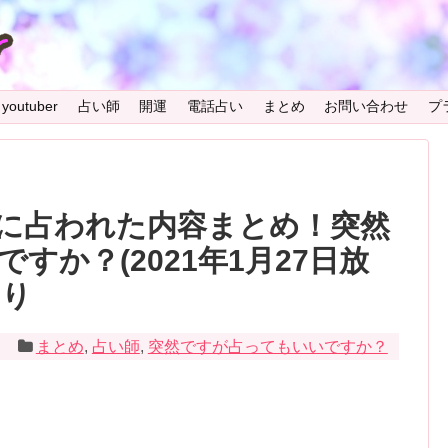
youtuber
占い師
開運
電話占い
まとめ
お問い合わせ
プ
に占われた内容まとめ！突然
すか？(2021年1月27日放
あり
1
まとめ
,
占い師
,
突然ですが占ってもいいですか？