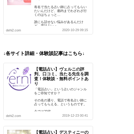
有名で当たる占い師に占ってもらい
たいんだけど、都内までわざわざ行
くのはちょっと…
誰にも話せない悩みがあるんだけ
ど、電話占いっ…
2020-10-29 09:15
dehi2.com
↓各サイト詳細・体験談記事はこちら↓
【電話占い】ヴェルニの評
判、口コミ、当たる先生を調
査！体験談・無料ポイントあ
り
「電話占い」という占いのジャンル
をご存知ですか？
その名の通り、電話で有名占い師に
占ってもらえる、というものです。
今では20代…
2019-12-23 00:41
dehi2.com
【電話占い】デスティニーの