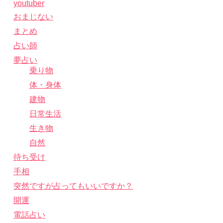
youtuber
おまじない
まとめ
占い師
夢占い
乗り物
体・身体
建物
日常生活
生き物
自然
待ち受け
手相
突然ですが占ってもいいですか？
開運
電話占い