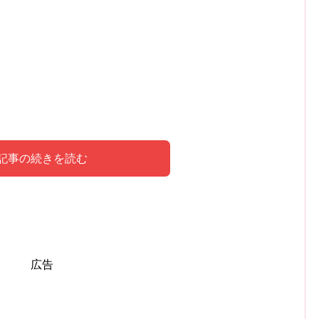
記事の続きを読む
解釈
広告
いメッセージ
夢が持つ意味に大きく影響します。
場合、それらの組み合わせによって夢のメッセージはよ
、
兆であることが多く、
過程において大きな進歩があることを示しています
な願望や深い欲求を暗示しています
たの目標や夢が実現する可能性が高まっているサインで
あなたの人生に影響を与える神秘的な出会いや体験を
自己の内面と外面の両方に影響を
明るい色の鳥居は、
。
。
ています
ことが多いです。
えば、鳥居と一緒に神社や自然の景色が現れる夢は、精
。