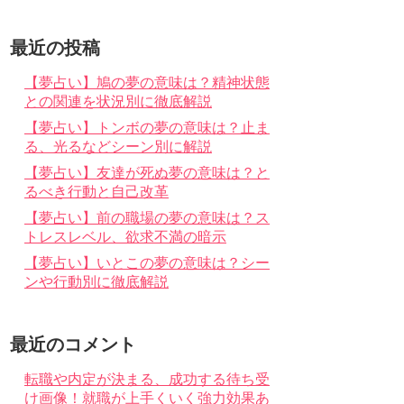
最近の投稿
【夢占い】鳩の夢の意味は？精神状態
との関連を状況別に徹底解説
【夢占い】トンボの夢の意味は？止ま
る、光るなどシーン別に解説
【夢占い】友達が死ぬ夢の意味は？と
るべき行動と自己改革
【夢占い】前の職場の夢の意味は？ス
トレスレベル、欲求不満の暗示
【夢占い】いとこの夢の意味は？シー
ンや行動別に徹底解説
最近のコメント
転職や内定が決まる、成功する待ち受
け画像！就職が上手くいく強力効果あ