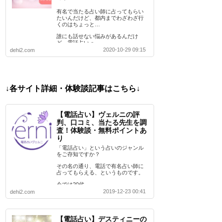
有名で当たる占い師に占ってもらい
たいんだけど、都内までわざわざ行
くのはちょっと…
誰にも話せない悩みがあるんだけ
ど、電話占いっ…
2020-10-29 09:15
dehi2.com
↓各サイト詳細・体験談記事はこちら↓
【電話占い】ヴェルニの評
判、口コミ、当たる先生を調
査！体験談・無料ポイントあ
り
「電話占い」という占いのジャンル
をご存知ですか？
その名の通り、電話で有名占い師に
占ってもらえる、というものです。
今では20代…
2019-12-23 00:41
dehi2.com
【電話占い】デスティニーの