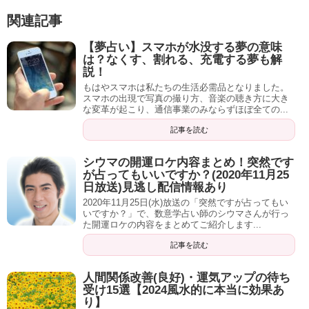
厄除け・魔除け効果のある待ち受け画像「炎」
関連記事
これはスピリチュアルの世界でも同じで、
精神的につなが
護摩祈祷やお焚き上げなど、日本でも神社やお寺などのス
った相棒は悪いことからあなたを守ってくれる効果がある
【夢占い】スマホが水没する夢の意味
は？なくす、割れる、充電する夢も解
ピリチュアルスポットで
神聖なものとして扱われてきた
のです。
説！
炎
。
もはやスマホは私たちの生活必需品となりました。
スマホの出現で写真の撮り方、音楽の聴き方に大き
な変革が起こり、通信事業のみならずほぼ全ての...
厄や悪を焼き払う
という意味を持ちます。
かわいいペットの写真を見て癒されながら、厄除け・魔除
記事を読む
けにもなってくれるなんて最高ですよね！
シウマの開運ロケ内容まとめ！突然です
炎を眺めるとリラックス効果があるとも言われています
すでに待ち受けに設定している方も多いと思いますが、ま
が占ってもいいですか？(2020年11月25
日放送)見逃し配信情報あり
が、憑物がとれることでそうなるのかもしれませんね。
だのあなたは是非試してみてくださいね。
2020年11月25日(水)放送の「突然ですが占ってもい
いですか？」で、数意学占い師のシウマさんが行っ
た開運ロケの内容をまとめてご紹介します...
記事を読む
人間関係改善(良好)・運気アップの待ち
受け15選【2024風水的に本当に効果あ
り】
記事の続きを読む