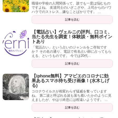
職場や学校の人間関係って、誰でも一度は悩むもの
ですよね。 友達同士のいざこざや、上司からのパワ
ハラでのストレス…嫌なことばかりです。 ...
記事を読む
厄除け・魔除け効果のある待ち受け画像「五芒
【電話占い】ヴェルニの評判、口コミ、
星」
当たる先生を調査！体験談・無料ポイン
トあり
厄除け・魔除け効果のある待ち受け画像「水
「電話占い」という占いのジャンルをご存知です
スターの形をしたシンボルを、
五芒星
といいます。
か？ その名の通り、電話で有名占い師に占ってもら
晶」
える、というものです。 今では20代...
陰陽師で
安倍晴明のマーク
として扱われていた、というと
記事を読む
馴染み深いでしょうか。
水晶は
パワーストーンの基本
となるものです。
【iphone無料】アマビエのコロナに効
５つそれぞれの角は陰陽五行説（木・火・土・金・水）の
果あるスマホ待ち受け画像！(水木しげ
占い師が手をかざして使用するイメージが強いですよね。
る)
5 つが絡み合って守ってくれることを表しています。
コロナウイルスが相変わらず猛威を奮っています
ね。 第二波と呼ばれる波も落ち着いたかのように見
えましたが、やはり終息には程遠いようです。 ...
あらゆるものを浄化する
作用があります。
記事を読む
古くから魔除けの護符として強力なパワーを持つ五芒星。
厄除け・魔除けの効果も、当然見込めますよ。