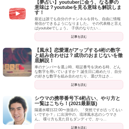
【夢占い】youtuberに会う、なる夢の
陰陽師の作品の中でも言われていた通り、厄除け・魔除け
意味は？youtubeを見る意味も解説しま
には効果抜群ですよ！
す！
最近は誰でも自分のチャンネルを持ち、自由に情報
また、芸能人が手首につけているのをよくみますね。
発信ができるようになりました。 その代表格と言え
ばyoutubeでしょう。 子供のなりたい...
ブレスレットであれば比較的低価格
のものもありますの
また、安倍晴明の人気に伴い、五芒星はグッズもたくさん
記事を読む
で、ご検討してみても良いかもしれません。
発売されています。
【風水】恋愛運がアップする4桁の数字
スマホの待ち受けにこだわらなくても、
身に付けていれば
と組み合わせは？成功のおまじないを徹
底解説！
パワーストーン ブレスレット
効果は十分に発揮されます
よ。
車のナンバーを選ぶ時、暗証番号を決める時、どん
水晶 ヒマラヤ水晶 天然石 一
な数字を用いていますか？ 誕生日に絡めたり、自分
の好きな数字を組み合わせたり、選び方はさ...
連ブレス ガネーシュヒマール
【PETER STONE】ドーマンセ
記事を読む
産
ーマン 魔除けのお守り 高品質
created by
Rinker
シウマの携帯番号下4桁占い、やり方と
シルバー ペンダントトップ｜
一覧はこちら！(2021最新版)
Amazon
楽天市場
五芒星｜安倍晴明｜蘆屋道満｜
隔週水曜日22:00〜放送の、「突然ですが占ってもい
陰陽師｜九字護身法｜三重県志
いですか？」に出演中の、琉球風水志のシウマさ
ん。 喋り方も見た目もダンディで、かっ...
摩｜鳥羽｜相差｜和柄【送料無
記事を読む