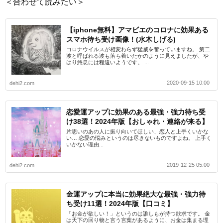
＜合わせて読みたい＞
【iphone無料】アマビエのコロナに効果ある
スマホ待ち受け画像！(水木しげる)
コロナウイルスが相変わらず猛威を奮っていますね。 第二
波と呼ばれる波も落ち着いたかのように見えましたが、や
はり終息には程遠いようです。 ...
2020-09-15 10:00
dehi2.com
恋愛運アップに効果のある最強・強力待ち受
け38選！2024年版【おしゃれ・連絡が来る】
片思いのあの人に振り向いてほしい、恋人と上手くいかな
い… 恋愛の悩みというのは尽きないものですよね。 上手く
いかない理由...
2019-12-25 05:00
dehi2.com
金運アップに本当に効果絶大な最強・強力待
ち受け11選！2024年版【口コミ】
「お金が欲しい！」というのは誰しもが持つ欲求です。 金
は天下の回り物と言う言葉があるように、お金は集まる理