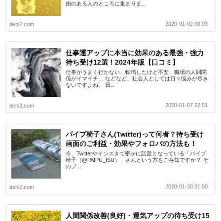
由のある人のところに集まりま...
2020-01-02 00:03
dehi2.com
仕事運アップに本当に効果のある最強・強力
待ち受け12選！2024年版【口コミ】
仕事がうまく行かない、転職したけど不安、職場の人間関
係がイマイチ… などなど、社会人としては日々悩みが尽き
ないですよね。 日...
2020-01-07 22:51
dehi2.com
パイプ椅子さん(Twitter)って何者？待ち受け
画面のご利益・効果やフォロバの方法も！
今、Twitterやインスタで密かに話題となっている「パイプ
椅子（@PAIPU_ISU）」さんという方をご存知ですか？ そ
のプ...
2020-01-30 21:50
dehi2.com
人間関係改善(良好)・運気アップの待ち受け15