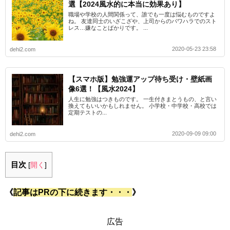
選【2024風水的に本当に効果あり】
職場や学校の人間関係って、誰でも一度は悩むものですよ
ね。 友達同士のいざこざや、上司からのパワハラでのスト
レス…嫌なことばかりです。 ...
2020-05-23 23:58
dehi2.com
【スマホ版】勉強運アップ待ち受け・壁紙画
像6選！【風水2024】
人生に勉強はつきものです。 一生付きまとうもの、と言い
換えてもいいかもしれません。 小学校・中学校・高校では
定期テストの...
2020-09-09 09:00
dehi2.com
目次
[
開く
]
《
記事はPRの下に続きます・・・
》
広告