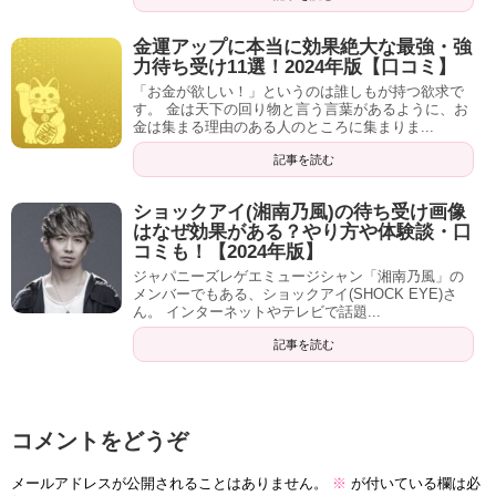
料♪】
金運アップに本当に効果絶大な最強・強
Amazon
楽天市場
力待ち受け11選！2024年版【口コミ】
「お金が欲しい！」というのは誰しもが持つ欲求で
す。 金は天下の回り物と言う言葉があるように、お
金は集まる理由のある人のところに集まりま...
記事を読む
ショックアイ(湘南乃風)の待ち受け画像
はなぜ効果がある？やり方や体験談・口
コミも！【2024年版】
ジャパニーズレゲエミュージシャン「湘南乃風」の
メンバーでもある、ショックアイ(SHOCK EYE)さ
ん。 インターネットやテレビで話題...
記事を読む
コメントをどうぞ
メールアドレスが公開されることはありません。
※
が付いている欄は必