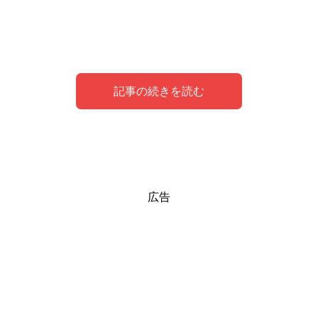
記事の続きを読む
厄除け・魔除け効果のある待ち受け画像「不動
厄除け・魔除け効果のある待ち受け画像「六芒
厄除け・魔除け効果のある待ち受け画像「ラベ
厄除け・魔除け効果のある待ち受け画像「サボ
広告
明王」
星」
ンダー」
テン」
まず初めにご紹介するのが、
五芒星と似たこの三角形を２つ組み合わせたような図形
ラベンダーが厄除け・魔除けの効果を持つのは、その
とげとげした見た目が印象的なサボテンですが、その
不動明王
です。
とげ
が、
「色」と「香り」
が悪い運を寄せ付けない
六芒星
です。
です。
という効果があります。
こちらを睨みつけている形相が恐ろしいですよね。
古くから魔除けの印としてメジャーですね。
前述の
不動明王の剣にも似た効果がある
ということです
ね。