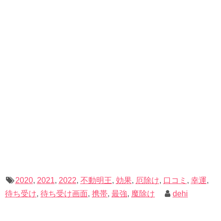
厄除け・魔除け効果のある待ち受け画像「ペッ
トの写真」
2020
,
2021
,
2022
,
不動明王
,
効果
,
厄除け
,
口コミ
,
幸運
,
忠実に懐いたペットは、時に
あなたを助けてくれます
。
待ち受け
,
待ち受け画面
,
携帯
,
最強
,
魔除け
dehi
わかりやすい例で言うと、暴漢に襲われそうになったあな
たを、飼い犬が噛み付いて撃退してくれるなどです。