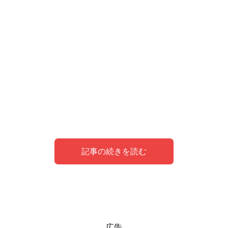
記事の続きを読む
健康運上昇・体調が良くなる待ち受け画像
健康運上昇・体調が良くなる待ち受け画像
広告