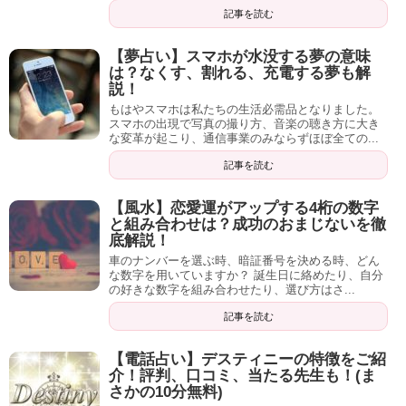
記事を読む
【夢占い】スマホが水没する夢の意味
は？なくす、割れる、充電する夢も解
説！
もはやスマホは私たちの生活必需品となりました。
スマホの出現で写真の撮り方、音楽の聴き方に大き
な変革が起こり、通信事業のみならずほぼ全ての...
記事を読む
【風水】恋愛運がアップする4桁の数字
と組み合わせは？成功のおまじないを徹
底解説！
車のナンバーを選ぶ時、暗証番号を決める時、どん
な数字を用いていますか？ 誕生日に絡めたり、自分
の好きな数字を組み合わせたり、選び方はさ...
記事を読む
【電話占い】デスティニーの特徴をご紹
介！評判、口コミ、当たる先生も！(ま
さかの10分無料)