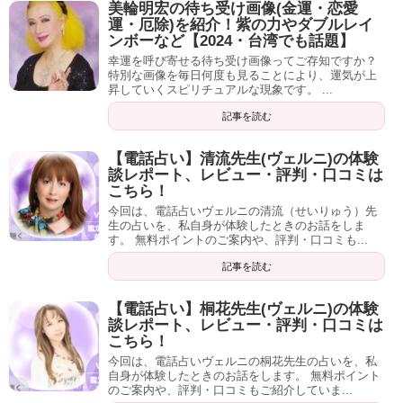
美輪明宏の待ち受け画像(金運・恋愛
運・厄除)を紹介！紫の力やダブルレイ
スマートフォンに設定した鳥居が、
あなたに対する病気や
ンボーなど【2024・台湾でも話題】
悪いことを跳ね返してくれます
よ。
幸運を呼び寄せる待ち受け画像ってご存知ですか？
特別な画像を毎日何度も見ることにより、運気が上
昇していくスピリチュアルな現象です。 ...
あなた自身がお参りして、写真を撮ったものであれば、な
お効果は絶大
でしょう。
記事を読む
【電話占い】清流先生(ヴェルニ)の体験
談レポート、レビュー・評判・口コミは
こちら！
今回は、電話占いヴェルニの清流（せいりゅう）先
生の占いを、私自身が体験したときのお話をしま
す。 無料ポイントのご案内や、評判・口コミも...
記事を読む
【電話占い】桐花先生(ヴェルニ)の体験
談レポート、レビュー・評判・口コミは
こちら！
今回は、電話占いヴェルニの桐花先生の占いを、私
自身が体験したときのお話をします。 無料ポイント
のご案内や、評判・口コミもご紹介していま...