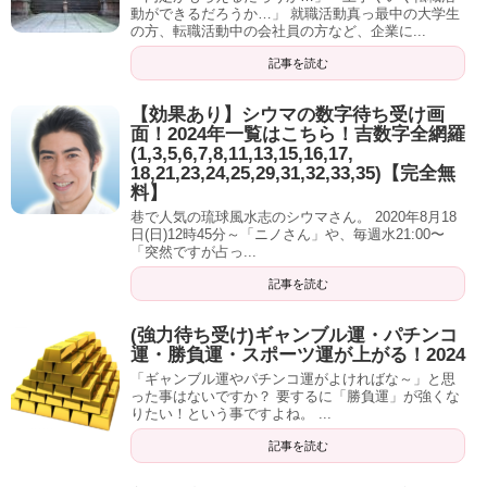
健康運上昇・体調が良くなる待ち受け画像「太
動ができるだろうか…」 就職活動真っ最中の大学生
の方、転職活動中の会社員の方など、企業に...
陽」
記事を読む
太陽
は我々の生活になくてはならない存在。
【効果あり】シウマの数字待ち受け画
面！2024年一覧はこちら！吉数字全網羅
(1,3,5,6,7,8,11,13,15,16,17,
そして陽の光をたっぷり浴びて、夜はしっかり眠ること
18,21,23,24,25,29,31,32,33,35)【完全無
で、自律神経が整い免疫力が高まり、病気にかかりづらく
料】
なると言われています。
巷で人気の琉球風水志のシウマさん。 2020年8月18
日(日)12時45分～「ニノさん」や、毎週水21:00〜
「突然ですが占っ...
これは科学的にはもちろん、
スピリチュアル的にも広く言
記事を読む
われている常識
です。
健康運上昇・体調が良くなる待ち受け画像「神
社・鳥居」
(強力待ち受け)ギャンブル運・パチンコ
運・勝負運・スポーツ運が上がる！2024
「ギャンブル運やパチンコ運がよければな～」と思
例えば内勤で、日中に陽の光を浴びづらい方などは、スマ
った事はないですか？ 要するに「勝負運」が強くな
神社に鳥居がある意味をご存知でしょうか？
ホの画面を通して太陽というシンボルと触れ合うことで、
りたい！という事ですよね。 ...
病気にかかりづらくなる
効果が見込めますよ。
バリアのような意味で、
厄災や悪いことを跳ね返す、寄せ
記事を読む
付けない
といった意味があります。