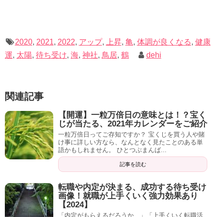
2020
,
2021
,
2022
,
アップ
,
上昇
,
亀
,
体調が良くなる
,
健康
運
,
太陽
,
待ち受け
,
海
,
神社
,
鳥居
,
鶴
dehi
関連記事
【開運】一粒万倍日の意味とは！？宝く
じが当たる、2021年カレンダーをご紹介
一粒万倍日ってご存知ですか？ 宝くじを買う人や賭
け事に詳しい方なら、なんとなく見たことのある単
語かもしれません。 ひとつぶまんば...
記事を読む
転職や内定が決まる、成功する待ち受け
画像！就職が上手くいく強力効果あり
【2024】
「内定がもらえるだろうか…」「上手くいく転職活