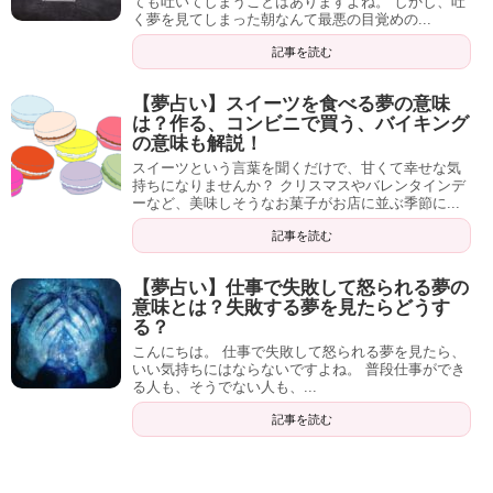
ても吐いてしまうことはありますよね。 しかし、吐
く夢を見てしまった朝なんて最悪の目覚めの...
記事を読む
【夢占い】スイーツを食べる夢の意味
は？作る、コンビニで買う、バイキング
の意味も解説！
スイーツという言葉を聞くだけで、甘くて幸せな気
持ちになりませんか？ クリスマスやバレンタインデ
ーなど、美味しそうなお菓子がお店に並ぶ季節に...
記事を読む
【夢占い】仕事で失敗して怒られる夢の
意味とは？失敗する夢を見たらどうす
る？
こんにちは。 仕事で失敗して怒られる夢を見たら、
いい気持ちにはならないですよね。 普段仕事ができ
る人も、そうでない人も、...
記事を読む