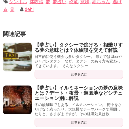
シンボル
,
体験談
,
夢
,
夢占い
,
恐竜
,
意味
,
赤ちゃん
,
逃げ
で、興味のある方は試してみて下さい。
る
,
骨
dehi
ねむりのおんがく [ スワベッ
関連記事
ク・コバレフスキ ]
created by
Rinker
【夢占い】タクシーで逃げる・相乗りす
る夢の意味とは？体験談を交えて解説
Amazon
楽天市場
日常的に使う機会も多いタクシー。 最近ではUberや
ジャパンタクシーなど、タクシーのあり方も変わっ
てきています。 そんなタクシー...
記事を読む
【夢占い】イルミネーションの夢の意味
とは？デート・夜景・遊園地などシチュ
エーション別に解説
記事の続きを読む
冬の醍醐味でもある、イルミネーション。 街中をさ
りげなく彩ったり、大規模なテーマパークで展開し
たりと、さまざまですが、その経済効果は数...
記事を読む