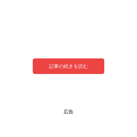
記事の続きを読む
夢の中で恐竜がシンボルとなって現しているこ
恐竜から逃げる夢の意味
恐竜から逃げる夢を見た私の体験談
広告
と
この時代に生きる私たちにとって、恐竜は未知なるもので