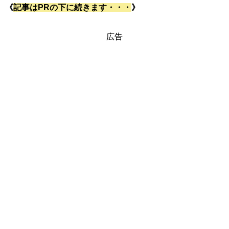
《
記事はPRの下に続きます・・・
》
広告