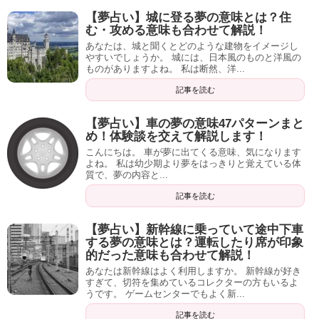
【夢占い】城に登る夢の意味とは？住
む・攻める意味も合わせて解説！
あなたは、城と聞くとどのような建物をイメージし
やすいでしょうか。 城には、日本風のものと洋風の
ものがありますよね。 私は断然、洋...
記事を読む
【夢占い】車の夢の意味47パターンまと
め！体験談を交えて解説します！
こんにちは。 車が夢に出てくる意味、気になります
よね。 私は幼少期より夢をはっきりと覚えている体
質で、夢の内容と...
記事を読む
【夢占い】新幹線に乗っていて途中下車
する夢の意味とは？運転したり席が印象
的だった意味も合わせて解説！
あなたは新幹線はよく利用しますか。 新幹線が好き
すぎて、切符を集めているコレクターの方もいるよ
うです。 ゲームセンターでもよく新...
記事を読む