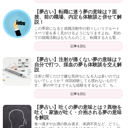
【夢占い】転職に迷う夢の意味は？面
接、前の職場、内定も体験談と併せて解
説！
この季節になると就職活動中の初々しいリクルート
スーツ姿を多く見かけるようになりますよね。 初め
ての就職活動はもちろんのこと、転職する人も緊...
記事を読む
【夢占い】注射が痛くない夢の意味は？
自分で打つ、採血の夢も体験談を交え解
説
注射と聞くだけで嫌な気持ちになる人は多いのでは
ないでしょうか？ 何回経験しても慣れないもので
す。 夢の中でまでそんな経験をするなんて、ち...
記事を読む
【夢占い】吐くの夢の意味とは？異物を
吐く・家族が吐く・介抱される夢の意味
を解説
食べ過ぎやお酒の飲み過ぎ、体調不良など、どうし