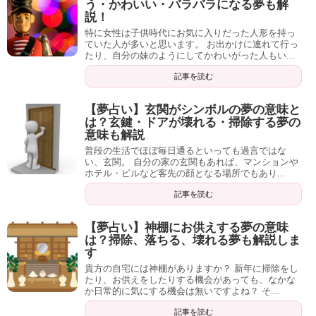
う・かわいい・バラバラになる夢も解
説！
特に女性は子供時代にお気に入りだった人形を持っ
ていた人が多いと思います。 お出かけに連れて行っ
たり、自分の妹のようにしてかわいがった人もい...
記事を読む
【夢占い】玄関がシンボルの夢の意味と
は？玄鍵・ドアが壊れる・掃除する夢の
意味も解説
普段の生活でほぼ毎日通るといっても過言ではな
い、玄関。 自分の家の玄関もあれば、マンションや
ホテル・ビルなど客先の顔となる場所でもあり...
記事を読む
【夢占い】神棚にお供えする夢の意味
は？掃除、落ちる、壊れる夢も解説しま
す
貴方の自宅には神棚がありますか？ 新年に掃除をし
たり、お供えをしたりする機会があっても、なかな
か日常的に気にする機会は無いですよね？ そ...
記事を読む