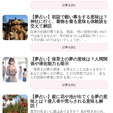
記事を読む
【夢占い】初詣で願い事をする意味は？
神社に行く、着物を着る意味も体験談を
交えて解説
日本の伝統行事である、初詣。 特に信仰が深いわけ
ではありませんが、年の始まりには初詣に行くとい
う方が多いのではないでしょうか。 ...
記事を読む
【夢占い】保育士の夢の意味は？人間関
係や潜在能力も暗示
「保育士の夢の意味」を考えたことはありますか？
あなたが抱くその夢は、ただの空想ではなく、あな
たの内面や将来に対する深いメッセ...
記事を読む
【夢占い】庭に花や池が出てくる夢の意
味とは？侵入者や荒らされる意味も解
説！
貴方の住まいに庭はありますか？ 花が咲きみだれ、