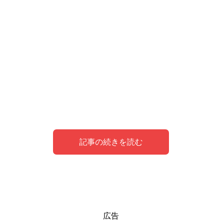
記事の続きを読む
夢のシンボルとしてのタバコ
タバコを吸う人を見る場合の夢占い
タバコの煙が印象に残った場合の夢占い
広告