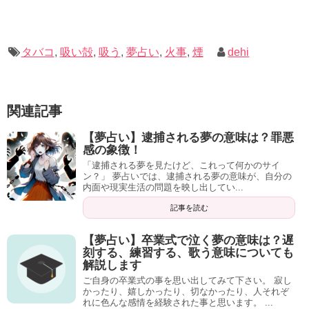
健康状態への警告だけではなく、あなたの周りで巻き起こ
タバコ
,
吸い殻
,
吸う
,
夢占い
,
火事
,
煙
dehi
るトラブルなども強いシンボルとしてあなたへ伝えてくれ
ているのです。
関連記事
【夢占い】逮捕される夢の意味は？罪悪
夢があなたに伝えてくれるメッセージを見逃さないように
感の象徴！
しましょう。
「逮捕される夢を見たけど、これって何かのサイ
ン？」 夢占いでは、逮捕される夢の意味が、自分の
内面や現実生活の問題を映し出してい...
最後までご覧いただき、ありがとうございました。
記事を読む
【夢占い】火事の夢34選！他人の家、台所、焼け跡、煙、爆発なども解説！
関連記事
【夢占い】煙から逃げる夢の意味は？爆発、匂い、追われる夢も体験談と共に解説
関連記事
【夢占い】卒業式で泣く夢の意味は？遅
刻する、練習する、歌う意味についても
解説します
ご自身の卒業式の事を思い出してみて下さい。 寂し
かったり、嬉しかったり、切なかったり、人それぞ
れに色んな感情を経験された事と思います。 ...