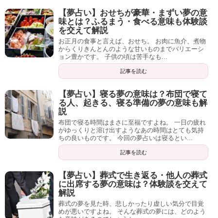
【夢占い】おせちが豪華・まずい夢の意
味とは？ふるまう・食べる意味も体験談
を交えて解説
お正月の食事と言えば、おせち。 お肉に魚介、煮物
からくりきんとんのような甘いものまでバリエーシ
ョン豊かです。 子供の頃は苦手なも...
記事を読む
【夢占い】寝る夢の意味は？布団で寝て
る人、起きる、寝る準備の夢の意味も解
説
布団で寝る時間はまさに至福ですよね。 一日の疲れ
がゆっくりと溶け出すようなあの時間はとても気持
ちの良いものです。 今回の夢占いは寝るとい...
記事を読む
【夢占い】葬式で生き返る・他人の葬式
に出席する夢の意味は？体験談を交えて
解説
葬式の夢を見た時、悲しかったり虚しい気分で目覚
めが悪いですよね。 そんな葬式の夢には、どのよう