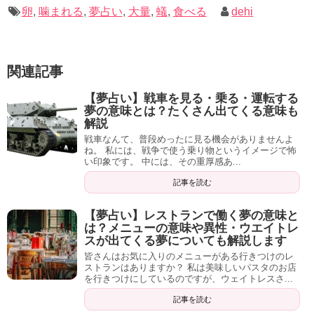
卵
,
噛まれる
,
夢占い
,
大量
,
蟻
,
食べる
dehi
関連記事
【夢占い】戦車を見る・乗る・運転する
夢の意味とは？たくさん出てくる意味も
解説
戦車なんて、普段めったに見る機会がありませんよ
ね。 私には、戦争で使う乗り物というイメージで怖
い印象です。 中には、その重厚感あ...
記事を読む
【夢占い】レストランで働く夢の意味と
は？メニューの意味や異性・ウエイトレ
スが出てくる夢についても解説します
皆さんはお気に入りのメニューがある行きつけのレ
ストランはありますか？ 私は美味しいパスタのお店
を行きつけにしているのですが、ウェイトレスさ...
記事を読む