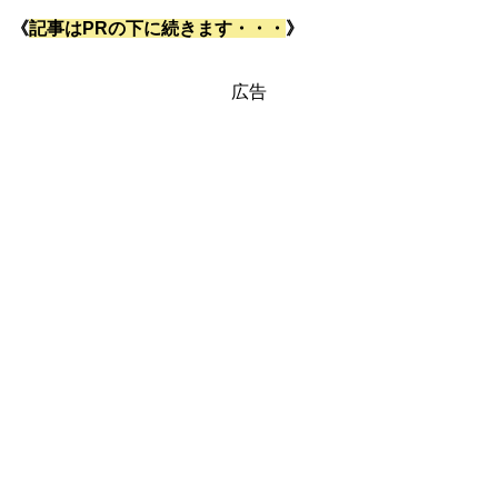
《
記事はPRの下に続きます・・・
》
広告