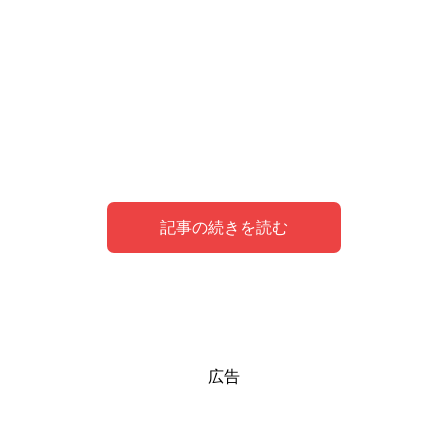
記事の続きを読む
夢のシンボルとしての蟻
蟻の卵が出てくる夢の意味
蟻の卵が出てくる夢を見た体験談
広告
夢のシンボルとして蟻は、
蟻の卵が出てくる夢の意味は、
自動車整備工場で働く青年の体験談です。
「努力」「協調性」「小さな出
「新たな展開」
を暗示して