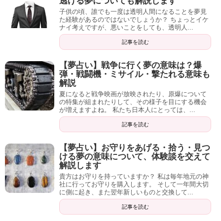
逃げる夢についても解説します
子供の頃、誰でも一度は透明人間になることを夢見
た経験があるのではないでしょうか？ ちょっとイケ
ナイ考えですが、悪いことをしても、透明人...
記事を読む
【夢占い】戦争に行く夢の意味は？爆
弾・戦闘機・ミサイル・撃たれる意味も
解説
夏になると戦争映画が放映されたり、原爆について
の特集が組まれたりして、その様子を目にする機会
が増えますよね。 私たち日本人にとっては、...
記事を読む
【夢占い】お守りをあげる・拾う・見つ
ける夢の意味について、体験談を交えて
解説します
貴方はお守りを持っていますか？ 私は毎年地元の神
社に行ってお守りを購入します。 そして一年間大切
に側に起き、また翌年新しいものと交換して...
記事を読む