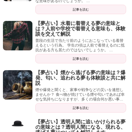
な意味があるのでしょうか。 ...
記事を読む
【夢占い】水着に着替える夢の意味と
は？人前や学校で着替える意味も、体験
談を交えて解説
普段の生活で当たり前のようにおこなっている着替
えるという行為。 学生の頃は人前で着替えるのに抵
抗がある方も居たのではないでしょうか。 ...
記事を読む
【夢占い】煙から逃げる夢の意味は？爆
発、匂い、追われる夢も体験談と共に解
説
煙や爆発と聞くと、家事や戦争などの災いを連想し
ませんか？ 食べ物が焼けている煙や匂いであれば幸
せな気持ちになりますが、多くの場合何か悪い事...
記事を読む
【夢占い】透明人間に追いかけられる夢
の意味とは？透明人間になる、現れる、