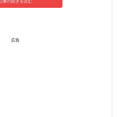
記事の続きを読む
占われた内容はこちら！
広告
オンさんの言葉です
ます。