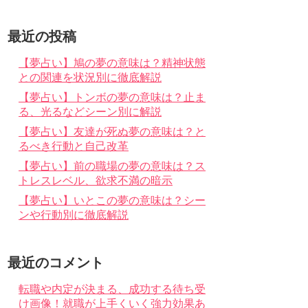
最近の投稿
【夢占い】鳩の夢の意味は？精神状態
との関連を状況別に徹底解説
【夢占い】トンボの夢の意味は？止ま
る、光るなどシーン別に解説
【夢占い】友達が死ぬ夢の意味は？と
るべき行動と自己改革
【夢占い】前の職場の夢の意味は？ス
トレスレベル、欲求不満の暗示
【夢占い】いとこの夢の意味は？シー
ンや行動別に徹底解説
最近のコメント
転職や内定が決まる、成功する待ち受
け画像！就職が上手くいく強力効果あ