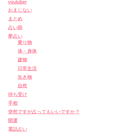
youtuber
おまじない
まとめ
占い師
夢占い
乗り物
体・身体
建物
日常生活
生き物
自然
待ち受け
手相
突然ですが占ってもいいですか？
開運
電話占い