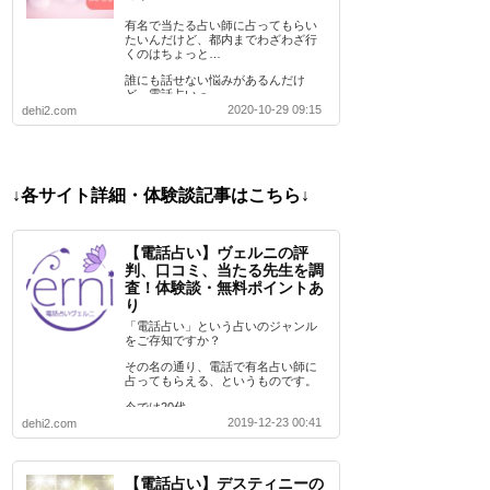
有名で当たる占い師に占ってもらい
たいんだけど、都内までわざわざ行
くのはちょっと…
誰にも話せない悩みがあるんだけ
ど、電話占いっ…
2020-10-29 09:15
dehi2.com
↓各サイト詳細・体験談記事はこちら↓
【電話占い】ヴェルニの評
判、口コミ、当たる先生を調
査！体験談・無料ポイントあ
り
「電話占い」という占いのジャンル
をご存知ですか？
その名の通り、電話で有名占い師に
占ってもらえる、というものです。
今では20代…
2019-12-23 00:41
dehi2.com
【電話占い】デスティニーの