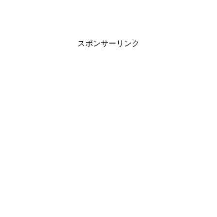
富澤「はい」
綺麗な手相してる。
スポンサーリンク
伊達「手相はね」
スゴいですね。
富澤「ヤバイですかね。これ」
はいっ。ありがとうございます。
(伊達の手相を見て)うわっ、ハッキリしてる。
伊達「してますか？」
あっ、もう絶対だ。これ多分絶対そうなるんだ。
伊達「なんですか・・ちょっと・・・」
もう回避しましょうね。