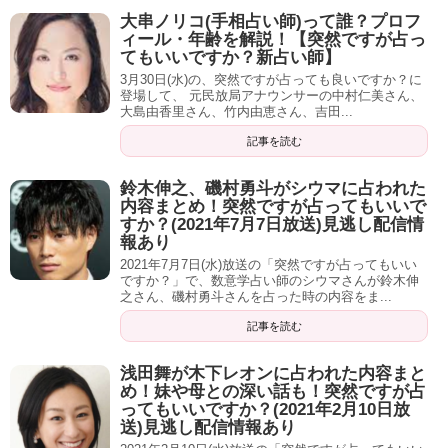
雨宮「あはははは！！」
大串ノリコ(手相占い師)って誰？プロフ
ィール・年齢を解説！【突然ですが占っ
多分本当にNHKは向いてない。
てもいいですか？新占い師】
3月30日(水)の、突然ですが占っても良いですか？に
登場して、 元民放局アナウンサーの中村仁美さん、
雨宮「あははは！！！」
大島由香里さん、竹内由恵さん、吉田...
富澤「あははは！！」
記事を読む
伊達「向いてなかったと」
鈴木伸之、磯村勇斗がシウマに占われた
内容まとめ！突然ですが占ってもいいで
すか？(2021年7月7日放送)見逃し配信情
『アナウンサーの星』入ってない。
報あり
2021年7月7日(水)放送の「突然ですが占ってもいい
雨宮「あははは！！」
ですか？」で、数意学占い師のシウマさんが鈴木伸
之さん、磯村勇斗さんを占った時の内容をま...
伊達「あははは！じゃあ本当に辞めるべくして辞めたんだ
記事を読む
よ」
浅田舞が木下レオンに占われた内容まと
雨宮「でもね、メチャクチャ分かるんですよ。そのやっぱ
め！妹や母との深い話も！突然ですが占
ってもいいですか？(2021年2月10日放
りちょっと『女子アナ』とか『女性アナウンサー』ってい
送)見逃し配信情報あり
う風に頑張ってはみるものの、なんか『私じゃないな』み