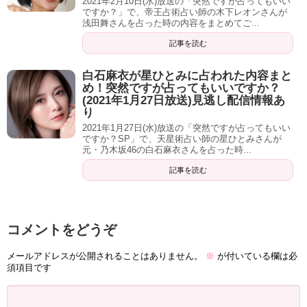
2021年2月10日(水)放送の「突然ですが占ってもいい
たいな」
ですか？」で、帝王占術占い師の木下レオンさんが
浅田舞さんを占った時の内容をまとめてご...
富澤「これを(本当の自分を)出しちゃっていいんですか？」
記事を読む
ちょっと後で教えます。
白石麻衣が星ひとみに占われた内容まと
め！突然ですが占ってもいいですか？
雨宮「うわぁ、ええ？」
(2021年1月27日放送)見逃し配信情報あ
り
2021年1月27日(水)放送の「突然ですが占ってもいい
富澤「あら」
ですか？SP」で、天星術占い師の星ひとみさんが
元・乃木坂46の白石麻衣さんを占った時...
じゃあちょっと伊達さんの方を見させてもらいたいなと。
記事を読む
伊達「はい、お願いします」
コメントをどうぞ
サンドウィッチマン 伊達みきお46歳 性格・
性質
メールアドレスが公開されることはありません。
※
が付いている欄は必
須項目です
伊達さん星回りが地球グループの『山脈』タイプ。