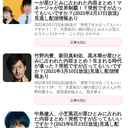
ーが星ひとみに占われた内容まとめ！マ
『萌果』じゃないよ。
ネージャが世界制覇！？突然ですが占っ
てもいいですか？(2021年2月17日放送)
見逃し配信情報あり
雨宮「何ですか？」
2021年2月17日(水)放送の「突然ですが占ってもいい
ですか？」で、天星術占い師の星ひとみさんが芸人
富澤「あははは！！」
のラランド(サーヤ・ニシダ)とそのマネ...
記事を読む
伊達「名前否定されるの・・・」
竹野内豊、新田真剣佑、黒木華が星ひと
『萌吉』とか。
みに占われた内容まとめ！生まれる時代
が違った？突然ですが占ってもいいです
雨宮「『萌吉』！？」
か？(2021年3月10日放送)見逃し配信情
報あり
富澤「おっさんみたいですけどね」
2021年3月10日(水)放送の「突然ですが占ってもいい
ですか？SP」で、天星術占い師の星ひとみさんが竹
野内豊さん、新田真剣佑さん、黒木華さ...
伊達「もうちょっと男らしいっていうか」
記事を読む
いや、そう！まず萌果さんって『清純の星』1ミリもないで
す。
中島健人、小芝風花が星ひとみに占われ
た内容まとめ！突然ですが占ってもいい
ですか？(2021年6月23日放送)見逃し配
富澤「ぬはははは！！！」