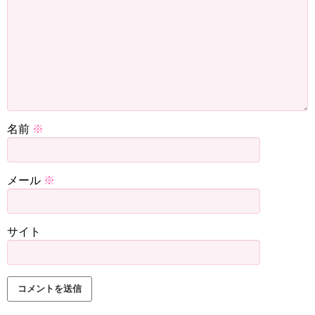
伊達「地球の『山脈』」
山！
伊達「山・・・」
山なの！伊達さんが本気になれば富士山抜かせるの。
名前
※
伊達「え？」
富澤「ん？」
メール
※
雨宮「え？」
伊達みきおは『富士山以上』。
サイト
富澤「ちょっと何言ってるか分かんない」
伊達「えっ？どういうことですか？日本一の山・・・？」