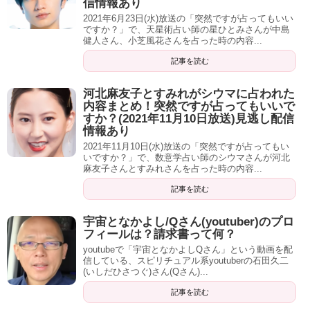
信情報あり
2021年6月23日(水)放送の「突然ですが占ってもいい
伊達「出た」
ですか？」で、天星術占い師の星ひとみさんが中島
健人さん、小芝風花さんを占った時の内容...
雨宮「ちょっと待ってください・・・。『清純の星』？」
記事を読む
そう。『清楚の星』『清純な星』。
河北麻友子とすみれがシウマに占われた
内容まとめ！突然ですが占ってもいいで
雨宮「えー！私でもそんな悪いことしてないんですけ
すか？(2021年11月10日放送)見逃し配信
情報あり
ど・・・」
2021年11月10日(水)放送の「突然ですが占ってもい
いですか？」で、数意学占い師のシウマさんが河北
あ、全然！『悪い感じ』っていうよりもなんか縛られた
麻友子さんとすみれさんを占った時の内容...
り、『こうじゃない、ああじゃない』って上から言われた
記事を読む
り、がんじがらめにされるの絶対ダメでしょ？
宇宙となかよし/Qさん(youtuber)のプロ
雨宮「そうですね」
フィールは？請求書って何？
youtubeで「宇宙となかよしQさん」という動画を配
富澤「だからNHK辞めたんだろうな」
信している、スピリチュアル系youtuberの石田久二
(いしだひさつぐ)さん(Qさん)...
伊達「それ関係ねぇよ」
記事を読む