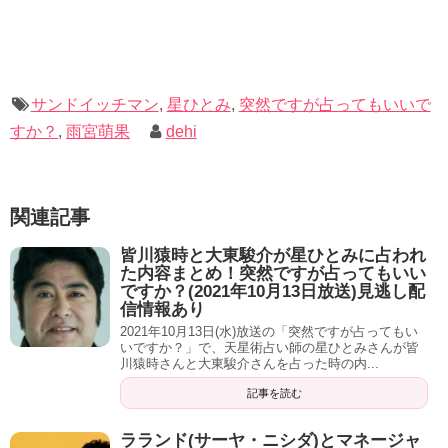
質
萌果さんの『星』が太陽グループの『真昼タイプ』。
雨宮「はい」
サンドイッチマン
,
星ひとみ
,
突然ですが占ってもいいで
すか？
,
雨宮萌果
dehi
『ノリと勢い』と『スピード感と男気』みたいな星なの
ね。
関連記事
雨宮「はい」
皆川猿時と大東駿介が星ひとみに占われ
伊達「うーん」
た内容まとめ！突然ですが占ってもいい
ですか？(2021年10月13日放送)見逃し配
富澤「へぇ」
信情報あり
2021年10月13日(水)放送の「突然ですが占ってもい
ただ、『萌果』っぽくないのよ。
いですか？」で、天星術占い師の星ひとみさんが皆
川猿時さんと大東駿介さんを占った時の内...
伊達「あら！」
記事を読む
雨宮「違う？」
ラランド(サーヤ・ニシダ)とマネージャ